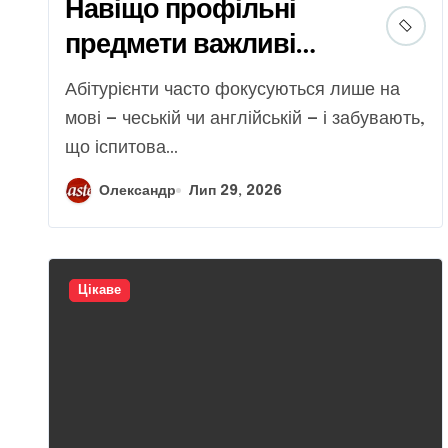
Навіщо профільні
предмети важливі
для вступу в чеський
Абітурієнти часто фокусуються лише на
університет
мові — чеській чи англійській — і забувають,
що іспитова...
Олександр
Лип 29, 2026
Цікаве