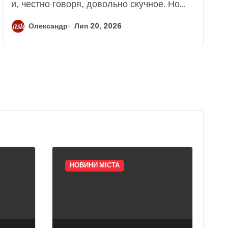
это лучшая
и, честно говоря, довольно скучное. Но...
инвестиция в ваш
Олександр
Лип 20, 2026
гардероб
НОВИНИ МІСТА