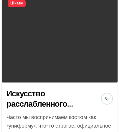
Цікаве
Искусство
расслабленного
шика: Почему костюм
Часто мы воспринимаем костюм как
Zimmermann —
«униформу»: что-то строгое, официальное