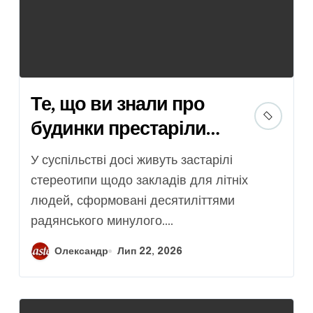
Те, що ви знали про
будинки престарілих,
давно залишилося в
У суспільстві досі живуть застарілі
минулому
стереотипи щодо закладів для літніх
людей, сформовані десятиліттями
радянського минулого....
Олександр
Лип 22, 2026