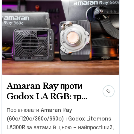
Amaran Ray проти
Godox LA RGB: три
цифри, які Godox не
Порівнювати Amaran Ray
показує в
(60c/120c/360c/660c) і Godox Litemons
специфікаціях
LA300R за ватами й ціною — найпростіший,