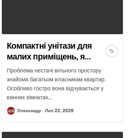
Компактні унітази для
малих приміщень, як
зекономити простір
Проблема нестачі вільного простору
без втрати комфорту
знайома багатьом власникам квартир.
Особливо гостро вона відчувається у
ванних кімнатах...
Олександр
Лип 22, 2026