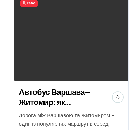
Цікаве
Автобус Варшава–
Житомир: як
спланувати поїздку
Дорога між Варшавою та Житомиром —
без зайвих клопотів
один із популярних маршрутів серед