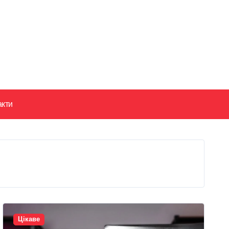
акти
Цікаве