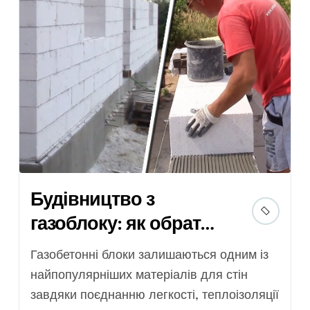
Будівництво з
газоблоку: як обрати
клей для стін і
Газобетонні блоки залишаються одним із
кріплення
найпопулярніших матеріалів для стін
гіпсокартону
завдяки поєднанню легкості, теплоізоляції