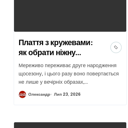
Плаття з кружевами:
як обрати ніжну
модель на будь-яку
Мереживо переживає друге народження
подію
щосезону, і цього разу воно повертається
не лише у вечірніх образах,...
Олександр
Лип 23, 2026