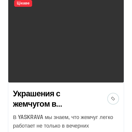
Цікаве
Украшения с
жемчугом в
повседневном стиле:
В YASKRAVA мы знаем, что жемчуг легко
как выбрать серьги и
работает не только в вечерних