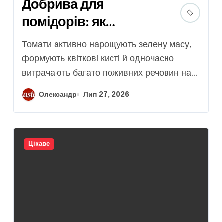
Добрива для
помідорів: як
підживлювати томати
Томати активно нарощують зелену масу,
для щедрого врожаю
формують квіткові кисті й одночасно
витрачають багато поживних речовин на...
Олександр
Лип 27, 2026
Цікаве