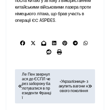
посла Китаю у зв’язку з використанням
китайськими військовими лазера проти
німецького літака, що брав участь в
операції ЄС ASPIDES.
Н
Ле Пен звернул
а
ася до ЄСПЛ че
«Укрзалізниця» з
рез заборону ба
акупить вагони н
в
лотуватися в пр
ового покоління
езиденти Франці
і
ї
г