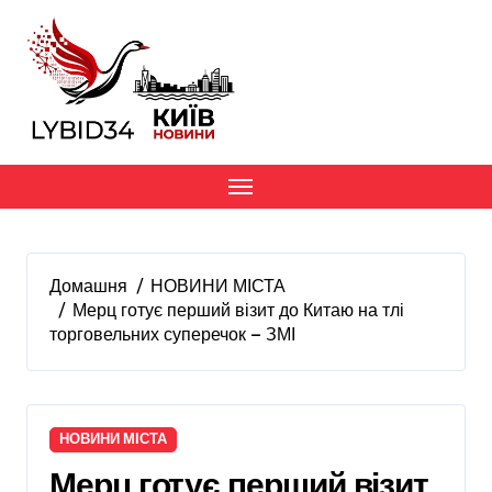
Перейти
до
вмісту
Домашня
НОВИНИ МІСТА
Мерц готує перший візит до Китаю на тлі
торговельних суперечок — ЗМІ
НОВИНИ МІСТА
Мерц готує перший візит