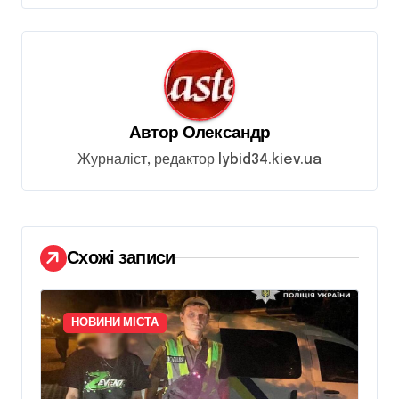
а
ц
і
я
з
Автор
Олександр
а
Журналіст, редактор lybid34.kiev.ua
п
и
с
Схожі записи
і
в
НОВИНИ МІСТА