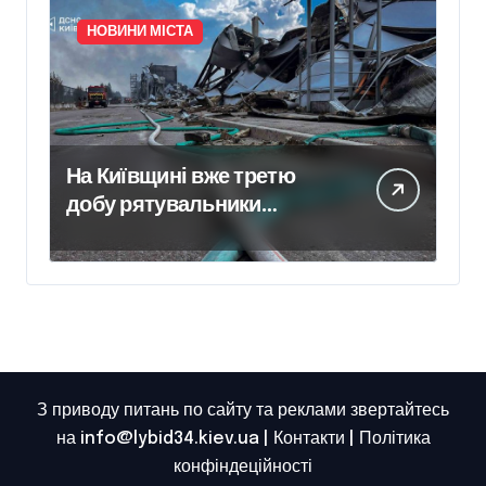
НОВИНИ МІСТА
На Київщині вже третю
добу рятувальники
ліквідовують наслідки
російського удару
З приводу питань по сайту та реклами звертайтесь
на info@lybid34.kiev.ua |
Контакти
|
Політика
конфіндеційності