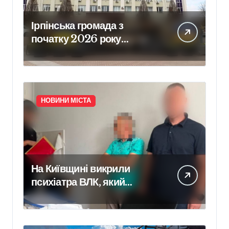
Ірпінська громада з
початку 2026 року
забезпечила армію 640
одиницями техніки
НОВИНИ МІСТА
На Київщині викрили
психіатра ВЛК, який
отримав $2000 за
фіктивний діагноз