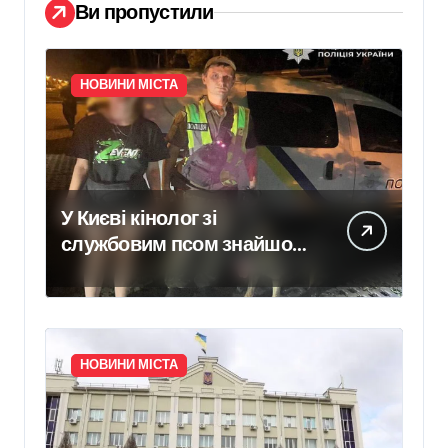
Ви пропустили
НОВИНИ МІСТА
У Києві кінолог зі
службовим псом знайшов
зниклу 14-річну школярку
НОВИНИ МІСТА