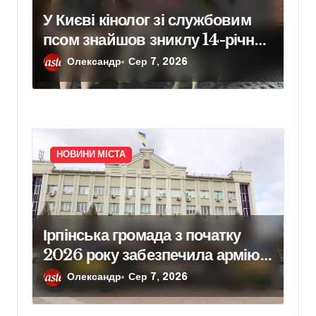
У Києві кінолог зі службовим
псом знайшов зниклу 14-річну
школярку
Олександр
Сер 7, 2026
НОВИНИ МІСТА
Ірпінська громада з початку
2026 року забезпечила армію
640 одиницями техніки
Олександр
Сер 7, 2026