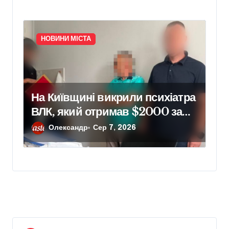
НОВИНИ МІСТА
На Київщині викрили психіатра
ВЛК, який отримав $2000 за
фіктивний діагноз
Олександр
Сер 7, 2026