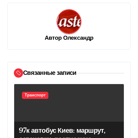
г
а
ц
и
Автор
Олександр
я
п
о
Связанные записи
з
а
п
Транспорт
и
с
я
97к автобус Киев: маршрут,
м