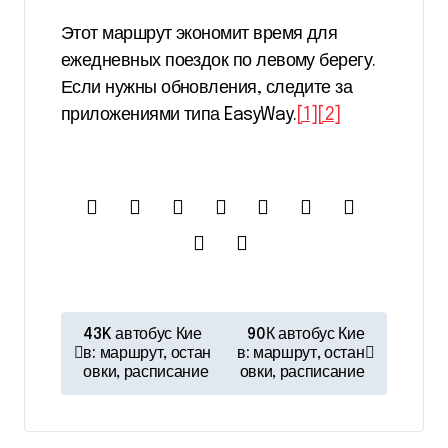
Этот маршрут экономит время для
ежедневных поездок по левому берегу.
Если нужны обновления, следите за
приложениями типа EasyWay.
[1]
[2]
Н
43K автобус Кие
90К автобус Кие
а
в: маршрут, остан
в: маршрут, остан
овки, расписание
овки, расписание
в
и