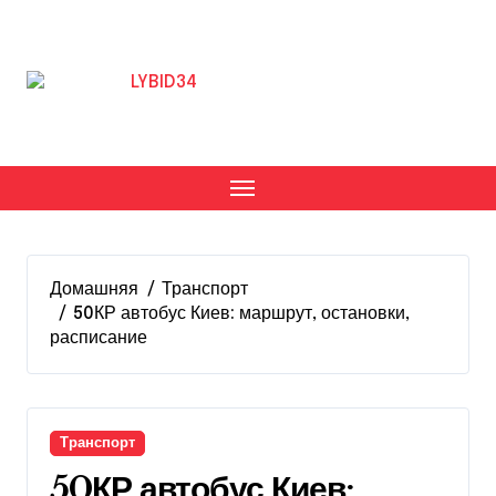
Перейти
к
содержанию
Домашняя
Транспорт
50КР автобус Киев: маршрут, остановки,
расписание
Транспорт
50КР автобус Киев: