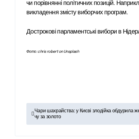
чи порівнянні політичних позицій. Напри
викладення змісту виборчих програм.
Дострокові парламентські вибори в Ніде
Фото: chris robert on Unsplash
Н
Чари шахрайства: у Києві злодійка обдурила ж
чу за золото
а
в