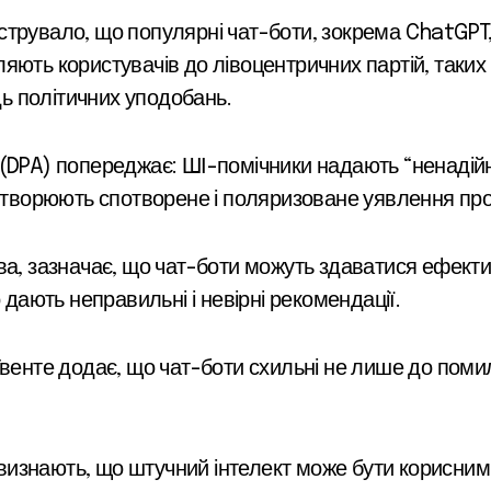
струвало, що популярні чат-боти, зокрема ChatGPT
яють користувачів до лівоцентричних партій, таких 
дь політичних уподобань.
(DPA) попереджає: ШІ-помічники надають “ненадійні 
 створюють спотворене і поляризоване уявлення пр
ва, зазначає, що чат-боти можуть здаватися ефекти
 дають неправильні і невірні рекомендації.
Твенте додає, що чат-боти схильні не лише до поми
знають, що штучний інтелект може бути корисним у 