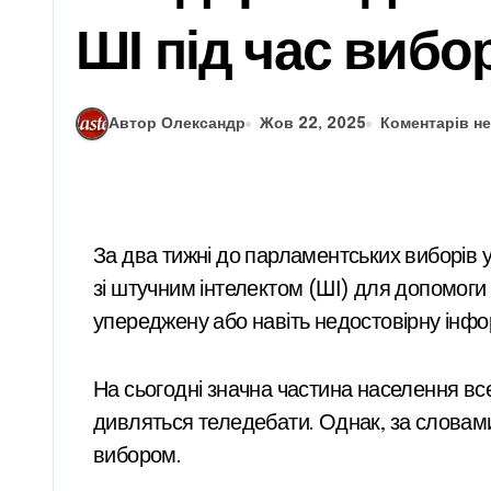
ШІ під час вибор
Автор Олександр
Жов 22, 2025
Коментарів н
За два тижні до парламентських виборів у
зі штучним інтелектом (ШІ) для допомоги 
упереджену або навіть недостовірну інфо
На сьогодні значна частина населення все ще намагається вирішити, за яку партію віддати голос. Виборці читають партійні програми та
дивляться теледебати. Однак, за словами
вибором.