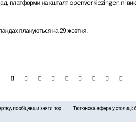
клад, платформи на кшталт openverkiezingen.nl ви
рландах плануються на 29 жовтня.
ертву, пообіцявши зняти пор
Тютюнова афера у столиці: б