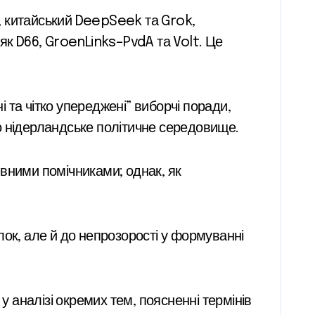
, китайський DeepSeek та Grok,
як D66, GroenLinks–PvdA та Volt. Це
та чітко упереджені” виборчі поради,
о нідерландське політичне середовище.
вними помічниками; однак, як
лок, але й до непрозорості у формуванні
аналізі окремих тем, поясненні термінів