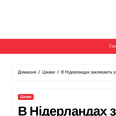
Перейти
до
вмісту
Го
Домашня
Цікаве
В Нідерландах закликають ун
Цікаве
В Нідерландах з