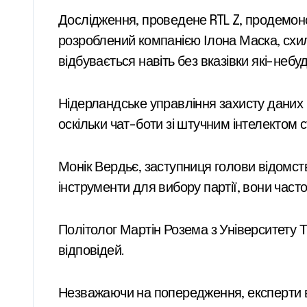
Дослідження, проведене RTL Z, продемон
розроблений компанією Ілона Маска, схил
відбувається навіть без вказівки які-небу
Нідерландське управління захисту даних 
оскільки чат-боти зі штучним інтелектом
Монік Вердьє, заступниця голови відомст
інструменти для вибору партії, вони часто
Політолог Мартін Розема з Університету 
відповідей.
Незважаючи на попередження, експерти ви