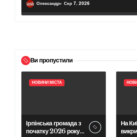
модель подороже
Олександр
Сер 7, 2026
і
в
Ви пропустили
НОВИНИ МІСТА
НОВИ
Ірпінська громада з
На Ки
початку 2026 року
викри