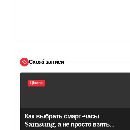
і
г
а
ц
і
Схожі записи
я
з
Цікаве
а
п
и
Как выбрать смарт-часы
Samsung, а не просто взять
с