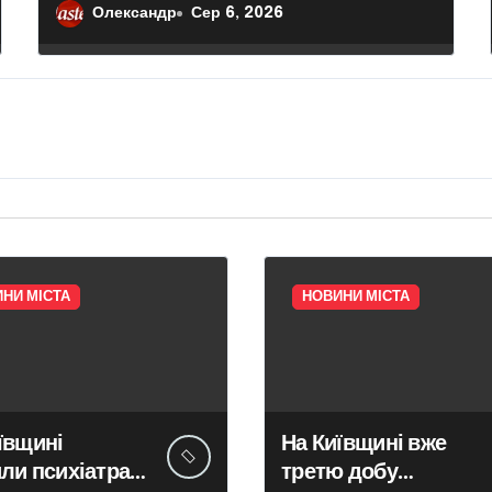
культур: особливості вибору
Олександр
Сер 6, 2026
НИ МІСТА
НОВИНИ МІСТА
ївщині
На Київщині вже
ли психіатра
третю добу