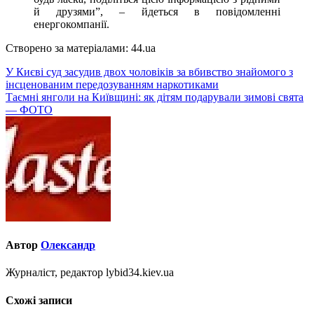
й друзями”, – йдеться в повідомленні
енергокомпанії.
Створено за матеріалами: 44.ua
Навігація
У Києві суд засудив двох чоловіків за вбивство знайомого з
інсценованим передозуванням наркотиками
записів
Таємні янголи на Київщині: як дітям подарували зимові свята
— ФОТО
Автор
Олександр
Журналіст, редактор lybid34.kiev.ua
Схожі записи