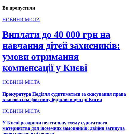
Ви пропустили
НОВИНИ МІСТА
Виплати до 40 000 грн на
навчання дітей захисників:
умови отримання
компенсації у Києві
НОВИНИ МІСТА
Прокуратура Поділля судитиметься за скасування права
власності на фіктивну будівлю в центрі Києва
НОВИНИ МІСТА
У Києві розкрили нелегальну схему сурогатного
материнства для іноземних замовників: двійня загинула
через передчасні пологи