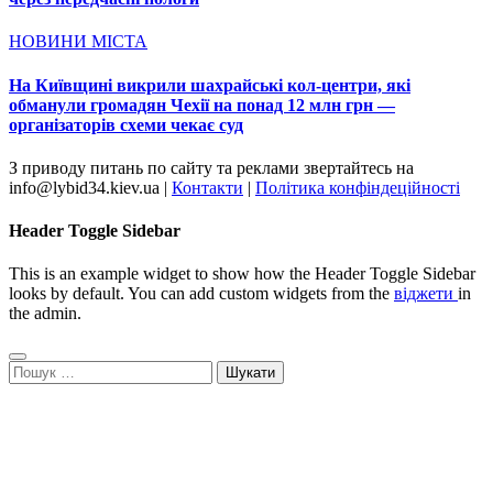
НОВИНИ МІСТА
На Київщині викрили шахрайські кол-центри, які
обманули громадян Чехії на понад 12 млн грн —
організаторів схеми чекає суд
З приводу питань по сайту та реклами звертайтесь на
info@lybid34.kiev.ua |
Контакти
|
Політика конфіндеційності
Header Toggle Sidebar
This is an example widget to show how the Header Toggle Sidebar
looks by default. You can add custom widgets from the
віджети
in
the admin.
Пошук: