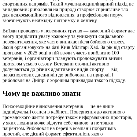
спортивних напрямів. Такий мультидисциплінарний підхід не
випадковий: риболовля на природі створює сприятливе тло
для психоемоційного відновлення, а професіонали поруч
забезпечують необхідну підтримку й безпеку.
Виїзди проводять у невеликих групах — камерний формат дає
змогу приділити увагу кожному та уникнути соціального
перевантаження, яке часто виникає після бойового стресу.
Захід організовують на базі Київ Мілітарі Хаб. За рік від старту
програми у 2025 році в ній взяли участь приблизно 100
ветеранів, і організатори планують продовжувати виїзди
протягом усього сезону. Ветерани столиці активно
долучаються до різних адаптивних видів спорту — від
параспортових дисциплін до риболовлі на природі, і
риболовля на Дніпрі є хорошим прикладом такого підходу.
Чому це важливо знати
Психоемоційне відновлення ветеранів — це не лише
індивідуальні сеанси в кабінеті. Повернення до активного
громадського життя потребує також неформальних просторів,
у яких людина може відчути себе живою, а не тільки
пацієнтом. Риболовля на березі в компанії побратимів —
простий, але дієвий формат, ефективність якого