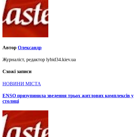
Автор
Олександр
Журналіст, редактор lybid34.kiev.ua
Схожі записи
НОВИНИ МІСТА
ENSO призупинила зведення трьох житлових комплексів у
столиці