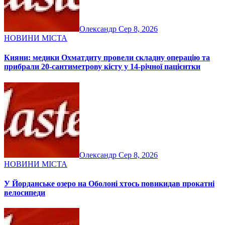
Олександр
Сер 8, 2026
НОВИНИ МІСТА
Кияни: медики Охматдиту провели складну операцію та
прибрали 20-сантиметрову кісту у 14-річної пацієнтки
Олександр
Сер 8, 2026
НОВИНИ МІСТА
У Йорданське озеро на Оболоні хтось повикидав прокатні
велосипеди