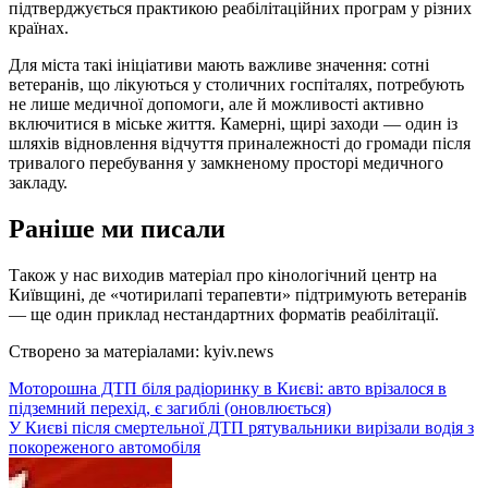
підтверджується практикою реабілітаційних програм у різних
країнах.
Для міста такі ініціативи мають важливе значення: сотні
ветеранів, що лікуються у столичних госпіталях, потребують
не лише медичної допомоги, але й можливості активно
включитися в міське життя. Камерні, щирі заходи — один із
шляхів відновлення відчуття приналежності до громади після
тривалого перебування у замкненому просторі медичного
закладу.
Раніше ми писали
Також у нас виходив матеріал про кінологічний центр на
Київщині, де «чотирилапі терапевти» підтримують ветеранів
— ще один приклад нестандартних форматів реабілітації.
Створено за матеріалами: kyiv.news
Навігація
Моторошна ДТП біля радіоринку в Києві: авто врізалося в
підземний перехід, є загиблі (оновлюється)
записів
У Києві після смертельної ДТП рятувальники вирізали водія з
покореженого автомобіля