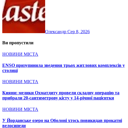
Олександр
Сер 8, 2026
Ви пропустили
НОВИНИ МІСТА
ENSO призупинила зведення трьох житлових комплексів у
столиці
НОВИНИ МІСТА
Кияни: медики Охматдиту провели складну операцію та
прибрали 20-сантиметрову кісту у 14-річної пацієнтки
НОВИНИ МІСТА
У Йорданське озеро на Оболоні хтось повикидав прокатні
велосипеди