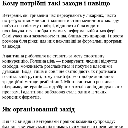
Кому потрібні такі заходи і навіщо
Ветерани, які тривалий час перебувають у лікарнях, часто
потребують можливості залишити стіни медичного закладу —
побути на свіжому повітрі, відпочити біля води та
поспілкуватися з побратимами у неформальній атмосфері.
Самі учасники зазначають: тиша, близькість природи і проста
розмова біля річки для них важливіші за формальні програми
та заходи.
Адаптивна риболовля не ставить за мету спортивну
конкуренцію. Головна ціль — подарувати людині відчуття
свободи, можливість розслабитися й побути з власними
думками. Вода, тиша й сонячне світло діють як противага
госпітальній рутині, тому такий формат добре доповнює
традиційні методи реабілітації. Місто системно розвиває
підтримку ветеранів — від збірних заходів до індивідуальних
програм, і адаптивна риболовля стала одним із таких
корисних форматів.
Як організований захід
Під час виїздів із ветеранами працює команда супроводу:
фахівці з ветеранської підтримки, психологи та представники