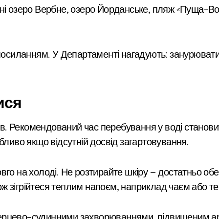
ні озеро Вербне, озеро Йорданське, пляж «Пуща-Во
 посиланням. У Департаменті нагадують: занурюват
ися
хів. Рекомендований час перебування у воді станови
бливо якщо відсутній досвід загартовування.
вго на холоді. Не розтирайте шкіру — достатньо о
акож зігрійтеся теплим напоєм, наприклад чаєм або 
ерцево-судинними захворюваннями, підвищеним арт