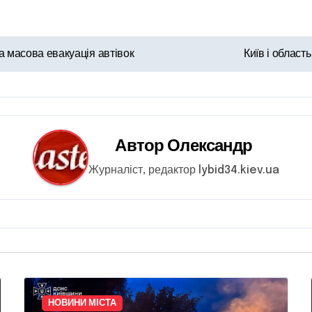
а масова евакуація автівок
Київ і област
Автор
Олександр
Журналіст, редактор lybid34.kiev.ua
НОВИНИ МІСТА