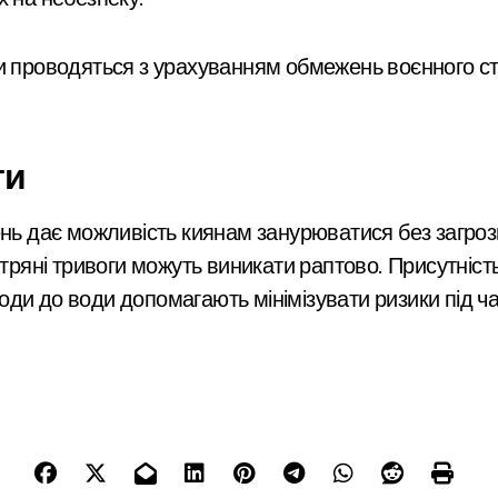
и проводяться з урахуванням обмежень воєнного ст
ти
ень дає можливість киянам занурюватися без загроз
тряні тривоги можуть виникати раптово. Присутність
ди до води допомагають мінімізувати ризики під ча