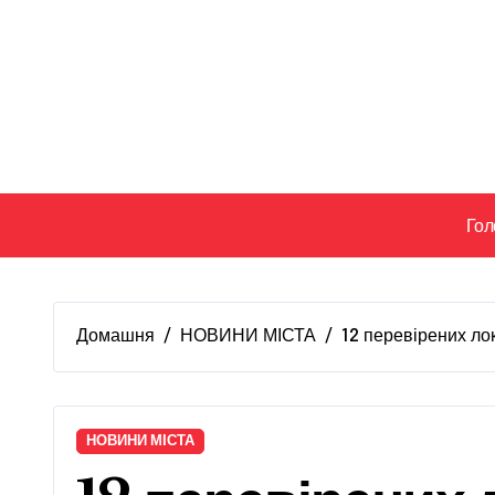
Перейти
до
вмісту
Гол
Домашня
НОВИНИ МІСТА
12 перевірених ло
НОВИНИ МІСТА