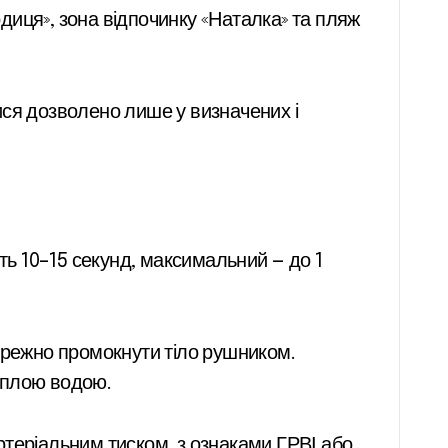
диця», зона відпочинку «Наталка» та пляж
ися дозволено лише у визначених і
ть 10–15 секунд, максимальний — до 1
бережно промокнути тіло рушником.
теплою водою.
еріальним тиском, з ознаками ГРВІ або