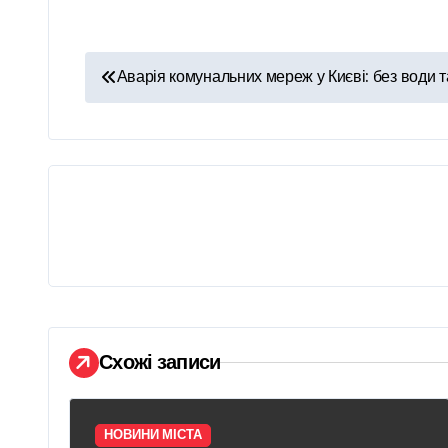
Н
Аварія комунальних мереж у Києві: без води т
а
в
і
г
а
ц
і
Схожі записи
я
з
НОВИНИ МІСТА