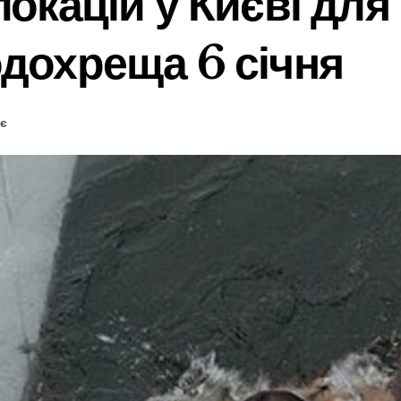
локацій у Києві для
одохреща 6 січня
ає