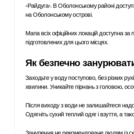
«Райдуга». В Оболонському районі доступ
на Оболонському острові.
Мапа всіх офіційних локацій доступна за
підготовлених для цього місцях.
Як безпечно занурюват
Заходьте у воду поступово, без різких ру
хвилини. Уникайте пірнань з головою, осо
Після виходу з води не залишайтеся надо
Одягніть сухий теплий одяг і взуття, а т
Занурення не рекомендоване людям із с