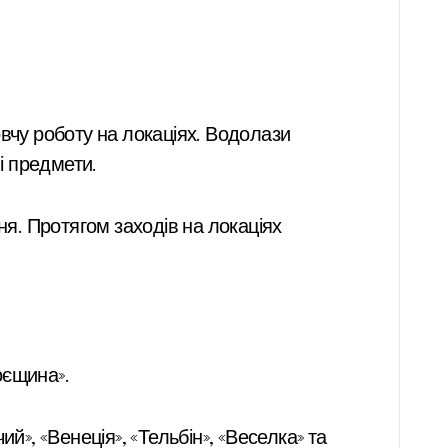
і предмети.
ня. Протягом заходів на локаціях
оєщина».
й», «Венеція», «Тельбін», «Веселка» та