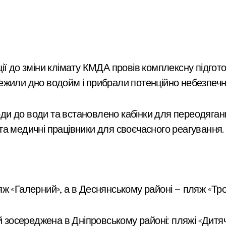
ежили дно водойм і прибрали потенційно небезпечн
ходи до води та встановлено кабінки для переодяган
а медичні працівники для своєчасного реагування.
ж «Галерний», а в Деснянському районі — пляж «Тр
 зосереджена в Дніпровському районі: пляжі «Дитячи