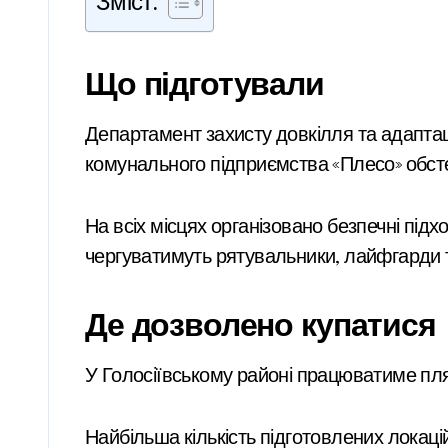
Зміст:
Що підготували
Департамент захисту довкілля та адаптації до зміни клімату КМДА провів комплексну підготовчу роботу на локаціях. Водолази
комунального підприємства «Плесо» обст
На всіх місцях організовано безпечні під
чергуватимуть рятувальники, лайфгарди т
Де дозволено купатися
У Голосіївському районі працюватиме пля
Найбільша кількість підготовлених локацій