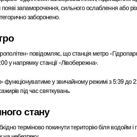
 появі запаморочення, сильного ослаблення або різ
атегорично заборонено.
тро
ополітен» повідомляє, що станція метро «Гідропарк
:00 у напрямку станції «Лівобережна».
» функціонуватиме у звичайному режимі з 5:39 до 2
сажирів під час святкувань.
ного стану
бхідно терміново покинути територію біля водойм і 
х на небезпеку.