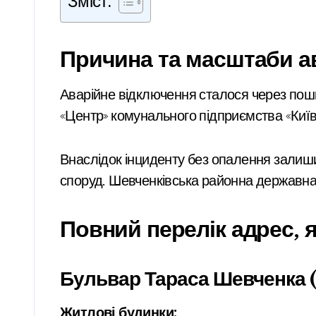
Зміст:
Причина та масштаби ав
Аварійне відключення сталося через пошкодження тепломережі діаметром 450 мм. Роботи з усунення пошкодження виконує РТМ
«Центр» комунального підприємства «Киї
Внаслідок інциденту без опалення залиши
споруд. Шевченківська районна державна 
Повний перелік адрес, 
Бульвар Тараса Шевченка (
Житлові будинки: