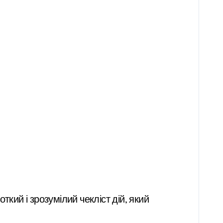
я
кий і зрозумілий чекліст дій, який