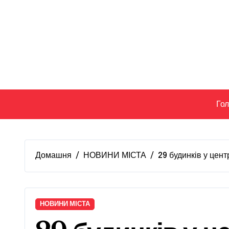
Перейти
до
вмісту
Го
Домашня
НОВИНИ МІСТА
29 будинків у цен
НОВИНИ МІСТА