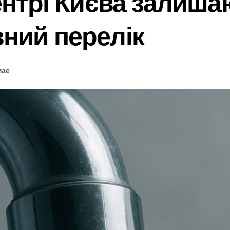
ентрі Києва залиша
ний перелік
має