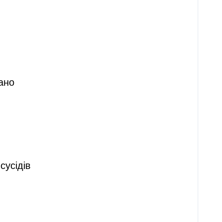
ано
сусідів