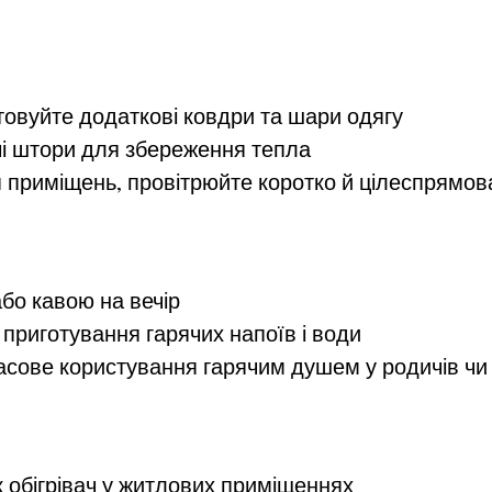
товуйте додаткові ковдри та шари одягу
жчі штори для збереження тепла
 приміщень, провітрюйте коротко й цілеспрямов
або кавою на вечір
приготування гарячих напоїв і води
сове користування гарячим душем у родичів чи 
к обігрівач у житлових приміщеннях