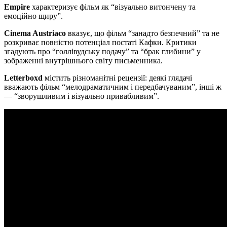
Empire
характеризує фільм як “візуально витончену та
емоційно щиру”.
Cinema Austriaco
вказує, що фільм “занадто безпечний” та не
розкриває повністю потенціал постаті Кафки. Критики
згадують про “голлівудську подачу” та “брак глибини” у
зображенні внутрішнього світу письменника.
Letterboxd
містить різноманітні рецензії: деякі глядачі
вважають фільм “мелодраматичним і передбачуваним”, інші ж
— “зворушливим і візуально привабливим”.