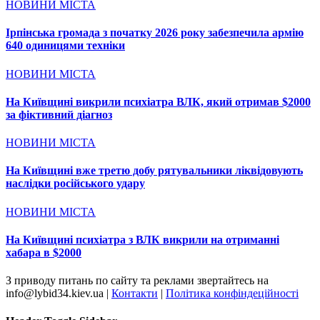
НОВИНИ МІСТА
Ірпінська громада з початку 2026 року забезпечила армію
640 одиницями техніки
НОВИНИ МІСТА
На Київщині викрили психіатра ВЛК, який отримав $2000
за фіктивний діагноз
НОВИНИ МІСТА
На Київщині вже третю добу рятувальники ліквідовують
наслідки російського удару
НОВИНИ МІСТА
На Київщині психіатра з ВЛК викрили на отриманні
хабара в $2000
З приводу питань по сайту та реклами звертайтесь на
info@lybid34.kiev.ua |
Контакти
|
Політика конфіндеційності