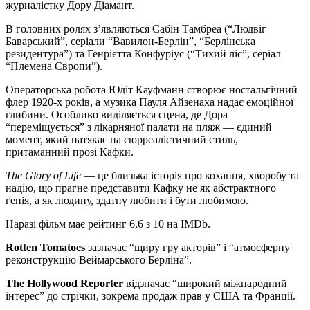
журналістку Дору Діамант.
В головних ролях з’являються Сабін Тамбреа (“Людвіг
Баварський”, серіали “Вавилон-Берлін”, “Берлінська
резидентура”) та Генрієтта Конфуріус (“Тихий ліс”, серіал
“Племена Європи”).
Операторська робота Юдіт Кауфманн створює ностальгічний
флер 1920-х років, а музика Пауля Айзенаха надає емоційної
глибини. Особливо виділяється сцена, де Дора
“переміщується” з лікарняної палати на пляж — єдиний
момент, який натякає на сюрреалістичний стиль,
притаманний прозі Кафки.
The Glory of Life
— це близька історія про кохання, хворобу та
надію, що прагне представити Кафку не як абстрактного
генія, а як людину, здатну любити і бути любимою.
Наразі фільм має рейтинг 6,6 з 10 на IMDb.
Rotten Tomatoes
зазначає “щиру гру акторів” і “атмосферну
реконструкцію Веймарського Берліна”.
The Hollywood Reporter
відзначає “широкий міжнародний
інтерес” до стрічки, зокрема продаж прав у США та Франції.