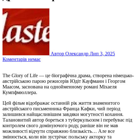
Автор Олександр
Лип 3, 2025
Коментарів немає
The Glory of Life — це біографічна драма, створена німецько-
австрійською парою режисерів Юдіт Кауфманн і Георгом
Маасом, заснована на однойменному романі Міхаеля
Кумпфмюллера.
Цей фільм відображає останній рік життя знаменитого
австрійського письменника Франца Кафки, чий період
залишився найщасливішим завдяки могутності кохання.
Талановитий автор бореться з туберкульозом і перебуває під
контролем свого домінуючого роду, раніше він не мав
можливості відчути справжню близькість… Але все
змінюється, коли він зустрічає польську акторку та