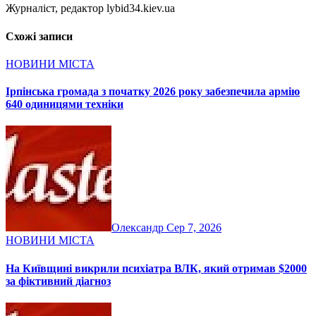
Журналіст, редактор lybid34.kiev.ua
Схожі записи
НОВИНИ МІСТА
Ірпінська громада з початку 2026 року забезпечила армію
640 одиницями техніки
Олександр
Сер 7, 2026
НОВИНИ МІСТА
На Київщині викрили психіатра ВЛК, який отримав $2000
за фіктивний діагноз