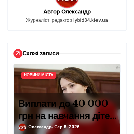
з
Автор
Олександр
а
Журналіст, редактор lybid34.kiev.ua
п
и
с
і
Схожі записи
в
НОВИНИ МІСТА
Виплати до 40 000
грн на навчання дітей
захисників: умови
Олександр
Сер 6, 2026