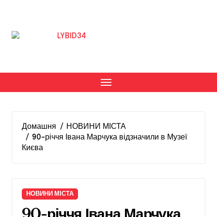
Перейти
до
вмісту
Домашня
НОВИНИ МІСТА
90-річчя Івана Марчука відзначили в Музеї
Києва
НОВИНИ МІСТА
90-річчя Івана Марчука