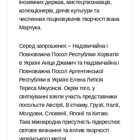
іноземних держав, мистецтвознавців,
колекціонерів, діячів культури та
численних поціновувачів творчості Івана
Марчука.
Серед запрошених — Надзвичайна і
Повноважна Посол Республіки Хорватія
в Україні Аніца Джамич та Надзвичайна і
Повноважна Посол Аргентинської
Республіки в Україні Елена Летісія
Тереса Мікусінскі. Окрім того, у
святкуванні взяли участь представники
посольств Австрії, В’єтнаму, Грузії, Італії,
Молдови, Словенії, Японії та Китаю.
Така міжнародна присутність підкреслює
світове визнання та вплив творчості
українського митця.