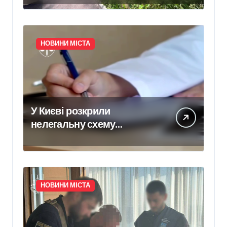
власності на фіктивну
будівлю в центрі Києва
НОВИНИ МІСТА
У Києві розкрили
нелегальну схему
сурогатного материнства
для іноземних замовників:
двійня загинула через
передчасні пологи
НОВИНИ МІСТА