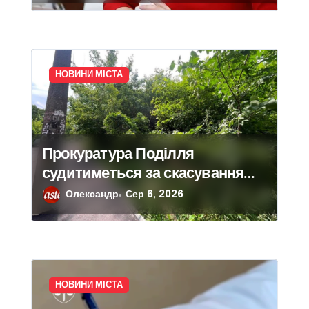
отримання
компенсації у Києві
НОВИНИ МІСТА
Прокуратура Поділля
судитиметься за скасування
права власності на фіктивну
Олександр
Сер 6, 2026
будівлю в центрі Києва
НОВИНИ МІСТА