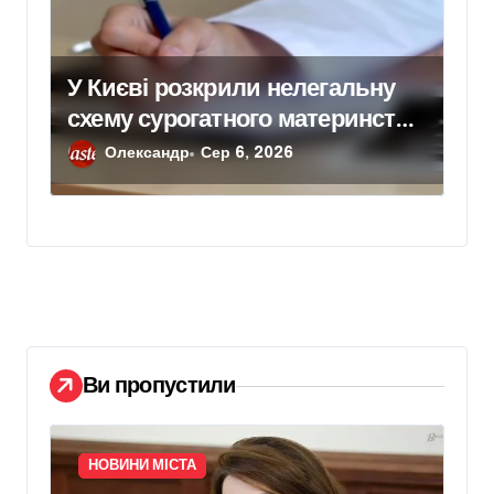
У Києві розкрили нелегальну
схему сурогатного материнства
для іноземних замовників:
Олександр
Сер 6, 2026
двійня загинула через
передчасні пологи
Ви пропустили
НОВИНИ МІСТА