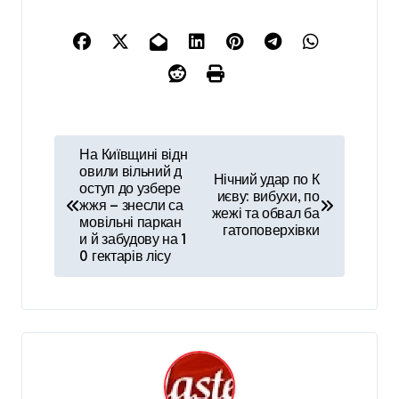
Н
На Київщині відн
а
овили вільний д
Нічний удар по К
оступ до узбере
иєву: вибухи, по
в
жжя — знесли са
жежі та обвал ба
мовільні паркан
і
гатоповерхівки
и й забудову на 1
0 гектарів лісу
г
а
ц
і
я