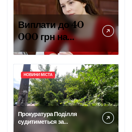
Виплати до 40
000 грн на
навчання дітей
захисників:
умови
НОВИНИ МІСТА
отримання
компенсації у
Києві
Прокуратура Поділля
судитиметься за
скасування права