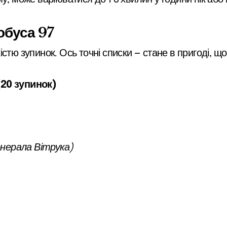
обуса 97
стю зупинок. Ось точні списки — стане в пригоді, щ
(20 зупинок)
нерала Вітрука)