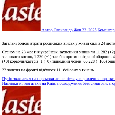
Автор Олександр
Жов 23, 2025
Коментар
Загальні бойові втрати російських військ у живій силі з 24 лю
Станом на 23 жовтня українські захисники знищили 11 282 (+2) ворожі танки, 23 453 (+6) бойові броньовані машини, 33 938 (+24) артилерійських систем, 1 525 (+1) реактивних систем
залпового вогню, 1 230 (+1) засобів протиповітряної оборони, 42
(+0) кораблів/катерів, 1 (+0) підводний човен, 65 228 (+106) од
22 жовтня на фронті відбулося 111 бойових зіткнень.
Навігація
Путін зважиться на перемови лише після усвідомлення поразки 
Наслідки нічної атаки на Київ: пошкодження біля синагоги, згор
записів