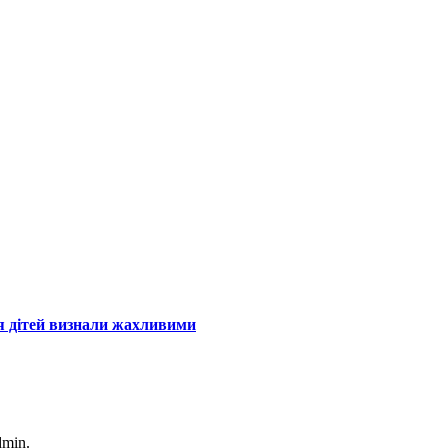
ня дітей визнали жахливими
dmin.