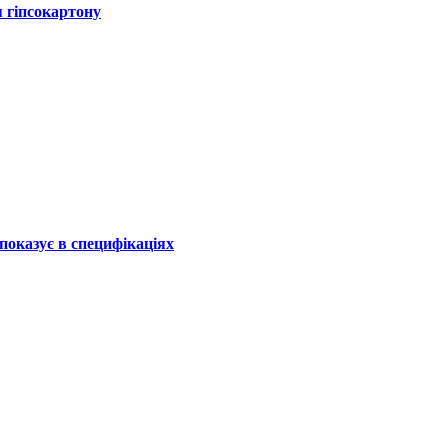
я гіпсокартону
показує в специфікаціях