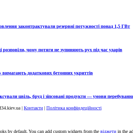
овлення законтрактували резервні потужності понад 1,5 ГВт
 розповіли, чому потяги не зупиняють рух під час ударів
ій» вимагають додаткових бетонних укриттів
іксували цвіль, бруд і зіпсовані продукти — умови перебуван
34.kiev.ua |
Контакти
|
Політика конфіндеційності
oks by default. You can add custom widgets from the
віджети
in the a