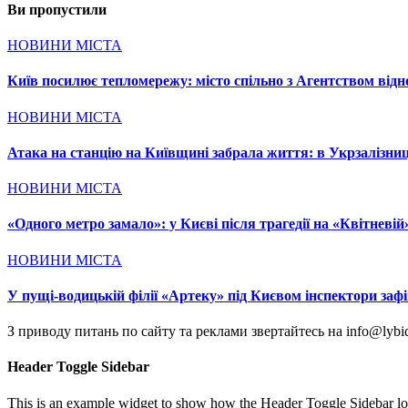
Ви пропустили
НОВИНИ МІСТА
Київ посилює тепломережу: місто спільно з Агентством відн
НОВИНИ МІСТА
Атака на станцію на Київщині забрала життя: в Укрзалізниці
НОВИНИ МІСТА
«Одного метро замало»: у Києві після трагедії на «Квітнев
НОВИНИ МІСТА
У пущі-водицькій філії «Артеку» під Києвом інспектори заф
З приводу питань по сайту та реклами звертайтесь на info@lybid
Header Toggle Sidebar
This is an example widget to show how the Header Toggle Sidebar lo