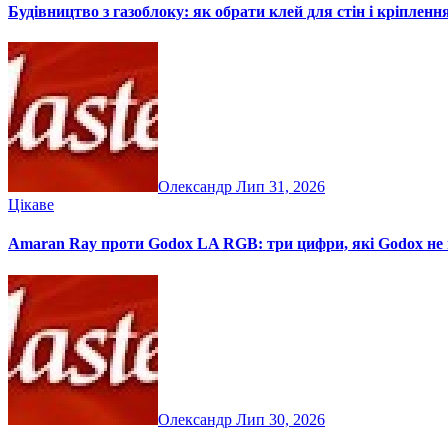
Будівництво з газоблоку: як обрати клей для стін і кріпленн
Олександр
Лип 31, 2026
Цікаве
Amaran Ray проти Godox LA RGB: три цифри, які Godox не 
Олександр
Лип 30, 2026