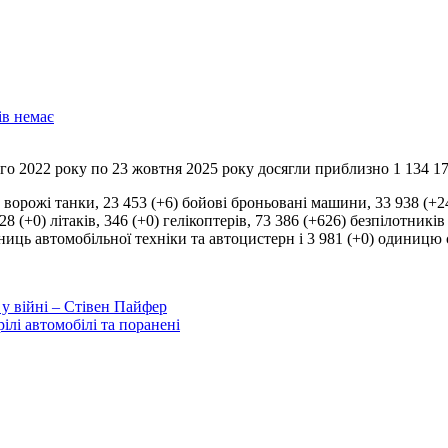
ів немає
того 2022 року по 23 жовтня 2025 року досягли приблизно 1 134 170
8 (+0) літаків, 346 (+0) гелікоптерів, 73 386 (+626) безпілотникі
иниць автомобільної техніки та автоцистерн і 3 981 (+0) одиницю с
у війні – Стівен Пайфер
ілі автомобілі та поранені