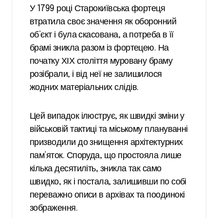
У 1799 році Старокиївська фортеця
втратила своє значення як оборонний
об’єкт і була скасована, а потреба в її
брамі зникла разом із фортецею. На
початку ХІХ століття муровану браму
розібрали, і від неї не залишилося
жодних матеріальних слідів.
Цей випадок ілюструє, як швидкі зміни у
військовій тактиці та міському плануванні
призводили до знищення архітектурних
пам’яток. Споруда, що простояла лише
кілька десятиліть, зникла так само
швидко, як і постала, залишивши по собі
переважно описи в архівах та поодинокі
зображення.