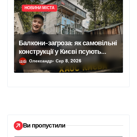
НОВИНИ МІСТА
Балкони-загроза: як самовільні
конструкції у Києві псують
фасади будинків і ставлять під
Олександр
Сер 8, 2026
ризик сусідів
Ви пропустили