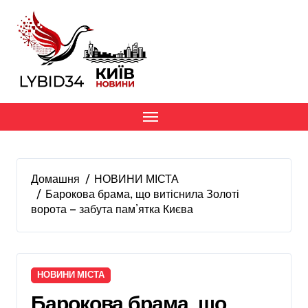
Перейти
до
вмісту
Домашня
НОВИНИ МІСТА
Барокова брама, що витіснила Золоті
ворота — забута пам’ятка Києва
НОВИНИ МІСТА
Барокова брама, що