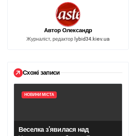
ц
і
я
Автор
Олександр
з
Журналіст, редактор lybid34.kiev.ua
а
п
и
Схожі записи
с
і
в
НОВИНИ МІСТА
Веселка з’явилася над