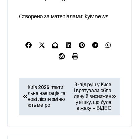
Створено за матеріалами: kyiv.news
Н
З-під руїн у Києв
Київ 2026: такти
а
і врятували обпа
льна навігація та
лену й виснажен
нові ліфти зміню
в
у кішку, що була
ють метро
в жаху — ВІДЕО
і
г
а