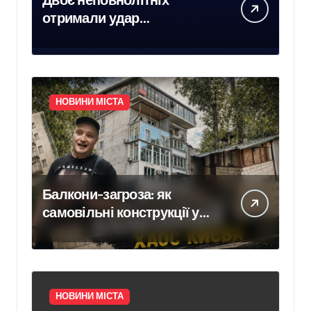
отримали удар
електричним струмом на
залізничних коліях у
Броварах
НОВИНИ МІСТА
Балкони-загроза: як
самовільні конструкції у
Києві псують фасади
будинків і ставлять під
ризик сусідів
НОВИНИ МІСТА