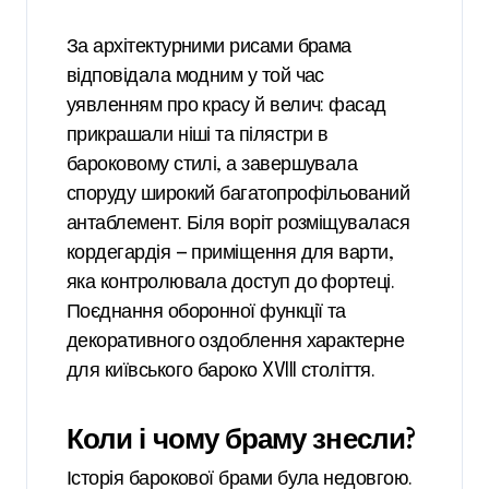
За архітектурними рисами брама
відповідала модним у той час
уявленням про красу й велич: фасад
прикрашали ніші та пілястри в
бароковому стилі, а завершувала
споруду широкий багатопрофільований
антаблемент. Біля воріт розміщувалася
кордегардія — приміщення для варти,
яка контролювала доступ до фортеці.
Поєднання оборонної функції та
декоративного оздоблення характерне
для київського бароко XVIII століття.
Коли і чому браму знесли?
Історія барокової брами була недовгою.