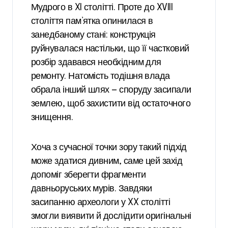
Мудрого в XI столітті. Проте до XVIII
століття пам’ятка опинилася в
занедбаному стані: конструкція
руйнувалася настільки, що її частковий
розбір здавався необхідним для
ремонту. Натомість тодішня влада
обрала інший шлях — споруду засипали
землею, щоб захистити від остаточного
знищення.
Хоча з сучасної точки зору такий підхід
може здатися дивним, саме цей захід
допоміг зберегти фрагменти
давньоруських мурів. Завдяки
засипанню археологи у XX столітті
змогли виявити й дослідити оригінальні