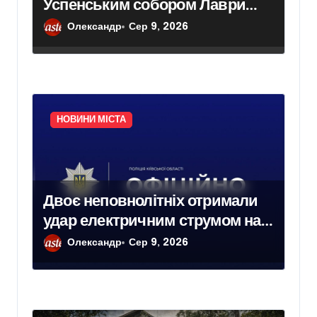
Успенським собором Лаври
після атаки дрона
Олександр
Сер 9, 2026
НОВИНИ МІСТА
Двоє неповнолітніх отримали
удар електричним струмом на
залізничних коліях у Броварах
Олександр
Сер 9, 2026