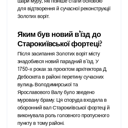
шари муру, які пізніше стали основою
для відтворення й сучасної реконструкції
Золотих воріт.
Яким був новий в’їзд до
Старокиївської фортеці?
Після засипання Золотих воріт місту
знадобився новий парадний в’їзд. У
1750-х роках за проєктом архітектора Д.
Дебоскета в районі перетину сучасних
вулиць Володимирської та
Ярославового Валу було зведено
муровану браму. Ця споруда входила в
оборонний вал Старокиївської фортеці й
виконувала роль головного пропускного
пункту в тому районі.