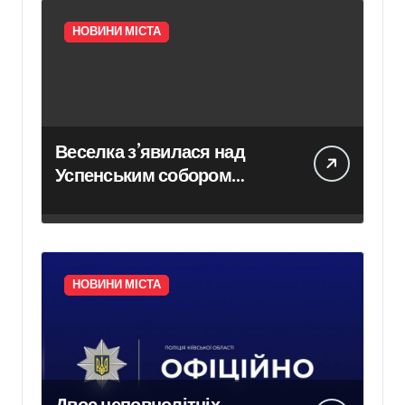
НОВИНИ МІСТА
Веселка з’явилася над
Успенським собором
Лаври після атаки дрона
НОВИНИ МІСТА
Двоє неповнолітніх