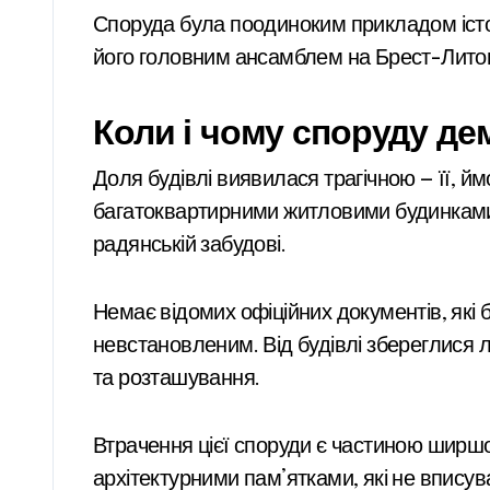
Споруда була поодиноким прикладом істори
його головним ансамблем на Брест-Лито
Коли і чому споруду де
Доля будівлі виявилася трагічною — її, й
багатоквартирними житловими будинками, 
радянській забудові.
Немає відомих офіційних документів, які
невстановленим. Від будівлі збереглися л
та розташування.
Втрачення цієї споруди є частиною ширшої
архітектурними пам’ятками, які не вписув