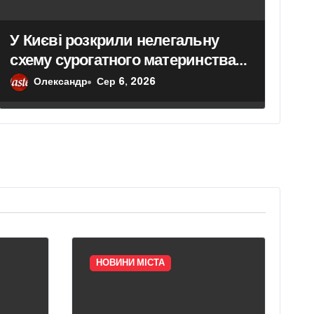
У Києві розкрили нелегальну
схему сурогатного материнства
для іноземних замовників: двійня
Олександр
Сер 6, 2026
загинула через передчасні пологи
НОВИНИ МІСТА