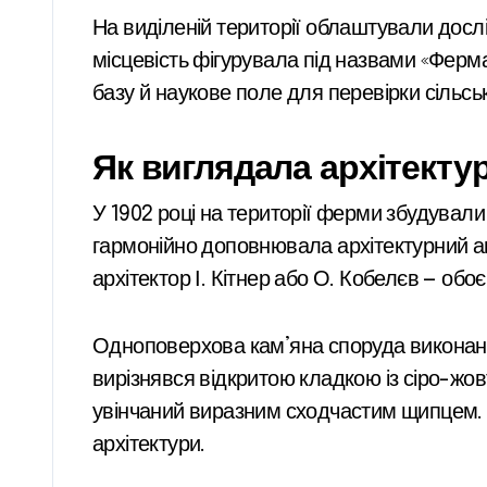
На виділеній території облаштували досл
місцевість фігурувала під назвами «Ферм
базу й наукове поле для перевірки сільсь
Як виглядала архітектур
У 1902 році на території ферми збудувал
гармонійно доповнювала архітектурний ан
архітектор І. Кітнер або О. Кобелєв — обо
Одноповерхова кам’яна споруда виконан
вирізнявся відкритою кладкою із сіро-жов
увінчаний виразним сходчастим щипцем. Ц
архітектури.