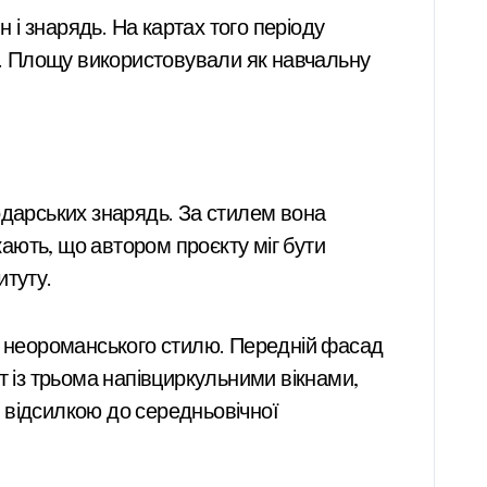
і знарядь. На картах того періоду
2». Площу використовували як навчальну
одарських знарядь. За стилем вона
ають, що автором проєкту міг бути
итуту.
 неороманського стилю. Передній фасад
т із трьома напівциркульними вікнами,
 відсилкою до середньовічної