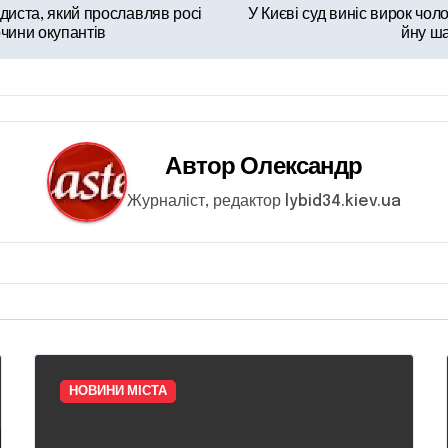
диста, який прославляв росі
У Києві суд виніс вирок чол
чини окупантів
йну ш
Автор
Олександр
Журналіст, редактор lybid34.kiev.ua
НОВИНИ МІСТА