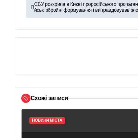
Н
СБУ розкрила в Києві проросійського пропаган
йські збройні формування і виправдовував зло
а
в
і
г
а
ц
і
Схожі записи
я
з
НОВИНИ МІСТА
а