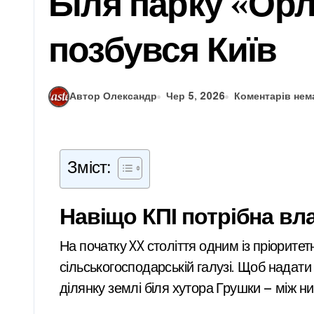
Біля парку «Орл
позбувся Київ
Автор Олександр
Чер 5, 2026
Коментарів нем
Зміст:
Навіщо КПІ потрібна вл
На початку XX століття одним із пріоритетних напрямків Київського політехнічного інституту була підготовка спеціалістів у
сільськогосподарській галузі. Щоб надати
ділянку землі біля хутора Грушки — між 