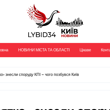
ловна
НОВИНИ МІСТА ТА ОБЛАСТІ
Цікаве
Конт
о» знесли споруду КПІ — чого позбувся Київ