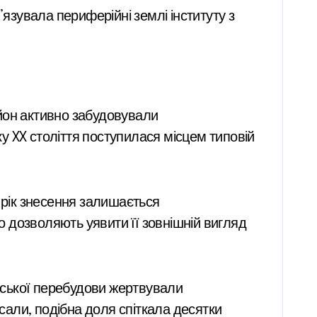
’язувала периферійні землі інституту з
район активно забудовували
у XX століття поступилася місцем типовій
 рік знесення залишається
що дозволяють уявити її зовнішній вигляд
міської перебудови жертвували
исали, подібна доля спіткала десятки