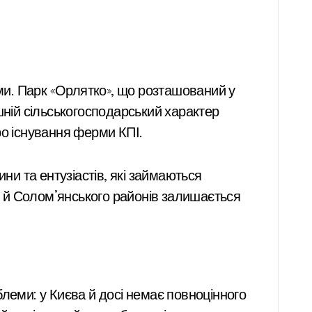
и. Парк «Орлятко», що розташований у
шній сільськогосподарський характер
ро існування ферми КПІ.
ни та ентузіастів, які займаються
го й Солом’янського районів залишається
леми: у Києва й досі немає повноцінного