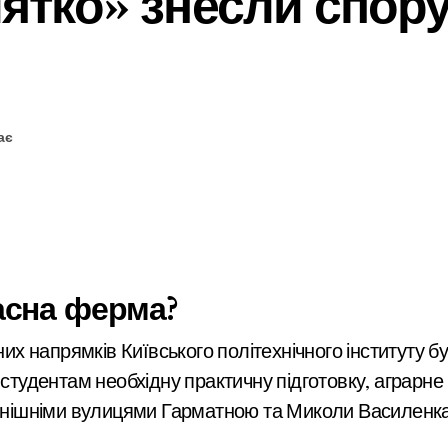
ятко» знесли спор
ає
асна ферма?
 студентам необхідну практичну підготовку, аграрн
нинішніми вулицями Гарматною та Миколи Василенка.