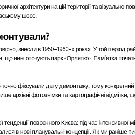
чної архітектури на цій території та візуально пов
вському шосе.
монтували?
мовірно, знесли в 1950–1960-х роках. У той період 
що нині оточують парк «Орлятко». Пам’ятка початк
 б точно фіксували дату демонтажу, тому конкретний
ише архівні фотознімки та картографічні відмітки, 
 тенденції повоєнного Києва: під час інтенсивної 
алися в нові планувальні концепції. Як ми раніше п