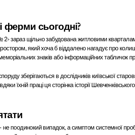
і ферми сьогодні?
№ 2» зараз щільно забудована житловими кварталам
 простором, який хоча б віддалено нагадує про коли
 меморіальних знаків або інформаційних табличок п
поруду зберігаються в дослідників київської старови
яки їхній праці ця сторінка історії Шевченківсько
ятати
 — не поодинокий випадок, а симптом системної проб