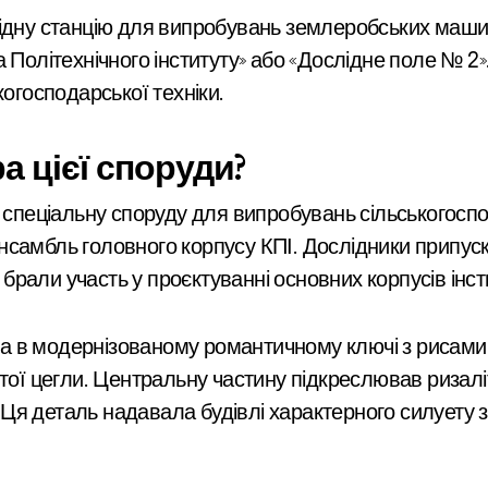
ідну станцію для випробувань землеробських машин 
а Політехнічного інституту» або «Дослідне поле № 
когосподарської техніки.
а цієї споруди?
и спеціальну споруду для випробувань сільськогосп
самбль головного корпусу КПІ. Дослідники припуск
є брали участь у проєктуванні основних корпусів інст
а в модернізованому романтичному ключі з рисами
тої цегли. Центральну частину підкреслював ризалі
я деталь надавала будівлі характерного силуету з