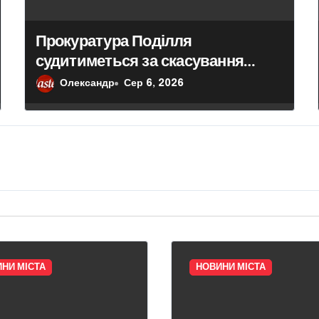
Прокуратура Поділля
судитиметься за скасування
права власності на фіктивну
Олександр
Сер 6, 2026
будівлю в центрі Києва
НИ МІСТА
НОВИНИ МІСТА