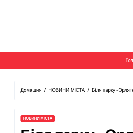
Перейти
до
вмісту
Го
Домашня
НОВИНИ МІСТА
Біля парку «Орлятк
НОВИНИ МІСТА