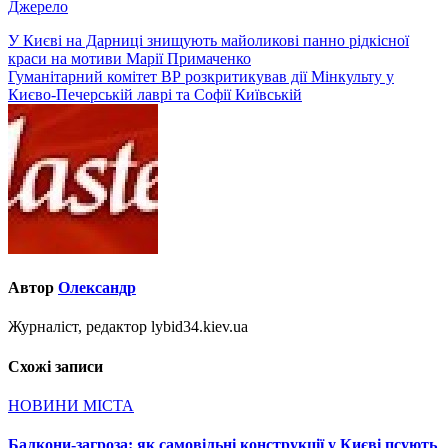
Джерело
Навігація
У Києві на Дарниці знищують майоликові панно рідкісної
краси на мотиви Марії Примаченко
записів
Гуманітарний комітет ВР розкритикував дії Мінкульту у
Києво-Печерській лаврі та Софії Київській
Автор
Олександр
Журналіст, редактор lybid34.kiev.ua
Схожі записи
НОВИНИ МІСТА
Балкони-загроза: як самовільні конструкції у Києві псують