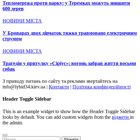
Тепломережа проти парку: у Теремках можуть знищити
600 дерев
НОВИНИ МІСТА
У Броварах двох дівчаток тяжко травмовано електричним
струмом
НОВИНИ МІСТА
Трагедія у притулку «Сіріус»: вогонь забрав життя восьми
собак
З приводу питань по сайту та реклами звертайтесь на
info@lybid34.kiev.ua |
Контакти
|
Політика конфіндеційності
Header Toggle Sidebar
This is an example widget to show how the Header Toggle Sidebar
looks by default. You can add custom widgets from the
віджети
in
the admin.
Пошук: