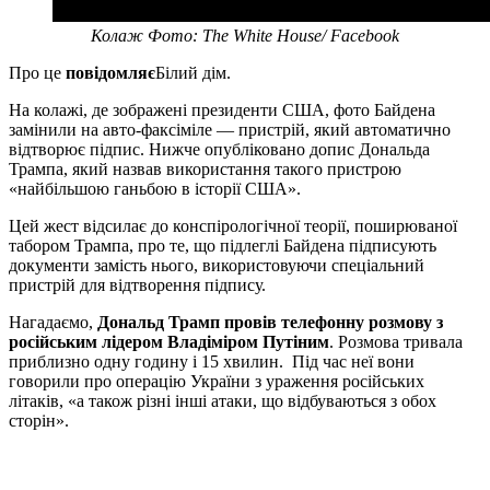
Колаж Фото: The White House/ Facebook
Про це
повідомляє
Білий дім.
На колажі, де зображені президенти США, фото Байдена
замінили на авто-факсіміле — пристрій, який автоматично
відтворює підпис. Нижче опубліковано допис Дональда
Трампа, який назвав використання такого пристрою
«найбільшою ганьбою в історії США».
Цей жест відсилає до конспірологічної теорії, поширюваної
табором Трампа, про те, що підлеглі Байдена підписують
документи замість нього, використовуючи спеціальний
пристрій для відтворення підпису.
Нагадаємо,
Дональд Трамп провів телефонну розмову з
російським лідером Владіміром Путіним
. Розмова тривала
приблизно одну годину і 15 хвилин. Під час неї вони
говорили про операцію України з ураження російських
літаків, «а також різні інші атаки, що відбуваються з обох
сторін».