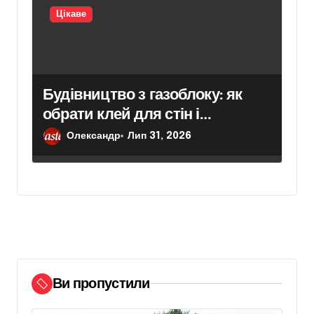
Цікаве
Будівництво з газоблоку: як
обрати клей для стін і
кріплення гіпсокартону
Олександр
Лип 31, 2026
Ви пропустили