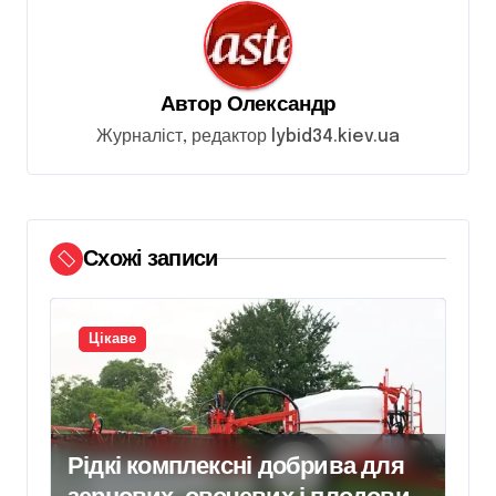
а
ц
і
Автор
Олександр
я
Журналіст, редактор lybid34.kiev.ua
з
а
п
Схожі записи
и
с
і
Цікаве
в
Рідкі комплексні добрива для