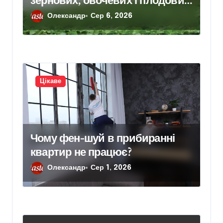
зернових, овочевих і плодових
культур: особливості вибору
Олександр
Сер 6, 2026
Цікаве
Чому фен-шуй в прибиранні
квартир не працює?
Олександр
Сер 1, 2026