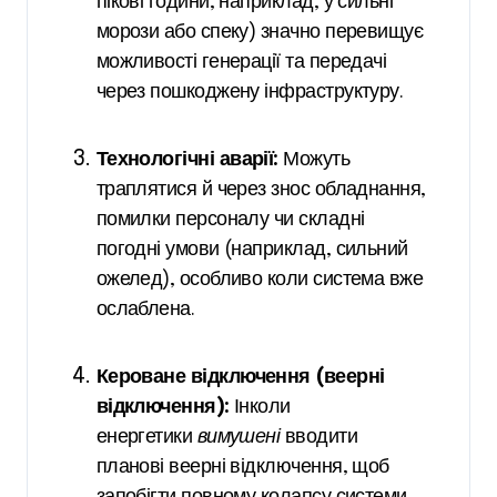
пікові години, наприклад, у сильні
морози або спеку) значно перевищує
можливості генерації та передачі
через пошкоджену інфраструктуру.
Технологічні аварії:
Можуть
траплятися й через знос обладнання,
помилки персоналу чи складні
погодні умови (наприклад, сильний
ожелед), особливо коли система вже
ослаблена.
Кероване відключення (веерні
відключення):
Інколи
енергетики
вимушені
вводити
планові веерні відключення, щоб
запобігти повному колапсу системи