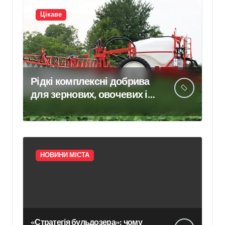
Цікаве
Рідкі комплексні добрива
для зернових, овочевих і
плодових культур:
особливості вибору
НОВИНИ МІСТА
«Стратегія бульдозера»: чому