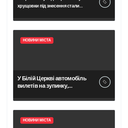
хрущовки під знесення стали
ласим шматком на ринку
нерухомості України
НОВИНИ МІСТА
У Білій Церкві автомобіль
вилетів на зупинку,
зіткнувся з маршруткою та
травмував жінку
НОВИНИ МІСТА