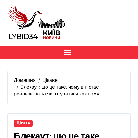
Перейти
до
вмісту
Домашня
Цікаве
Блекаут: що це таке, чому він стає
реальністю та як готуватися кожному
Цікаве
Блекаут: що це таке,