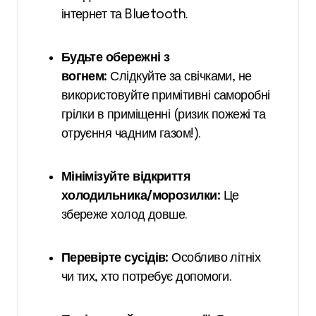
інтернет та Bluetooth.
Будьте обережні з
вогнем:
Слідкуйте за свічками, не
використовуйте примітивні саморобні
грілки в приміщенні (ризик пожежі та
отруєння чадним газом!).
Мінімізуйте відкриття
холодильника/морозилки:
Це
збереже холод довше.
Перевірте сусідів:
Особливо літніх
чи тих, хто потребує допомоги.