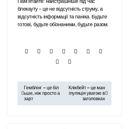
Пам’ятайте: найстрашніше під час
блекауту – це не відсутність струму, а
відсутність інформації та паніка. Будьте
готові, будьте обізнаними, будьте разом.
Н
Гемблінг — це біл
Клікбейт — це ман
а
ьше, ніж просто а
іпуляція увагою в
зарт
заголовках
в
і
г