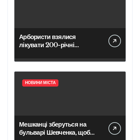
Арбористи взялися
лікувати 200-річні
каштани Києво-Печерської
лаври в межах програми
відновлення садів
НОВИНИ МІСТА
Мешканці зберуться на
бульварі Шевченка, щоб