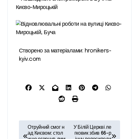
Створено за матеріалами: hronikers-
kyiv.com
Н
Отруйний смог н
У Білій Церкві ле
а
ад Києвом: стол
гковик збив 66-р