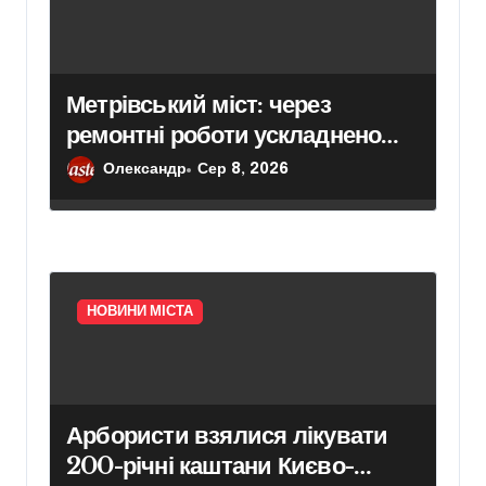
в
Метрівський міст: через
ремонтні роботи ускладнено
проїзд у напрямку
Олександр
Сер 8, 2026
Броварського проспекту
НОВИНИ МІСТА
Арбористи взялися лікувати
200-річні каштани Києво-