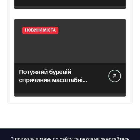
привернути увагу до
трагедії українців у полоні
НОВИНИ МІСТА
Потужний буревій
спричинив масштабні
руйнування на Київщині
З приводу питань по сайту та реклами звертайтесь