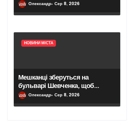
Печерської лаври в межах
Олександр
Сер 8, 2026
програми відновлення садів
НОВИНИ МІСТА
Мешканці зберуться на
бульварі Шевченка, щоб
привернути увагу до трагедії
Олександр
Сер 8, 2026
українців у полоні