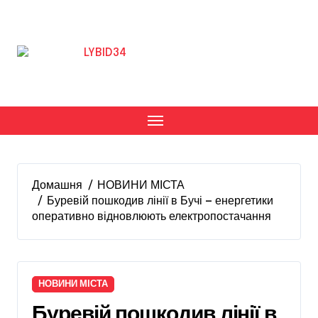
Перейти
до
вмісту
Домашня
НОВИНИ МІСТА
Буревій пошкодив лінії в Бучі — енергетики
оперативно відновлюють електропостачання
НОВИНИ МІСТА
Буревій пошкодив лінії в