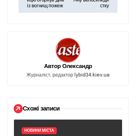
ицю огорнув дим
ічну велосипеди
в
із вогнищ пожеж
стку
і
г
а
ц
і
я
Автор
Олександр
з
Журналіст, редактор lybid34.kiev.ua
а
п
и
Схожі записи
с
і
НОВИНИ МІСТА