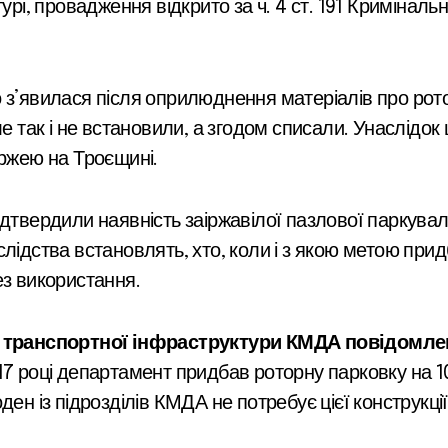
урі, провадження відкрито за ч. 4 ст. 191 Криміналь
 з’явилася після оприлюднення матеріалів про рото
ле так і не встановили, а згодом списали. Унаслідок
іржею на Троєщині.
ідтвердили наявність заіржавілої пазлової паркувал
лідства встановлять, хто, коли і з якою метою прид
ез використання.
транспортної інфраструктури КМДА повідомлен
017 році департамент придбав роторну парковку на 1
ен із підрозділів КМДА не потребує цієї конструкції