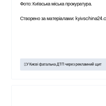
Фото: Київська міська прокуратура.
Створено за матеріалами: kyivschina24
Н
У Києві фатальна ДТП через рекламний щит
а
в
і
г