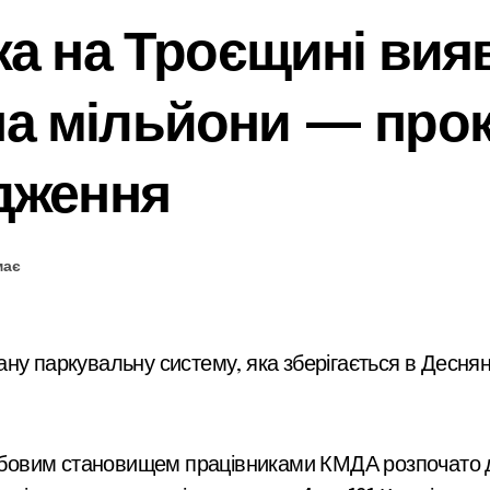
ка на Троєщині вия
а мільйони — прок
дження
має
бовим становищем працівниками КМДА розпочато д