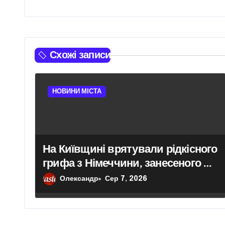
а
ц
і
Схожі записи
я
з
НОВИНИ МІСТА
а
п
На Київщині врятували рідкісного
и
грифа з Німеччини, занесеного до
с
Червоної книги
Олександр
Сер 7, 2026
і
в