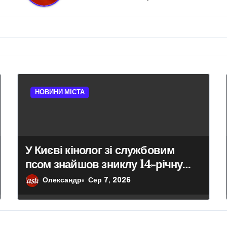
НОВИНИ МІСТА
У Києві кінолог зі службовим
псом знайшов зниклу 14-річну
школярку
Олександр
Сер 7, 2026