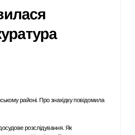
вилася
уратура
осудове розслідування. Як