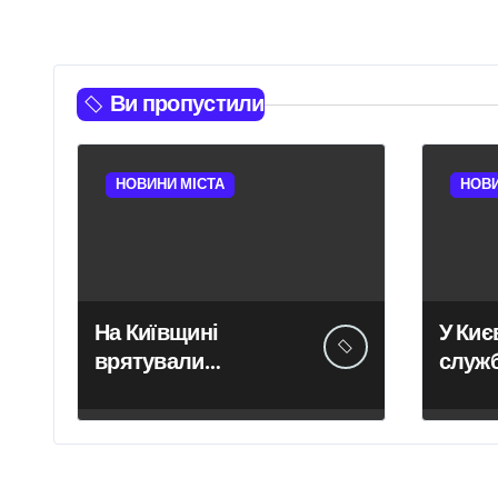
Ви пропустили
НОВИНИ МІСТА
НОВИ
На Київщині
У Києв
врятували
служ
рідкісного грифа з
знайш
Німеччини,
річну
занесеного до
Червоної книги