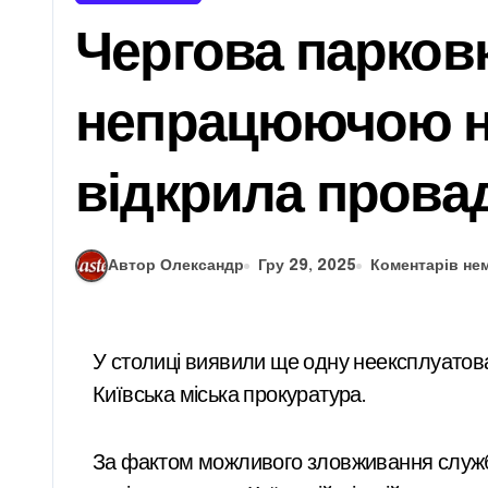
Чергова парков
непрацюючою н
відкрила прова
Автор Олександр
Гру 29, 2025
Коментарів не
У столиці виявили ще одну неексплуатовану паркувальну систему, яка зберігається в Деснянському районі. Про знахідку повідомила
Київська міська прокуратура.
За фактом можливого зловживання служ