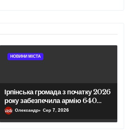
НОВИНИ МІСТА
Ірпінська громада з початку 2026
року забезпечила армію 640
одиницями техніки
Олександр
Сер 7, 2026