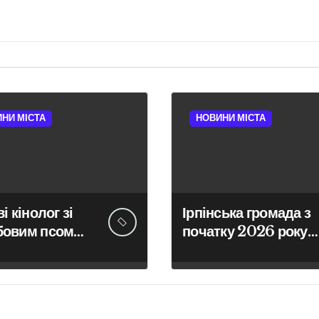
НИ МІСТА
НОВИНИ МІСТА
і кінолог зі
Ірпінська громада з
бовим псом
початку 2026 року
ов зниклу 14-
забезпечила армію
 школярку
640 одиницями
техніки