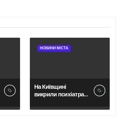
НОВИНИ МІСТА
На Київщині
викрили психіатра
ВЛК, який отримав
$2000 за
фіктивний діагноз