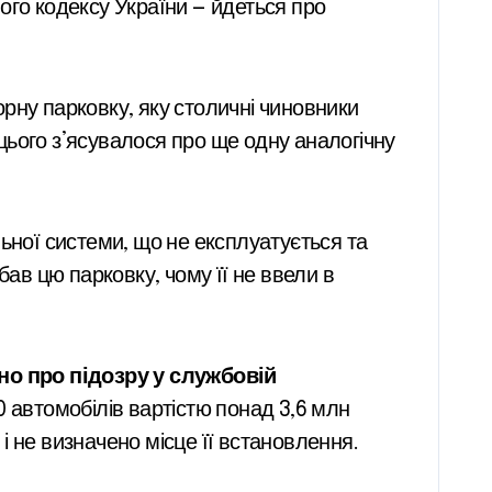
ного кодексу України — йдеться про
рну парковку, яку столичні чиновники
 цього з’ясувалося про ще одну аналогічну
ьної системи, що не експлуатується та
бав цю парковку, чому її не ввели в
о про підозру у службовій
0 автомобілів вартістю понад 3,6 млн
 і не визначено місце її встановлення.