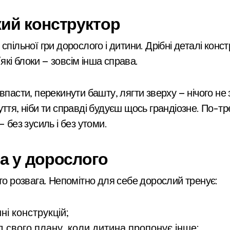
кий конструктор
пільної гри дорослого і дитини. Дрібні деталі конст
’які блоки — зовсім інша справа.
впасти, перекинути башту, лягти зверху — нічого не 
тя, ніби ти справді будуєш щось грандіозне. По-тре
 без зусиль і без утоми.
а у дорослого
то розвага. Непомітно для себе дорослий тренує:
і конструкцій;
від свого плану, коли дитина пропонує інше;