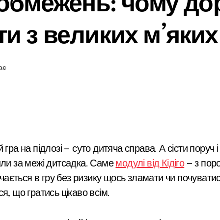
 обмежень: чому д
и з великих м’яких
ає
шли за межі дитсадка. Саме
модулі від Кідіго
— з поро
ється в гру без ризику щось зламати чи почуватися
я, що гратись цікаво всім.