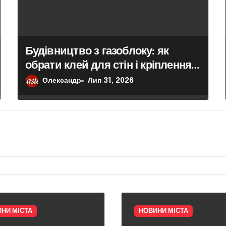
Будівництво з газоблоку: як
обрати клей для стін і кріплення
гіпсокартону
Олександр
Лип 31, 2026
НИ МІСТА
НОВИНИ МІСТА