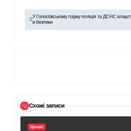
Н
У Голосіївському парку поліція та ДСНС влашт
и безпеки
а
в
і
г
а
ц
і
Схожі записи
я
з
Цікаве