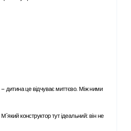
м — дитина це відчуває миттєво. Між ними
М’який конструктор тут ідеальний: він не