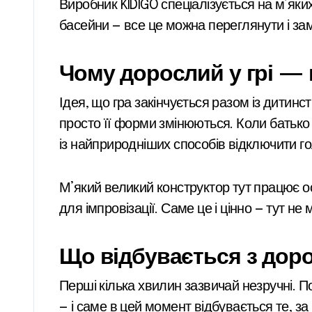
Виробник KIDIGO спеціалізується на м’яких
басейни — все це можна переглянути і за
Чому дорослий у грі — 
Ідея, що гра закінчується разом із дитин
просто її форми змінюються. Коли батько 
із найприродніших способів відключити гол
М’який великий конструктор тут працює ос
для імпровізації. Саме це і цінно — тут не
Що відбувається з доро
Перші кілька хвилин зазвичай незручні. 
— і саме в цей момент відбувається те, за