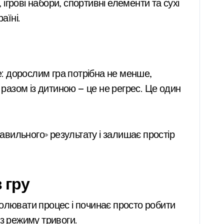
 ігрові набори, спортивні елементи та сухі
аїні.
е: дорослим гра потрібна не менше,
 разом із дитиною — це не регрес. Це один
равильного» результату і залишає простір
 гру
ролювати процес і починає просто робити
із режиму тривоги.