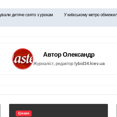
ували дитяче свято з урокам
У київському метро обмежил
Автор
Олександр
Журналіст, редактор lybid34.kiev.ua
Цікаве