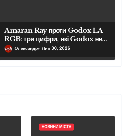
Amaran Ray проти Godox LA
RGB: три цифри, які Godox не
показує в специфікаціях
Олександр
Лип 30, 2026
НОВИНИ МІСТА