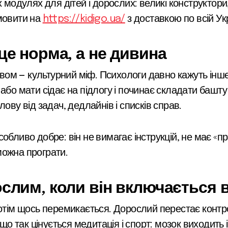
 модулях для дітей і дорослих: великі конструктори,
мовити на
https://kidigo.ua/
з доставкою по всій Укр
це норма, а не дивина
ством — культурний міф. Психологи давно кажуть інш
або мати сідає на підлогу і починає складати башту
ову від задач, дедлайнів і списків справ.
обливо добре: він не вимагає інструкцій, не має «п
 можна програти.
слим, коли він включається в
Потім щось перемикається. Дорослий перестає конт
 що так цінується медитація і спорт: мозок виходить 