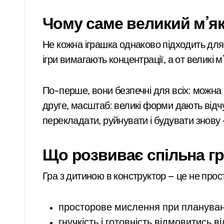
Чому саме великий м’я
Не кожна іграшка однаково підходить для с
ігри вимагають концентрації, а от великі м
По-перше, вони безпечні для всіх: можна 
друге, масштаб: великі форми дають відчут
перекладати, руйнувати і будувати знову —
Що розвиває спільна гр
Гра з дитиною в конструктор — це не прос
просторове мислення при плануванн
гнучкість і готовність відмовитись 