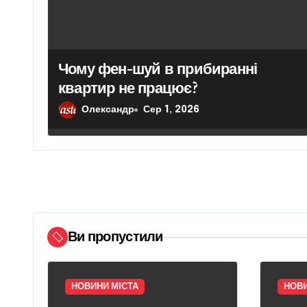
а
п
и
Чому фен-шуй в прибиранні
квартир не працює?
с
Олександр
Сер 1, 2026
і
в
Ви пропустили
НОВИНИ МІСТА
НОВИ