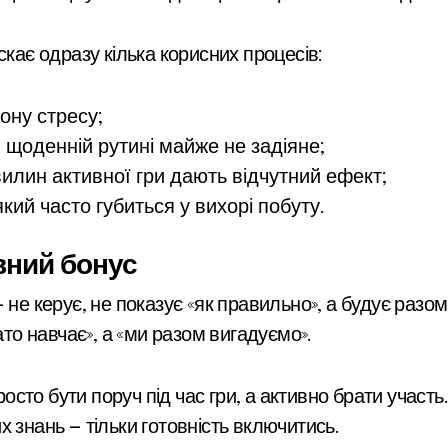
скає одразу кілька корисних процесів:
ону стресу;
 щоденній рутині майже не задіяне;
вилин активної гри дають відчутний ефект;
кий часто губиться у вихорі побуту.
вний бонус
 не керує, не показує «як правильно», а будує разо
ато навчає», а «ми разом вигадуємо».
то бути поруч під час гри, а активно брати участь. 
 знань — тільки готовність включитись.