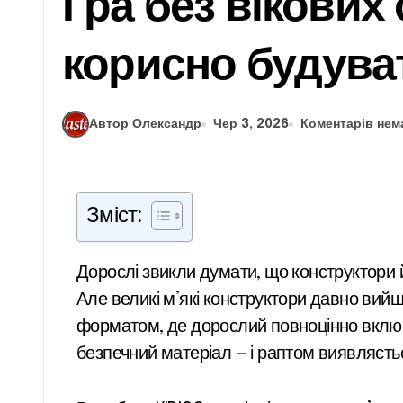
Гра без вікових
корисно будуват
Автор Олександр
Чер 3, 2026
Коментарів нем
Зміст:
Дорослі звикли думати, що конструктори й гра на підлозі — суто дитяча справа. А сісти поруч і будувати разом — ніяково та несерйозно.
Але великі м’які конструктори давно вий
форматом, де дорослий повноцінно включа
безпечний матеріал — і раптом виявляєтьс