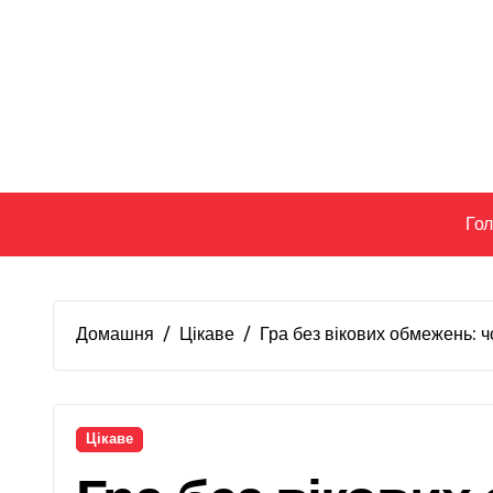
Перейти
до
вмісту
Го
Домашня
Цікаве
Гра без вікових обмежень: ч
Цікаве