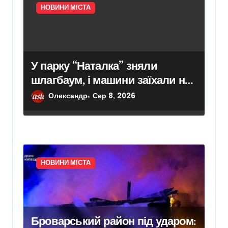
НОВИНИ МІСТА
У парку “Наталка” зняли
шлагбаум, і машини заїхали на
пішохідну територію – головні
Олександр
Сер 8, 2026
новини Києва сьогодні
НОВИНИ МІСТА
Броварський район під ударом: