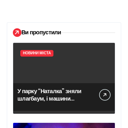
Ви пропустили
НОВИНИ МІСТА
У парку “Наталка” зняли
шлагбаум, і машини
заїхали на пішохідну
територію – головні
новини Києва сьогодні