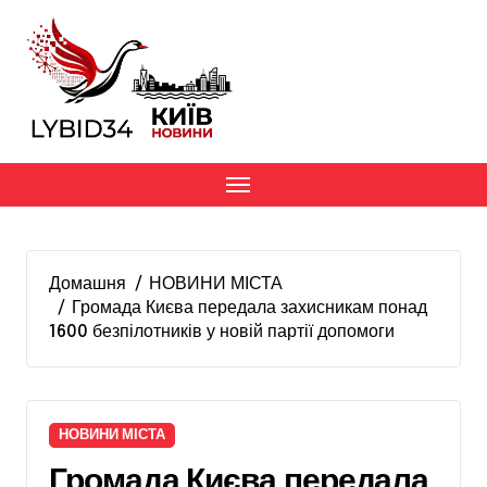
Перейти
до
вмісту
Домашня
НОВИНИ МІСТА
Громада Києва передала захисникам понад
1600 безпілотників у новій партії допомоги
НОВИНИ МІСТА
Громада Києва передала