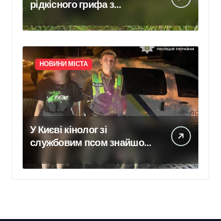
рідкісного грифа з
Німеччини, занесеного до
Червоної книги
НОВИНИ МІСТА
У Києві кінолог зі
службовим псом знайшов
зниклу 14-річну школярку