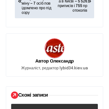
а в Києві — 5 526
в
міну — 7 осіб пов
приписів і 755 пр
ідомлено про під
і
отоколів
озру
г
а
ц
і
я
з
Автор
Олександр
а
Журналіст, редактор lybid34.kiev.ua
п
и
с
Схожі записи
і
в