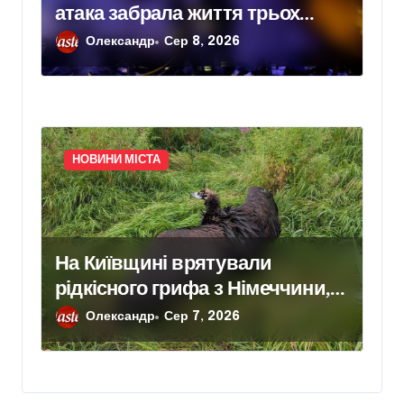
атака забрала життя трьох
людей, серед них дитина
Олександр
Сер 8, 2026
НОВИНИ МІСТА
На Київщині врятували
рідкісного грифа з Німеччини,
занесеного до Червоної книги
Олександр
Сер 7, 2026