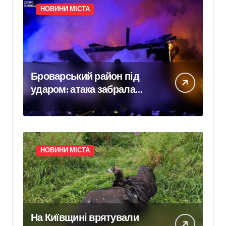
НОВИНИ МІСТА
Броварський район під
ударом: атака забрала
життя трьох людей, серед
них дитина
НОВИНИ МІСТА
На Київщині врятували