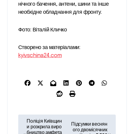
нічного бачення, антени, шини та інше
необхідне обладнання для фронту.
Фото: Віталій Кличко
Створено за матеріалами:
kyivschina24.com
Н
Поліція Київщин
Підсумки веснян
а
и розкрила виро
ого двомісячник
бництво амфета