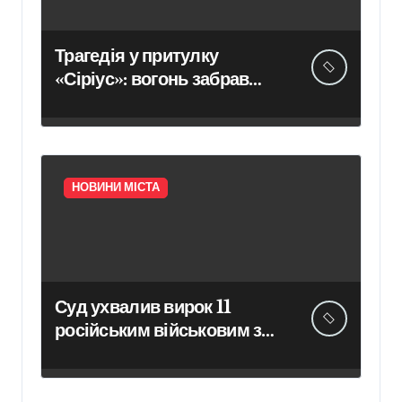
Трагедія у притулку
«Сіріус»: вогонь забрав
життя восьми собак
НОВИНИ МІСТА
Суд ухвалив вирок 11
російським військовим за
вбивство шести цивільних
на Київщині