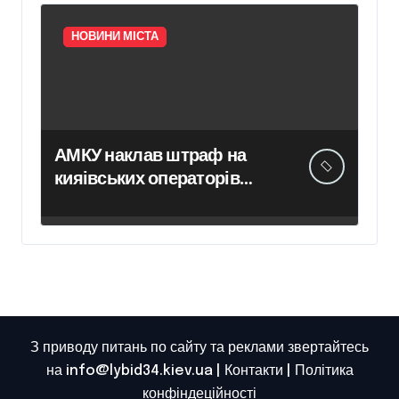
НОВИНИ МІСТА
АМКУ наклав штраф на
кияівських операторів
сміттєвого ринку у розмірі
313 тисяч гривень
З приводу питань по сайту та реклами звертайтесь
на info@lybid34.kiev.ua |
Контакти
|
Політика
конфіндеційності