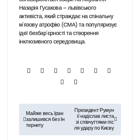
Назарія Гусакова — львівського
активіста, який страждає на спінальну
м’язову атрофію (СМА) та популяризує
ідеї безбар’єрності та створення
інклюзивного середовища.
Н
Президент Румун
Майже весь Іран
а
ії надіслав листа
залишився без Ін
зі співчуттями піс
тернету
в
ля удару по Києву
і