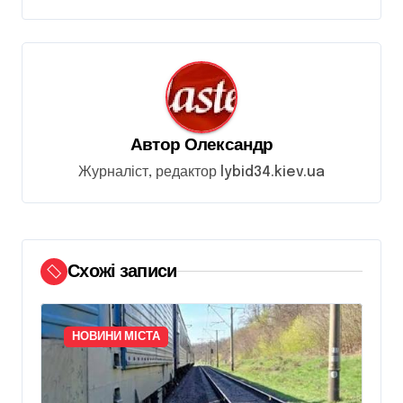
г
а
ц
і
я
Автор
Олександр
з
Журналіст, редактор lybid34.kiev.ua
а
п
и
Схожі записи
с
і
НОВИНИ МІСТА
в