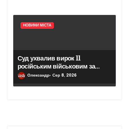
НОВИНИ МІСТА
Суд ухвалив вирок 11
російським військовим за
вбивство шести цивільних на
Олександр
Сер 8, 2026
Київщині