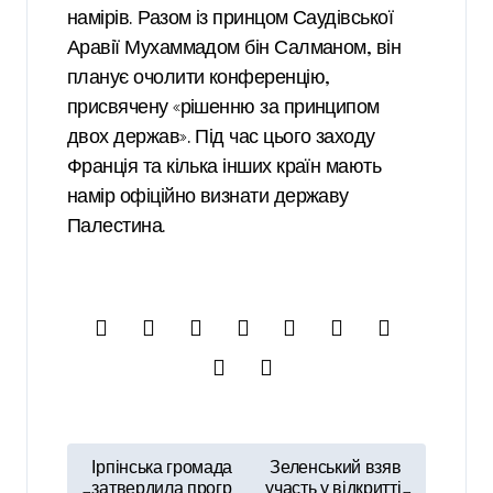
намірів. Разом із принцом Саудівської
Аравії Мухаммадом бін Салманом, він
планує очолити конференцію,
присвячену «рішенню за принципом
двох держав». Під час цього заходу
Франція та кілька інших країн мають
намір офіційно визнати державу
Палестина.
Н
Ірпінська громада
Зеленський взяв
затвердила прогр
участь у відкритті