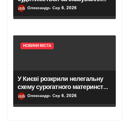
права власності на фіктивну
Олександр
Сер 6, 2026
будівлю в центрі Києва
НОВИНИ МІСТА
У Києві розкрили нелегальну
схему сурогатного материнства
для іноземних замовників:
Олександр
Сер 6, 2026
двійня загинула через
передчасні пологи