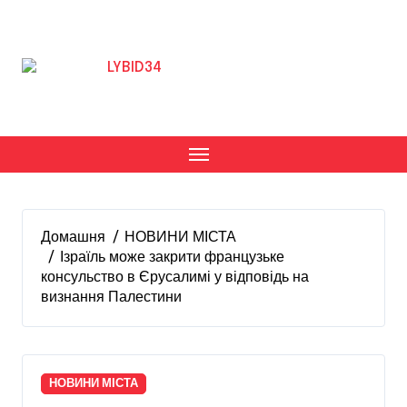
Перейти
до
вмісту
Домашня
НОВИНИ МІСТА
Ізраїль може закрити французьке
консульство в Єрусалимі у відповідь на
визнання Палестини
НОВИНИ МІСТА