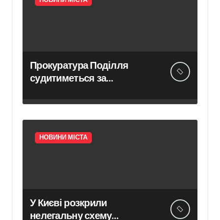
НОВИНИ МІСТА
отримання
компенсації у
Києві
Прокуратура Поділля
судитиметься за
скасування права
власності на фіктивну
будівлю в центрі Києва
НОВИНИ МІСТА
У Києві розкрили
нелегальну схему