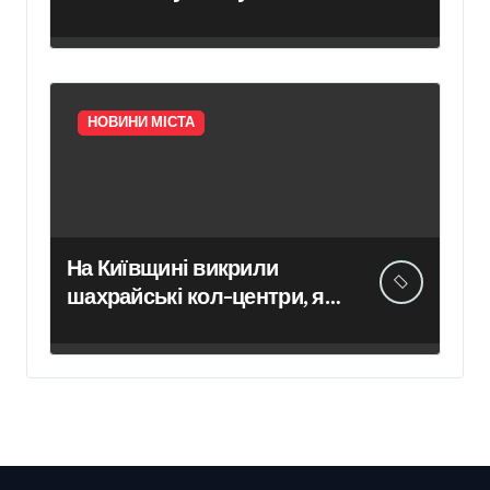
сурогатного материнства
для іноземних замовників:
двійня загинула через
передчасні пологи
НОВИНИ МІСТА
На Київщині викрили
шахрайські кол-центри, які
обманули громадян Чехії
на понад 12 млн грн —
організаторів схеми чекає
суд