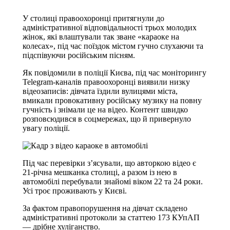
У столиці правоохоронці притягнули до
адміністративної відповідальності трьох молодих
жінок, які влаштували так зване «караоке на
колесах», під час поїздок містом гучно слухаючи та
підспівуючи російським пісням.
Як повідомили в поліції Києва, під час моніторингу
Telegram-каналів правоохоронці виявили низку
відеозаписів: дівчата їздили вулицями міста,
вмикали провокативну російську музику на повну
гучність і знімали це на відео. Контент швидко
розповсюдився в соцмережах, що й привернуло
увагу поліції.
Під час перевірки з’ясували, що авторкою відео є
21-річна мешканка столиці, а разом із нею в
автомобілі перебували знайомі віком 22 та 24 роки.
Усі троє проживають у Києві.
За фактом правопорушення на дівчат складено
адміністративні протоколи за статтею 173 КУпАП
— дрібне хуліганство.