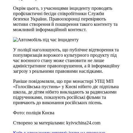
Окрім цього, з учасницями інциденту проводять
профілактичні бесіди співробітники Служби
безпеки України. Правоохоронці перевіряють
мотиви створення й поширення такого контенту та
можливий інформаційний контекст.
У поліції наголошують, що публічне відтворення та
популяризація ворожого культурного продукту під
час воєнного стану може становити не лише
адміністративне правопорушення, а й інформаційну
загрозу з реальними правовими наслідками.
Раніше повідомляли, що при монастирі УПЦ МП
«Голосіївська пустинь» у Києві нібито діє підпільна
школа, де дітям нібито викладають за радянськими
підручниками, показують російські фільми та
привчають до виконання російських пісень.
Фото: поліція Києва
Створено за матеріалами: kyivschina24.com
Київ у крижаному штормі: іскри на проводах,