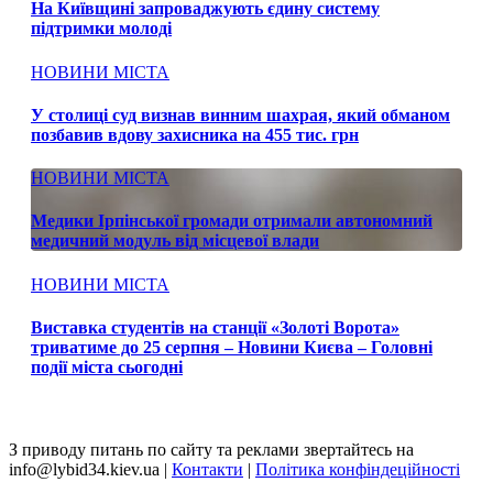
На Київщині запроваджують єдину систему
підтримки молоді
НОВИНИ МІСТА
У столиці суд визнав винним шахрая, який обманом
позбавив вдову захисника на 455 тис. грн
НОВИНИ МІСТА
Медики Ірпінської громади отримали автономний
медичний модуль від місцевої влади
НОВИНИ МІСТА
Виставка студентів на станції «Золоті Ворота»
триватиме до 25 серпня – Новини Києва – Головні
події міста сьогодні
З приводу питань по сайту та реклами звертайтесь на
info@lybid34.kiev.ua |
Контакти
|
Політика конфіндеційності