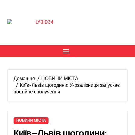
Перейти
до
вмісту
Домашня
НОВИНИ МІСТА
Київ–Львів щогодини: Укрзалізниця запускає
постійне сполучення
НОВИНИ МІСТА
Київ–Львів щогодини: