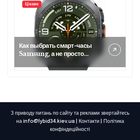
Цікаве
Как выбрать смарт-часы
Samsung, а не просто
взять модель подороже
З приводу питань по сайту та реклами звертайтесь
на info@lybid34.kiev.ua |
Контакти
|
Політика
конфіндеційності