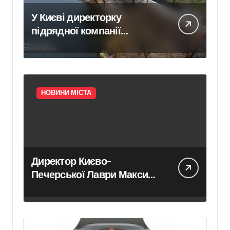
У Києві директорку
підрядної компанії
судитимуть за завдані
збитки під час ремонту
зони «Вербне»
НОВИНИ МІСТА
Директор Києво-
Печерської Лаври Максим
Остапенко в
ексклюзивному інтерв’ю
про головні події Києва