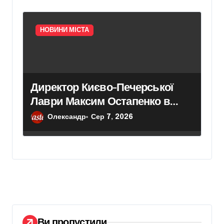
НОВИНИ МІСТА
Директор Києво-Печерської
Лаври Максим Остапенко в
ексклюзивному інтерв’ю про
Олександр
Сер 7, 2026
головні події Києва
Ви пропустили