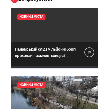
НОВИНИ МІСТА
Панамський слід і мільйонні боргі:
приховані таємниці концесії
білоцерківського водоканалу
НОВИНИ МІСТА