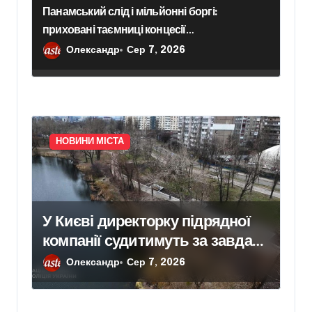
Панамський слід і мільйонні боргі:
приховані таємниці концесії
білоцерківського водоканалу
Олександр
Сер 7, 2026
НОВИНИ МІСТА
У Києві директорку підрядної
компанії судитимуть за завдані
збитки під час ремонту зони
Олександр
Сер 7, 2026
«Вербне»