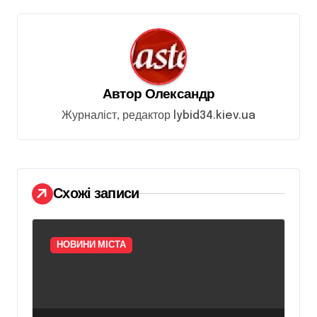
і
я
з
а
Автор
Олександр
п
Журналіст, редактор lybid34.kiev.ua
и
с
і
Схожі записи
в
НОВИНИ МІСТА