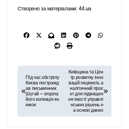
Створено за матеріалами: 44.ua
Н
Київщина та Цен
а
Під час обстрілу
тр розвитку інно
Києва постражд
вацій ініціюють а
в
ав письменник
налітичний проє
Шугай — згоріла
кт для підвищен
і
його колекція кн
ня якості управлі
ижок
нських рішень н
г
а основі даних
а
ц