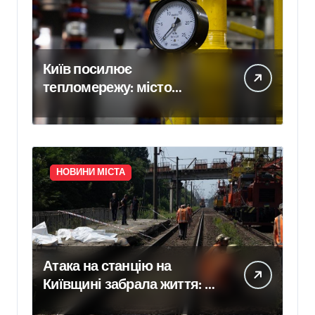
Київ посилює
тепломережу: місто
спільно з Агентством
відновлення
законтрактували резервні
потужності понад 1,5 ГВт
НОВИНИ МІСТА
Атака на станцію на
Київщині забрала життя: в
Укрзалізниці розповіли,