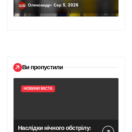
відновлення законтрактували
Олександр
Сер 5, 2026
резервні потужності понад 1,5
ГВт
Ви пропустили
НОВИНИ МІСТА
Наслідки нічного обстрілу: