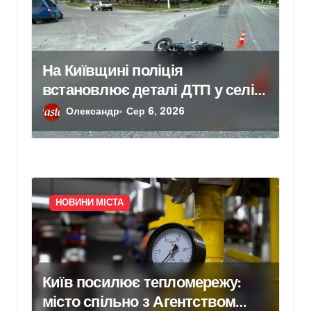
На Київщині поліція
встановлює деталі ДТП у селі
Щербаки, де травмувалися
Олександр
Сер 6, 2026
двоє дітей
НОВИНИ МІСТА
Київ посилює тепломережу:
місто спільно з Агентством