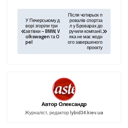
Н
Після чотирьох п
а
У Печерському д
ровалів спортза
ворі згоріли три
л у Броварах до
в
автівки — BMW, V
ручили компанії,
olkswagen та O
яка не має жодн
і
pel
ого завершеного
проєкту
г
а
ц
і
я
з
Автор
Олександр
а
Журналіст, редактор lybid34.kiev.ua
п
и