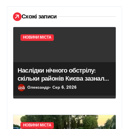
с
і
Схожі записи
в
НОВИНИ МІСТА
Наслідки нічного обстрілу:
скільки районів Києва зазнали
ударів
Олександр
Сер 6, 2026
НОВИНИ МІСТА