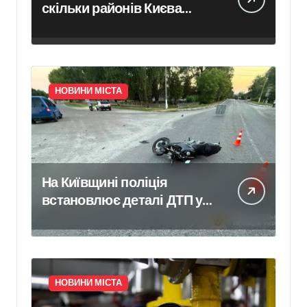
скільки районів Києва
зазнали ударів
НОВИНИ МІСТА
На Київщині поліція
встановлює деталі ДТП у
селі Щербаки, де
травмувалися двоє дітей
НОВИНИ МІСТА