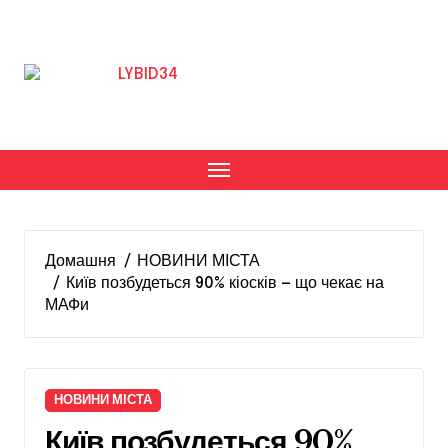
Перейти
до
вмісту
Домашня
НОВИНИ МІСТА
Київ позбудеться 90% кіосків — що чекає на
МАФи
НОВИНИ МІСТА
Київ позбудеться 90%