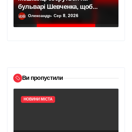
бульварі Шевченка, щоб
привернути увагу до трагедії
Олександр
Сер 8, 2026
українців у полоні
Ви пропустили
НОВИНИ МІСТА