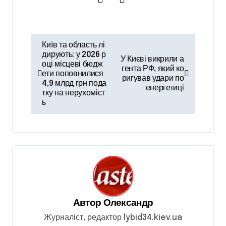
Н
Київ та область лі
а
дирують: у 2026 р
У Києві викрили а
оці місцеві бюдж
гента РФ, який ко
в
ети поповнилися
ригував удари по
4,9 млрд грн пода
і
енергетиці
тку на нерухоміст
ь
г
а
ц
і
я
з
Автор
Олександр
а
Журналіст, редактор lybid34.kiev.ua
п