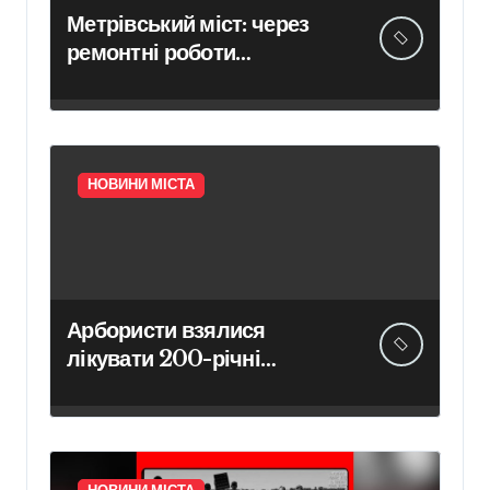
Метрівський міст: через
ремонтні роботи
ускладнено проїзд у
напрямку Броварського
проспекту
НОВИНИ МІСТА
Арбористи взялися
лікувати 200-річні
каштани Києво-Печерської
лаври в межах програми
відновлення садів