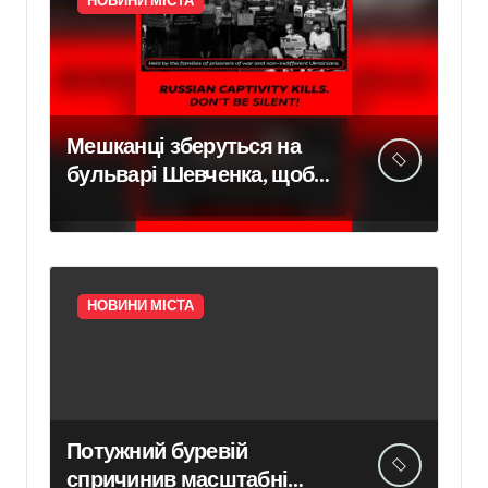
НОВИНИ МІСТА
Мешканці зберуться на
бульварі Шевченка, щоб
привернути увагу до
трагедії українців у полоні
НОВИНИ МІСТА
Потужний буревій
спричинив масштабні