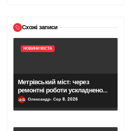
и
с
і
Схожі записи
в
НОВИНИ МІСТА
Метрівський міст: через
ремонтні роботи ускладнено
проїзд у напрямку
Олександр
Сер 8, 2026
Броварського проспекту