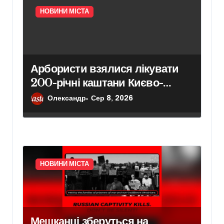
НОВИНИ МІСТА
Арбористи взялися лікувати
200-річні каштани Києво-
Печерської лаври в межах
Олександр
Сер 8, 2026
програми відновлення садів
НОВИНИ МІСТА
Мешканці зберуться на