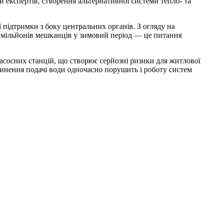
 експертів, створення альтернативної системи тепло- та
 підтримки з боку центральних органів. З огляду на
ок мільйонів мешканців у зимовий період — це питання
асосних станцій, що створює серйозні ризики для житлової
пинення подачі води одночасно порушить і роботу систем