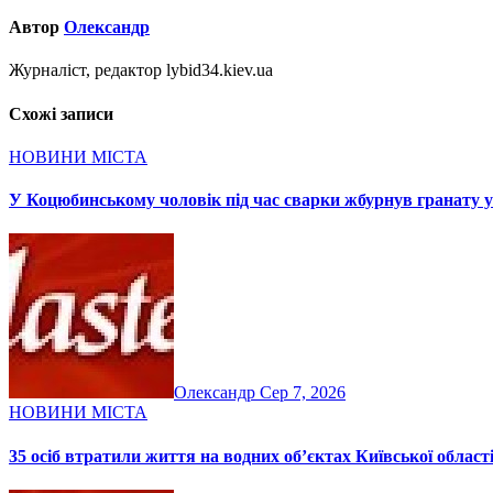
Автор
Олександр
Журналіст, редактор lybid34.kiev.ua
Схожі записи
НОВИНИ МІСТА
У Коцюбинському чоловік під час сварки жбурнув гранату у
Олександр
Сер 7, 2026
НОВИНИ МІСТА
35 осіб втратили життя на водних об’єктах Київської област