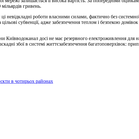
ережі залишається її висока вартість. За попередніми оцінками
 мільярдів гривень.
є ці невідкладні роботи власними силами, фактично без системної
а цільові субвенції, адже забезпечення теплом і безпекою домів
ни Київводоканал досі не має резервного електроживлення для н
скадні збої в системі життєзабезпечення багатоповерхівок: при
єкти в чотирьох районах