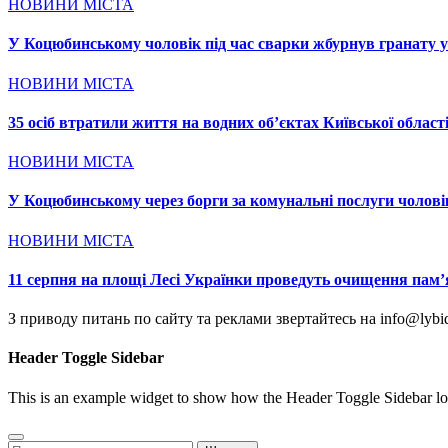
НОВИНИ МІСТА
У Коцюбинському чоловік під час сварки жбурнув гранату у
НОВИНИ МІСТА
35 осіб втратили життя на водних об’єктах Київської област
НОВИНИ МІСТА
У Коцюбинському через борги за комунальні послуги чолові
НОВИНИ МІСТА
11 серпня на площі Лесі Українки проведуть очищення пам’
З приводу питань по сайту та реклами звертайтесь на info@lybid
Header Toggle Sidebar
This is an example widget to show how the Header Toggle Sidebar lo