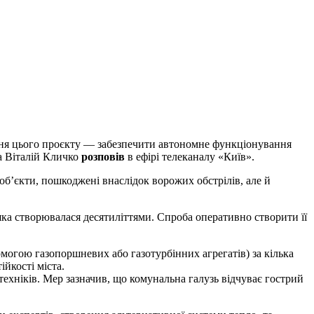
а Віталій Кличко
розповів
в ефірі телеканалу «Київ».
об’єкти, пошкоджені внаслідок ворожих обстрілів, але й
яка створювалася десятиліттями. Спроба оперативно створити її
могою газопоршневих або газотурбінних агрегатів) за кілька
йкості міста.
 техніків. Мер зазначив, що комунальна галузь відчуває гострий