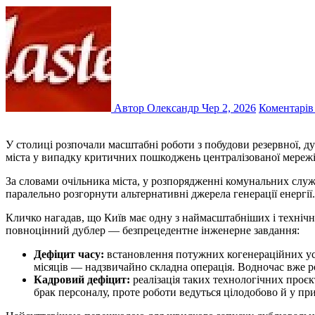
Автор Олександр
Чер 2, 2026
Коментарів
У столиці розпочали масштабні роботи з побудови резервної, дублювальної системи тепло- та енергопостачання. Головне завдання цього проєкту — забезпечити автономне функціонування
міста у випадку критичних пошкоджень централізованої мережі
За словами очільника міста, у розпорядженні комунальних служб
паралельно розгорнути альтернативні джерела генерації енергії.
Кличко нагадав, що Київ має одну з наймасштабніших і технічн
повноцінний дублер — безпрецедентне інженерне завдання:
Дефіцит часу:
встановлення потужних когенераційних уст
місяців — надзвичайно складна операція. Водночас вже ро
Кадровий дефіцит:
реалізація таких технологічних проєкт
брак персоналу, проте роботи ведуться цілодобово й у п