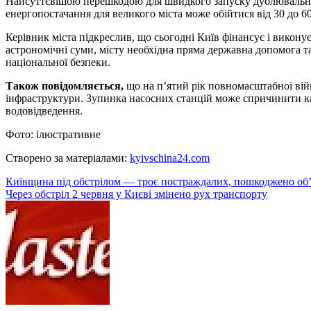
Найсуттєвішою перешкодою для швидкого запуску дублювальної м
енергопостачання для великого міста може обійтися від 30 до 60
Керівник міста підкреслив, що сьогодні Київ фінансує і викону
астрономічні суми, місту необхідна пряма державна допомога т
національної безпеки.
Також повідомляється,
що на п’ятий рік повномасштабної вій
інфраструктури. Зупинка насосних станцій може спричинити ка
водовідведення.
Фото: ілюстративне
Створено за матеріалами:
kyivschina24.com
Навігація
Київщина під обстрілом — троє постраждалих, пошкоджено об’
Через обстріл 2 червня у Києві змінено рух транспорту
записів