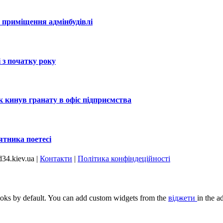
 приміщення адмінбудівлі
і з початку року
к кинув гранату в офіс підприємства
ятника поетесі
34.kiev.ua |
Контакти
|
Політика конфіндеційності
oks by default. You can add custom widgets from the
віджети
in the a