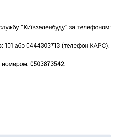
службу “Київзеленбуду” за телефоном:
в: 101 або 0444303713 (телефон КАРС).
 номером: 0503873542.