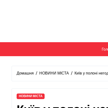
Перейти
до
вмісту
Гол
Домашня
НОВИНИ МІСТА
Київ у полоні нег
НОВИНИ МІСТА