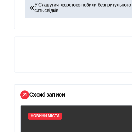
Н
У Славутичі жорстоко побили безпритульного 
сить свідків
а
в
і
г
а
ц
і
Схожі записи
я
з
НОВИНИ МІСТА
а