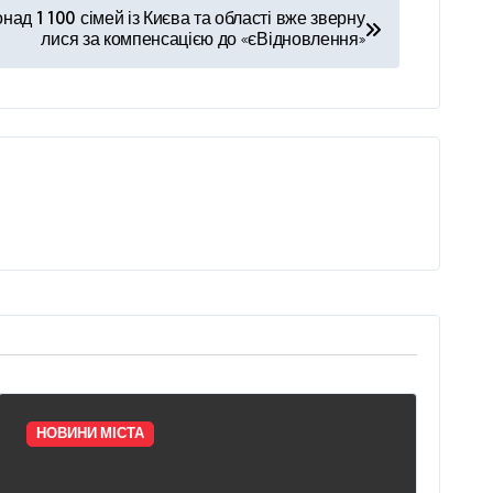
над 1 100 сімей із Києва та області вже зверну
лися за компенсацією до «єВідновлення»
НОВИНИ МІСТА