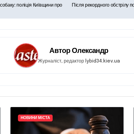
собаку: поліція Київщини про
Після рекордного обстрілу по
Автор
Олександр
Журналіст, редактор lybid34.kiev.ua
НОВИНИ МІСТА