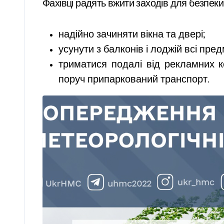
Фахівці радять вжити заходів для безпеки 
надійно зачиняти вікна та двері;
усунути з балконів і лоджій всі пред
триматися подалі від рекламних к
поруч припаркований транспорт.