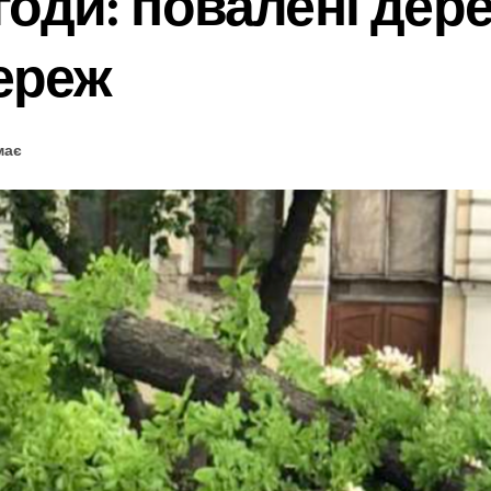
егоди: повалені дер
ереж
має