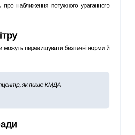
ть про наближення потужного ураганного
ітру
ви можуть перевищувати безпечні норми й
метцентр, як пише КМДА
ради