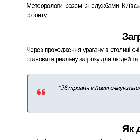
Метеорологи разом зі службами Київськ
фронту.
Заг
Через проходження урагану в столиці оч
становити реальну загрозу для людей та 
“26 травня в Києві очікують
Як 