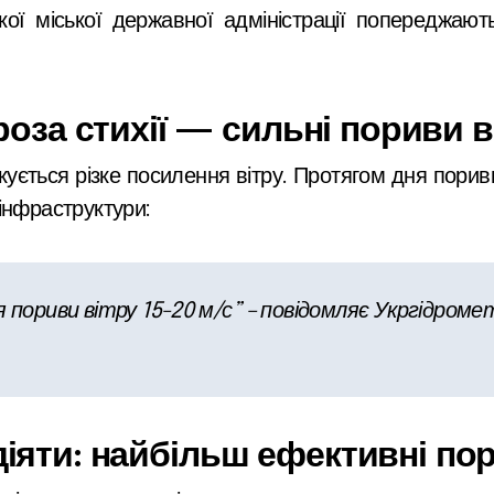
ої міської державної адміністрації попереджаю
роза стихії — сильні пориви в
ікується різке посилення вітру. Протягом дня пори
інфраструктури:
ся пориви вітру 15-20 м/с” – повідомляє Укргідро
діяти: найбільш ефективні по