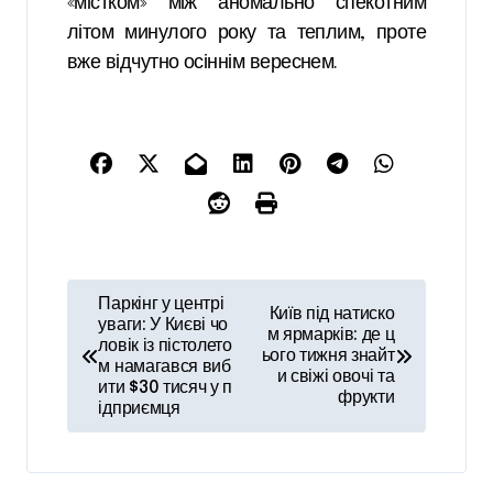
«містком» між аномально спекотним
літом минулого року та теплим, проте
вже відчутно осіннім вереснем.
Н
Паркінг у центрі
Київ під натиско
а
уваги: У Києві чо
м ярмарків: де ц
ловік із пістолето
ього тижня знайт
в
м намагався виб
и свіжі овочі та
ити $30 тисяч у п
і
фрукти
ідприємця
г
а