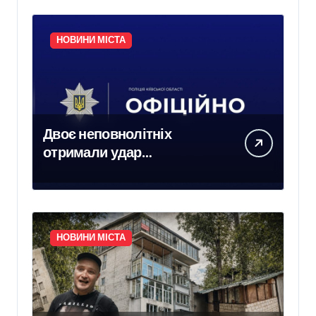
НОВИНИ МІСТА
Двоє неповнолітніх
отримали удар
електричним струмом на
залізничних коліях у
Броварах
НОВИНИ МІСТА