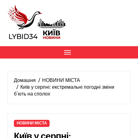
Перейти
до
вмісту
Домашня
НОВИНИ МІСТА
Київ у серпні: екстремальні погодні зміни
б’ють на сполох
НОВИНИ МІСТА
Київ у серпні: