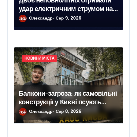
Двоє неповнолітніх отримали
удар електричним струмом на
залізничних коліях у Броварах
Олександр
Сер 9, 2026
НОВИНИ МІСТА
Балкони-загроза: як самовільні
конструкції у Києві псують
фасади будинків і ставлять під
Олександр
Сер 8, 2026
ризик сусідів