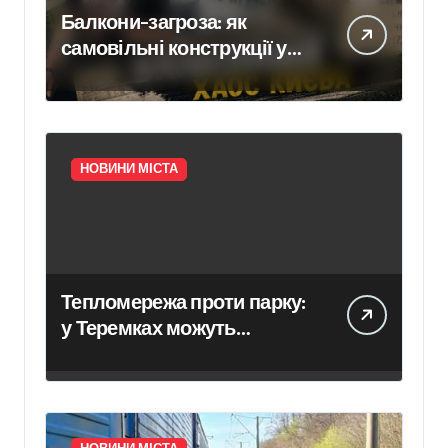
Балкони-загроза: як
самовільні конструкції у
Києві псують фасади
будинків і ставлять під
ризик сусідів
НОВИНИ МІСТА
Тепломережа проти парку:
у Теремках можуть
знищити 600 дерев