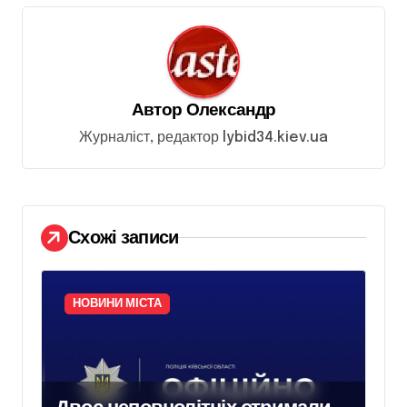
ц
і
я
з
Автор
Олександр
а
Журналіст, редактор lybid34.kiev.ua
п
и
с
Схожі записи
і
в
НОВИНИ МІСТА