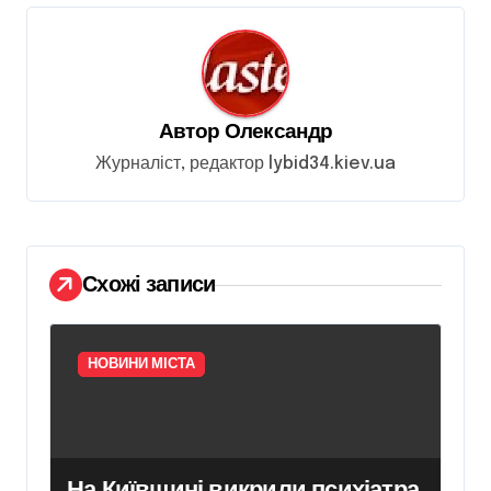
і
я
з
а
Автор
Олександр
п
Журналіст, редактор lybid34.kiev.ua
и
с
і
Схожі записи
в
НОВИНИ МІСТА
На Київщині викрили психіатра