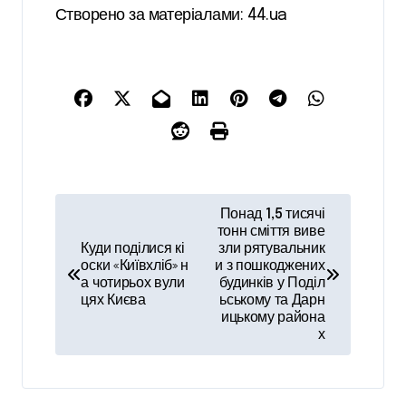
Створено за матеріалами: 44.ua
Н
Понад 1,5 тисячі
а
тонн сміття виве
Куди поділися кі
зли рятувальник
в
оски «Київхліб» н
и з пошкоджених
а чотирьох вули
будинків у Поділ
і
цях Києва
ьському та Дарн
ицькому района
г
х
а
ц