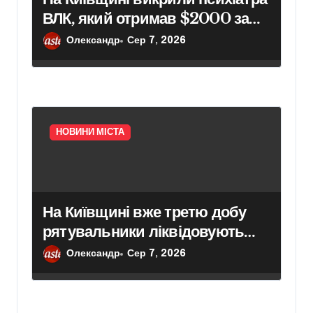
ВЛК, який отримав $2000 за
фіктивний діагноз
Олександр
Сер 7, 2026
НОВИНИ МІСТА
На Київщині вже третю добу
рятувальники ліквідовують
наслідки російського удару
Олександр
Сер 7, 2026