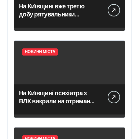
На Київщині вже третю
добу рятувальники
ліквідовують наслідки
російського удару
НОВИНИ МІСТА
На Київщині психіатра з
ВЛК викрили на отриманні
хабара в $2000
НОВИНИ МІСТА