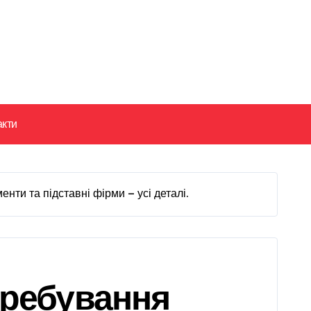
акти
нти та підставні фірми — усі деталі.
еребування