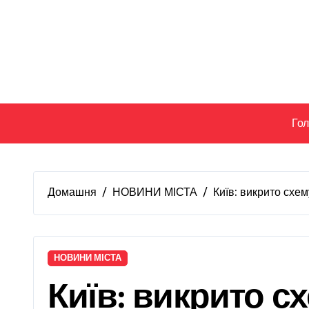
Перейти
до
вмісту
Го
Домашня
НОВИНИ МІСТА
Київ: викрито схе
НОВИНИ МІСТА
Київ: викрито с