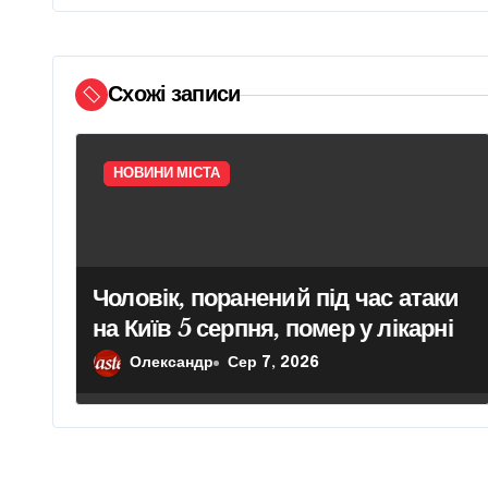
ц
і
Схожі записи
я
з
НОВИНИ МІСТА
а
п
и
Чоловік, поранений під час атаки
на Київ 5 серпня, помер у лікарні
с
Олександр
Сер 7, 2026
і
в