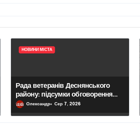
НОВИНИ МІСТА
Рада ветеранів Деснянського
району: підсумки обговорення
актуальних питань
Олександр
Сер 7, 2026