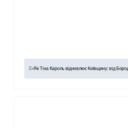
Н
«Як Тіна Кароль відновлює Київщину: від Бород
а
в
і
г
а