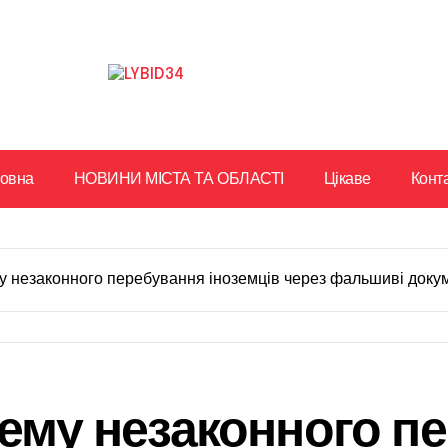
ловна
НОВИНИ МІСТА ТА ОБЛАСТІ
Цікаве
Конт
му незаконного перебування іноземців через фальшиві докуме
хему незаконного п