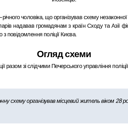
річного чоловіка, що організував схему незаконної 
доларів надавав громадянам з країн Сходу та Азії ф
о з повідомлення поліції Києва.
Огляд схеми
іції разом зі слідчими Печерського управління поліц
ну схему організував місцевий житель віком 28 рокі