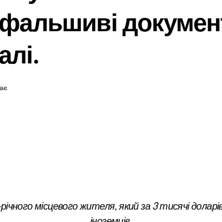
 фальшиві документ
алі.
ає
річного місцевого жителя, який за 3 тисячі дола
іноземців.