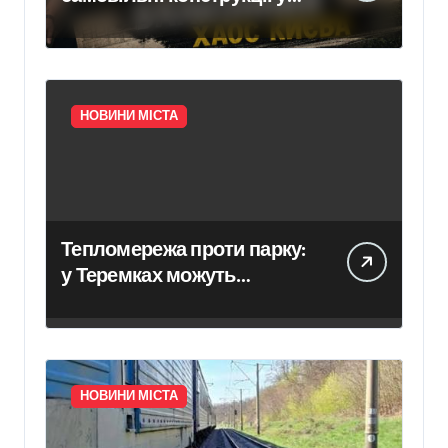
Києві псують фасади
будинків і ставлять під
ризик сусідів
НОВИНИ МІСТА
Тепломережа проти парку:
у Теремках можуть
знищити 600 дерев
НОВИНИ МІСТА