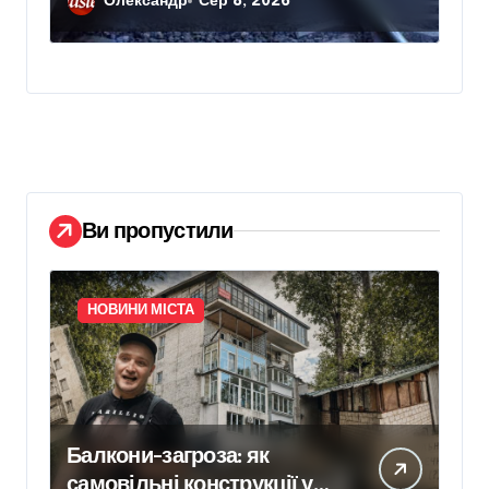
Олександр
Сер 8, 2026
Ви пропустили
НОВИНИ МІСТА
Балкони-загроза: як
самовільні конструкції у