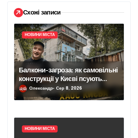
и
Схожі записи
с
і
в
НОВИНИ МІСТА
Балкони-загроза: як самовільні
конструкції у Києві псують
фасади будинків і ставлять під
Олександр
Сер 8, 2026
ризик сусідів
НОВИНИ МІСТА