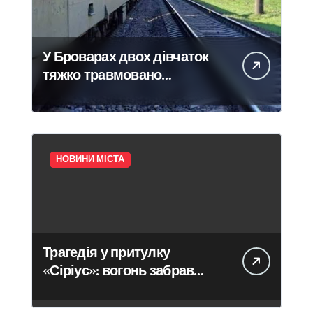
У Броварах двох дівчаток
тяжко травмовано
електричним струмом
НОВИНИ МІСТА
Трагедія у притулку
«Сіріус»: вогонь забрав
життя восьми собак