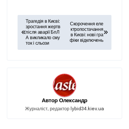
Н
Трагедія в Києві:
Скорочення еле
а
зростання жертв
ктропостачання
після аварії БпЛ
в Києві: нові гра
в
А викликало сму
фіки відключень
ток і сльози
і
г
а
ц
і
я
Автор
Олександр
з
Журналіст, редактор lybid34.kiev.ua
а
п