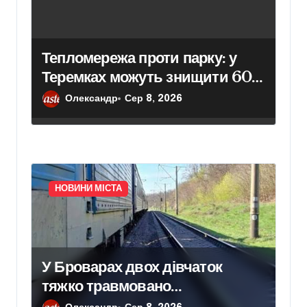
Тепломережа проти парку: у
Теремках можуть знищити 600
дерев
Олександр
Сер 8, 2026
НОВИНИ МІСТА
У Броварах двох дівчаток
тяжко травмовано
електричним струмом