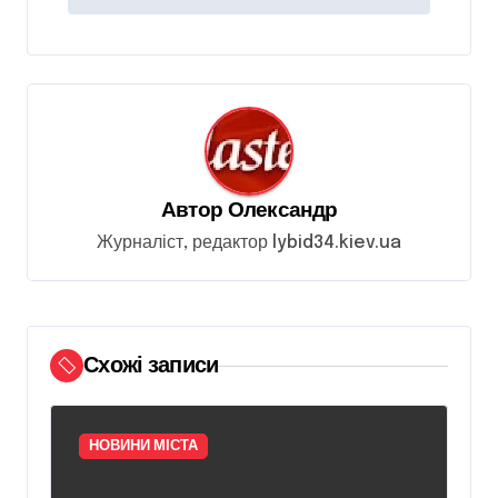
г
а
ц
і
я
з
Автор
Олександр
а
Журналіст, редактор lybid34.kiev.ua
п
и
с
і
Схожі записи
в
НОВИНИ МІСТА