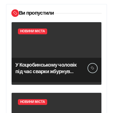
Ви пропустили
НОВИНИ МІСТА
У Коцюбинському чоловік
під час сварки жбурнув
гранату у приміщення
адмінбудівлі
НОВИНИ МІСТА