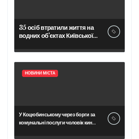
35 осіб втратили життя на
водних об’єктах Київської
області з початку року
НОВИНИ МІСТА
У Коцюбинському через борги за
комунальні послуги чоловік кинув
гранату в офіс підприємства