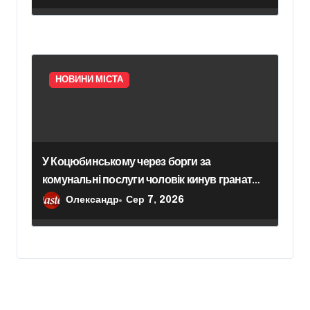
НОВИНИ МІСТА
У Коцюбинському через борги за
комунальні послуги чоловік кинув гранату в
офіс підприємства
Олександр
Сер 7, 2026