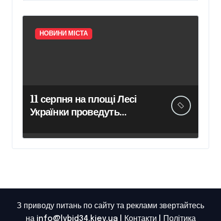
НОВИНИ МІСТА
11 серпня на площі Лесі
Українки проведуть
очищення пам’ятника
поетесі
З приводу питань по сайту та реклами звертайтесь
на info@lybid34.kiev.ua |
Контакти
|
Політика