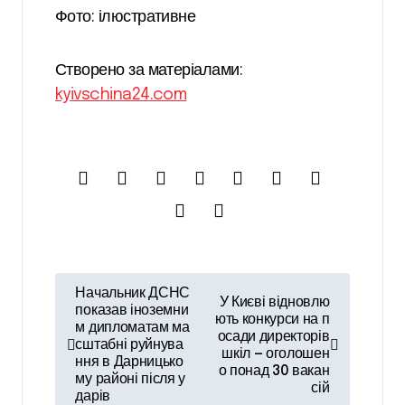
Фото: ілюстративне
Створено за матеріалами:
kyivschina24.com
Н
Начальник ДСНС
У Києві відновлю
а
показав іноземни
ють конкурси на п
м дипломатам ма
осади директорів
в
сштабні руйнува
шкіл — оголошен
ння в Дарницько
і
о понад 30 вакан
му районі після у
сій
дарів