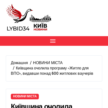
Перейти
до
вмісту
Домашня
НОВИНИ МІСТА
Київщина очолила програму «Житло для
ВПО», видавши понад 600 житлових ваучерів
НОВИНИ МІСТА
Київщина очолила