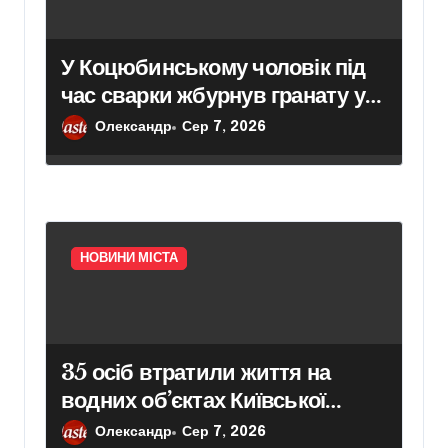
У Коцюбинському чоловік під
час сварки жбурнув гранату у
приміщення адмінбудівлі
Олександр
Сер 7, 2026
НОВИНИ МІСТА
35 осіб втратили життя на
водних об’єктах Київської
області з початку року
Олександр
Сер 7, 2026