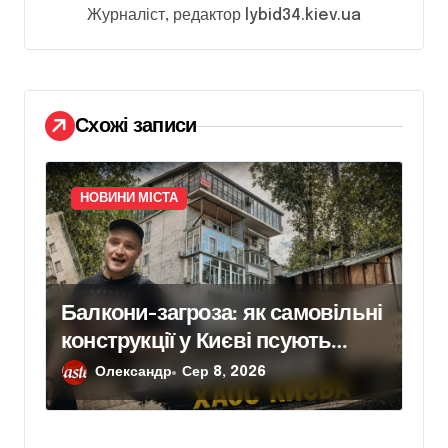
з
Журналіст, редактор lybid34.kiev.ua
а
п
и
Схожі записи
с
і
в
НОВИНИ МІСТА
Балкони-загроза: як самовільні
конструкції у Києві псують
фасади будинків і ставлять під
Олександр
Сер 8, 2026
ризик сусідів