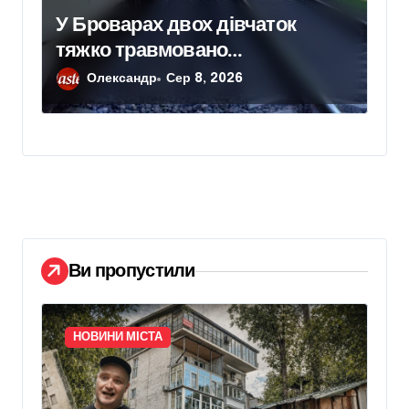
У Броварах двох дівчаток
тяжко травмовано
електричним струмом
Олександр
Сер 8, 2026
Ви пропустили
НОВИНИ МІСТА