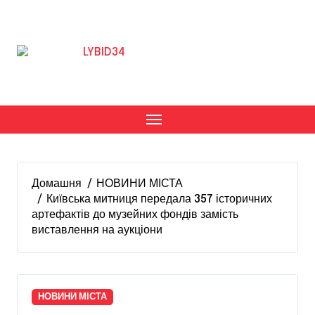
Перейти
до
вмісту
Домашня
НОВИНИ МІСТА
Київська митниця передала 357 історичних
артефактів до музейних фондів замість
виставлення на аукціони
НОВИНИ МІСТА