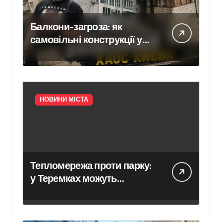
Балкони-загроза: як
самовільні конструкції у
Києві псують фасади
будинків і ставлять під
ризик сусідів
НОВИНИ МІСТА
Тепломережа проти парку:
у Теремках можуть
знищити 600 дерев