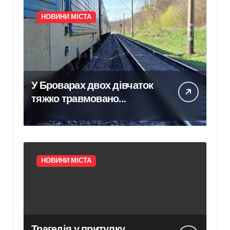
НОВИНИ МІСТА
У Броварах двох дівчаток
тяжко травмовано
електричним струмом
НОВИНИ МІСТА
Трагедія у притулку