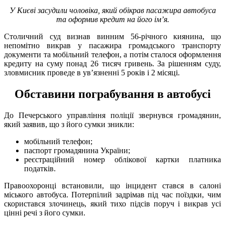
У Києві засудили чоловіка, який обікрав пасажира автобуса
та оформив кредит на його ім’я.
Столичний суд визнав винним 56-річного киянина, що
непомітно викрав у пасажира громадського транспорту
документи та мобільний телефон, а потім сталося оформлення
кредиту на суму понад 26 тисяч гривень. За рішенням суду,
зловмисник проведе в ув’язненні 5 років і 2 місяці.
Обставини пограбування в автобусі
До Печерського управління поліції звернувся громадянин,
який заявив, що з його сумки зникли:
мобільний телефон;
паспорт громадянина України;
реєстраційний номер облікової картки платника
податків.
Правоохоронці встановили, що інцидент стався в салоні
міського автобуса. Потерпілий задрімав під час поїздки, чим
скористався злочинець, який тихо підсів поруч і викрав усі
цінні речі з його сумки.