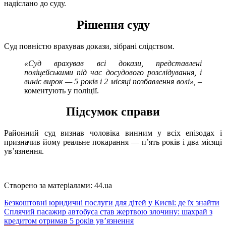
надіслано до суду.
Рішення суду
Суд повністю врахував докази, зібрані слідством.
«Суд врахував всі докази, представлені
поліцейськими під час досудового розслідування, і
виніс вирок — 5 років і 2 місяці позбавлення волі»,
–
коментують у поліції.
Підсумок справи
Районний суд визнав чоловіка винним у всіх епізодах і
призначив йому реальне покарання — п’ять років і два місяці
ув’язнення.
Створено за матеріалами: 44.ua
Навігація
Безкоштовні юридичні послуги для дітей у Києві: де їх знайти
Сплячий пасажир автобуса став жертвою злочину: шахрай з
записів
кредитом отримав 5 років ув’язнення