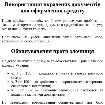
Використання вкрадених документів
для оформлення кредиту
Після крадіжки чоловік, який вже раніше мав проблеми з
законом, оформив на чужі документи кредитні кошти на суму
більш ніж 26 тисяч гривень.
Поліцейські за участі аналітиків заяви затримали його,
встановивши особу злочинця.
Обвинувачення проти злочинця
Слідство висунуло підозру за трьома статтями Кримінального
кодексу України:
ч. 4 ст. 185 — крадіжка, вчинена в умовах воєнного
стану;
ч. 3 ст. 190 — шахрайство з використанням електронно-
обчислювальної техніки;
ч. 3 ст. 357 — незаконне заволодіння паспортом та
іншими важливими документами.
По завершенні розслідування обвинувальний акт було