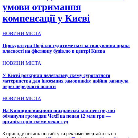
умови отримання
компенсації у Києві
НОВИНИ МІСТА
Прокуратура Поділля судитиметься за скасування права
власності на фіктивну будівлю в центрі Києва
НОВИНИ МІСТА
У Києві розкрили нелегальну схему сурогатного
материнства для іноземних замовників: двійня загинула
через передчасні пологи
НОВИНИ МІСТА
На Київщині викрили шахрайські кол-центри, які
обманули громадян Чехії на понад 12 млн грн —
організаторів схеми чекає суд
З приводу питань по сайту та реклами звертайтесь на