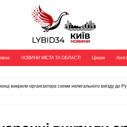
ловна
НОВИНИ МІСТА ТА ОБЛАСТІ
Цікаве
Конт
онці викрили організатора схеми нелегального виїзду до Рум