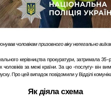
онував чоловікам призовного віку нелегально виїха
суального керівництва прокуратури, затримала 35-
х чоловіків за межі країни. За цю «послугу» він ви
ску. Про цей випадок повідомили у Відділі комунікац
Як діяла схема