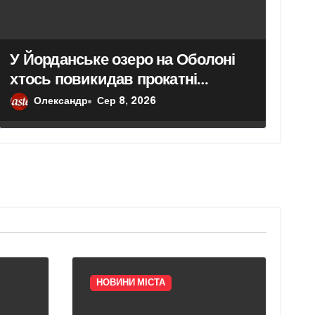
У Йорданське озеро на Оболоні
хтось повикидав прокатні
велосипеди
Олександр
Сер 8, 2026
НОВИНИ МІСТА