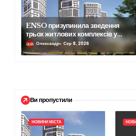
п
и
ENSO призупинила зведення
трьох житлових комплексів у
с
столиці
Олександр
Сер 8, 2026
і
в
Ви пропустили
НОВИНИ МІСТА
НОВИ