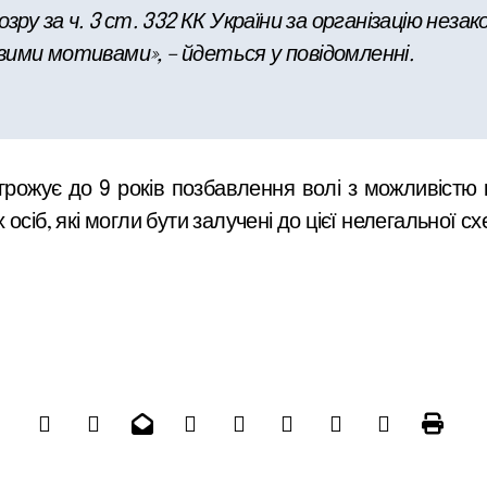
озру за ч. 3 ст. 332 КК України за організацію неза
вими мотивами», – йдеться у повідомленні.
агрожує до 9 років позбавлення волі з можливістю 
сіб, які могли бути залучені до цієї нелегальної сх