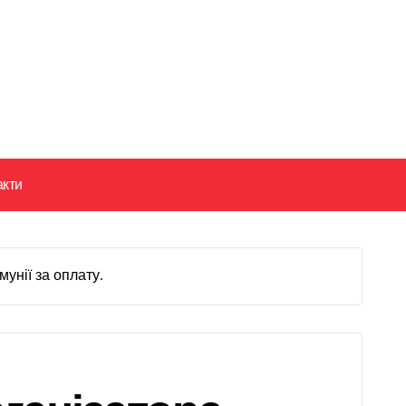
акти
унії за оплату.