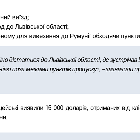
ний виїзд;
 до Львівської області;
еному для вивезення до Румунії обходячи пункти
о дістатися до Львівської області, де зустрічав ін
нією поза межами пунктів пропуску», – зазначили п
цейські виявили 15 000 доларів, отриманих від кл
ни.