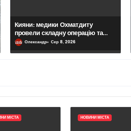
Кияни: медики Охматдиту
провели складну операцію та
прибрали 20-сантиметрову кісту
Олександр
Сер 8, 2026
у 14-річної пацієнтки
НИ МІСТА
НОВИНИ МІСТА