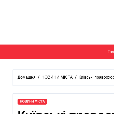
Перейти
до
вмісту
Го
Домашня
НОВИНИ МІСТА
Київські правоохор
НОВИНИ МІСТА