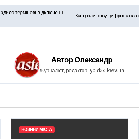
овадило термінові відключенн
Зустрили нову цифрову платф
Автор
Олександр
Журналіст, редактор lybid34.kiev.ua
НОВИНИ МІСТА