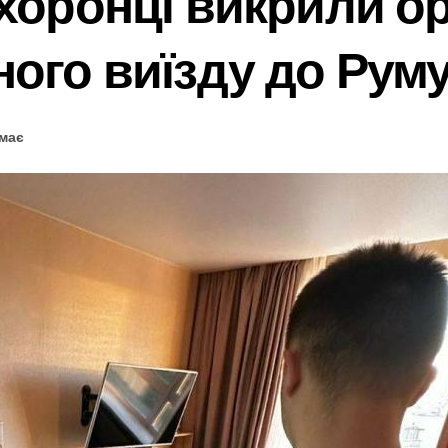
хоронці викрили ор
ого виїзду до Румун
емає