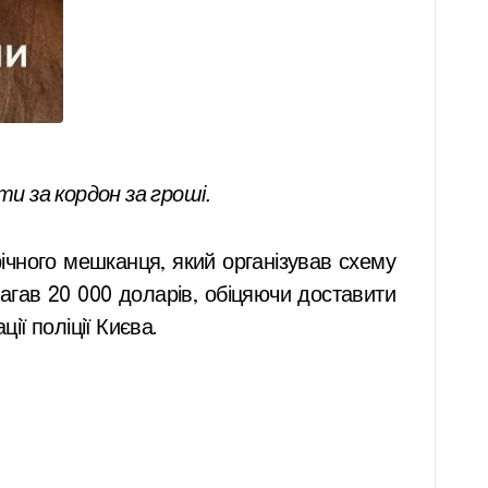
ти за кордон за гроші.
річного мешканця, який організував схему
магав 20 000 доларів, обіцяючи доставити
ії поліції Києва.