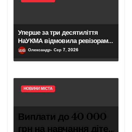
Уперше за три десятиліття
НаУКМА відмовила ревізорам у
доступі до історичних пам’яток
Олександр
Сер 7, 2026
НОВИНИ МІСТА
Виплати до 40 000
грн на навчання дітей