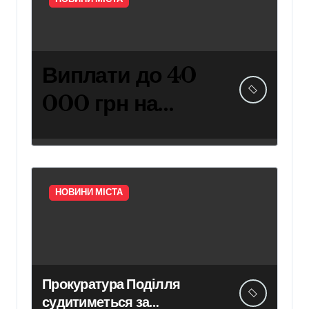
Виплати до 40
000 грн на
навчання дітей
захисників:
умови
НОВИНИ МІСТА
отримання
компенсації у
Києві
Прокуратура Поділля
судитиметься за