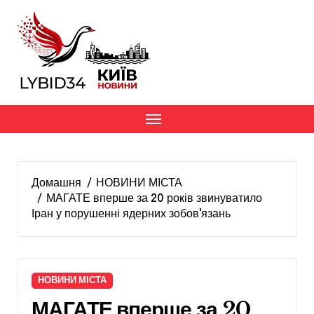
Перейти
до
вмісту
Домашня
НОВИНИ МІСТА
МАГАТЕ вперше за 20 років звинуватило
Іран у порушенні ядерних зобовʼязань
НОВИНИ МІСТА
МАГАТЕ вперше за 20