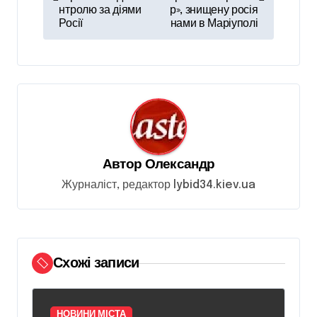
в
нтролю за діями
р», знищену росія
Росії
нами в Маріуполі
і
г
а
ц
і
я
Автор
Олександр
з
Журналіст, редактор lybid34.kiev.ua
а
п
и
Схожі записи
с
і
в
НОВИНИ МІСТА