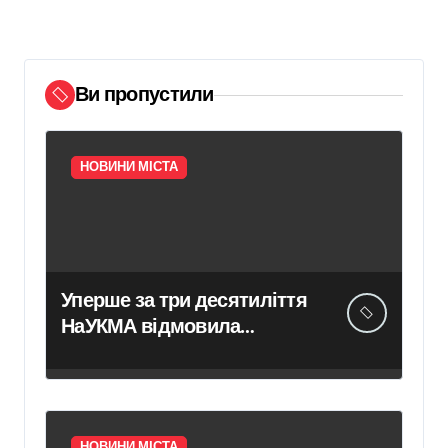
Ви пропустили
НОВИНИ МІСТА
Уперше за три десятиліття
НаУКМА відмовила
ревізорам у доступі до
історичних пам’яток
НОВИНИ МІСТА