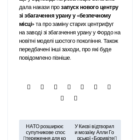
дала накази про
запуск нового центру
зі збагачення урану у «безпечному
місці»
та про заміну старих центрифуг
на заводі зі збагачення урану у Фордо на
новітні моделі шостого покоління. Також
передбачені інші заходи, про які буде
повідомлено пізніше.
Н
НАТО розширює
У Києві відтворил
а
супутникове спос
и мозаїку Алли Го
тереження для ко
рської «Боривіте