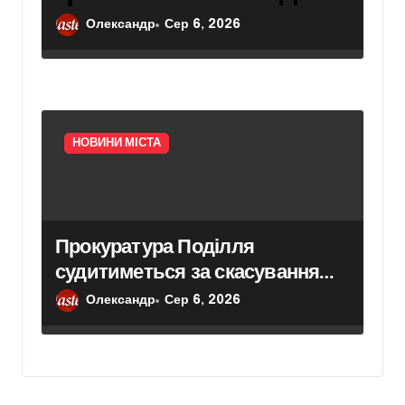
захисників: умови
Олександр
Сер 6, 2026
отримання
компенсації у Києві
НОВИНИ МІСТА
Прокуратура Поділля
судитиметься за скасування
права власності на фіктивну
Олександр
Сер 6, 2026
будівлю в центрі Києва