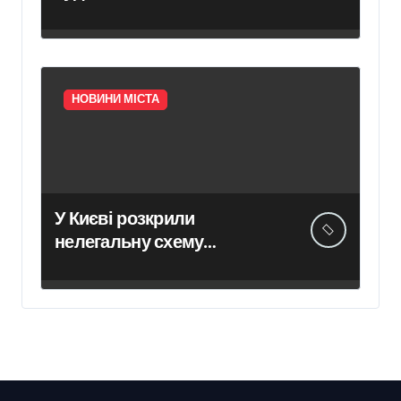
скасування права
власності на фіктивну
будівлю в центрі Києва
НОВИНИ МІСТА
У Києві розкрили
нелегальну схему
сурогатного материнства
для іноземних замовників:
двійня загинула через
передчасні пологи