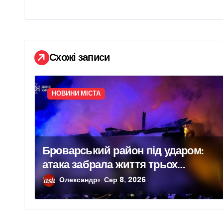
а
ц
і
Схожі записи
я
з
НОВИНИ МІСТА
а
п
Броварський район під ударом:
и
атака забрала життя трьох
с
людей, серед них дитина
Олександр
Сер 8, 2026
і
в