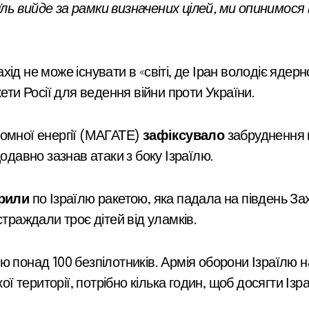
аїль вийде за рамки визначених цілей, ми опинимося 
ід не може існувати в «світі, де Іран володіє яде
ети Росії для ведення війни проти України.
томної енергії (МАГАТЕ)
зафіксувало
забруднення в
одавно зазнав атаки з боку Ізраїлю.
рили
по Ізраїлю ракетою, яка падала на південь З
страждали троє дітей від уламків.
ю понад 100 безпілотників. Армія оборони Ізраїлю н
ої території, потрібно кілька годин, щоб досягти Ізр