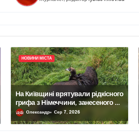
НОВИНИ МІСТА
На Київщині врятували рідкісного
грифа з Німеччини, занесеного до
Червоної книги
Олександр
Сер 7, 2026