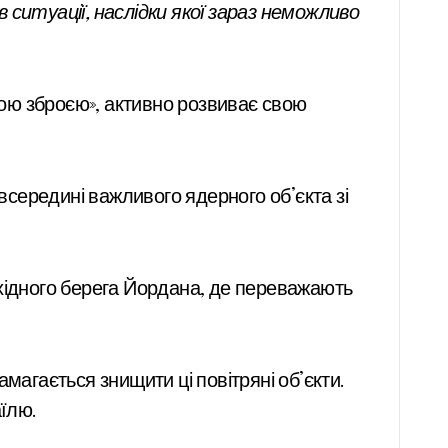
в ситуації, наслідки якої зараз неможливо
рною зброєю», активно розвиває свою
середині важливого ядерного об’єкта зі
ахідного берега Йордана, де переважають
амагається знищити ці повітряні об’єкти.
аїлю.