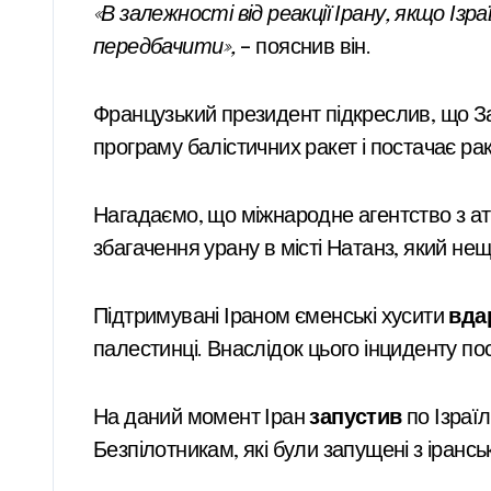
«В залежності від реакції Ірану, якщо Ізр
передбачити»,
– пояснив він.
Французький президент підкреслив, що Зах
програму балістичних ракет і постачає рак
Нагадаємо, що міжнародне агентство з а
збагачення урану в місті Натанз, який нещ
Підтримувані Іраном єменські хусити
вда
палестинці. Внаслідок цього інциденту по
На даний момент Іран
запустив
по Ізраїл
Безпілотникам, які були запущені з іранськ