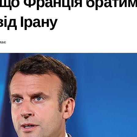
 що Франція братим
від Ірану
має