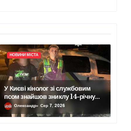
НОВИНИ МІСТА
У Києві кінолог зі службовим
псом знайшов зниклу 14-річну
школярку
Олександр
Сер 7, 2026