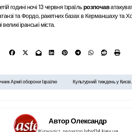
етій годині ночі 13 червня Ізраїль
розпочав
атакуват
атанзі та Фордо, ракетних базах в Керманшаху та Х
 великі іранські міста.
ечник Армії оборони Ізраїлю
Культурний тиждень у Києві.
Автор
Олександр
Журналіст, редактор lybid34.kiev.ua