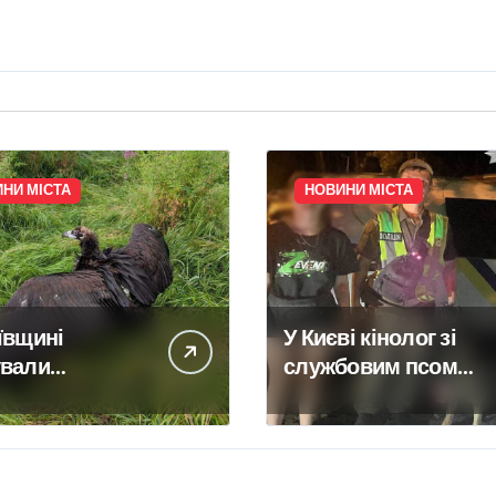
НИ МІСТА
НОВИНИ МІСТА
ївщині
У Києві кінолог зі
ували
службовим псом
сного грифа з
знайшов зниклу 14-
чини,
річну школярку
еного до
ної книги