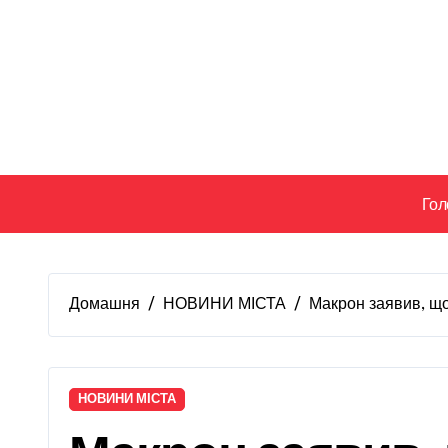
Перейти
до
вмісту
Гол
Домашня
НОВИНИ МІСТА
Макрон заявив, що 
НОВИНИ МІСТА