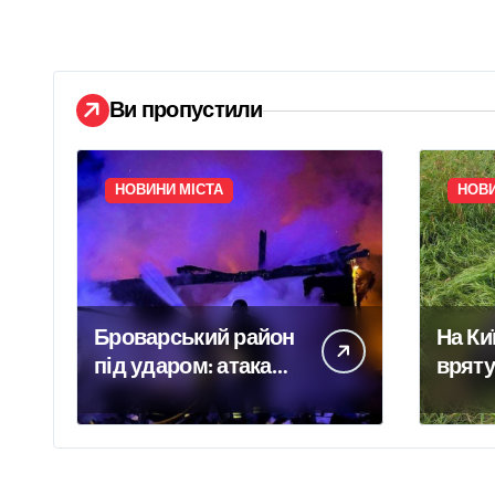
Ви пропустили
НОВИНИ МІСТА
НОВИ
Броварський район
На Ки
під ударом: атака
врят
забрала життя трьох
рідкі
людей, серед них
Німеч
дитина
занес
Черво