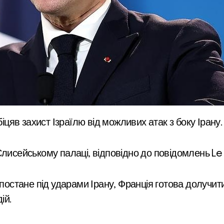
цяв захист Ізраїлю від можливих атак з боку Ірану.
лисейському палаці, відповідно до повідомлень Le 
 постане під ударами Ірану, Франція готова долучит
ій.