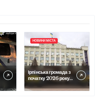
НОВИНИ МІСТА
Ірпінська громада з
початку 2026 року
забезпечила армію
640 одиницями
техніки