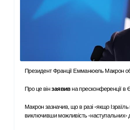
Президент Франції Емманюель Макрон обі
Про це він
заявив
на пресконференції в Є
Макрон зазначив, що в разі «якщо Ізраїль
виключивши можливість «наступальних» д