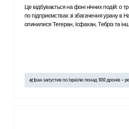
Це відбувається на фоні нічних подій: о тр
по підприємствах зі збагачення урану в Н
опинилися Тегеран, Ісфахан, Тебріз та інші
Н
Іран запустив по Ізраїлю понад 100 дронів – р
а
в
і
г