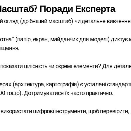
Масштаб? Поради Експерта
й огляд (дрібніший масштаб) чи детальне вивченн
отна” (папір, екран, майданчик для моделі) диктує
міщення.
оказати цілісність чи окремі елементи? Для детал
рах (архітектура, картографія) є усталені стандартні
00000 тощо). Дотримуватися їх часто практично.
и використати цифрові інструменти, щоб перевірити