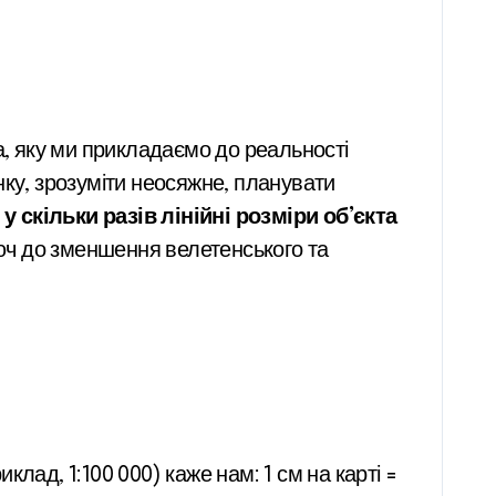
нку, зрозуміти неосяжне, планувати
 скільки разів лінійні розміри об’єкта
ч до зменшення велетенського та
лад, 1:100 000) каже нам: 1 см на карті =