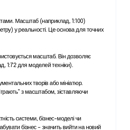
тами. Масштаб (наприклад, 1:100)
метру) у реальності. Це основа для точних
ористовується масштаб. Він дозволяє
д, 1:72 для моделей техніки).
ентальних творів або мініатюр.
грають” з масштабом, зіставляючи
ність системи, бізнес-моделі чи
абувати бізнес – значить вийти на новий