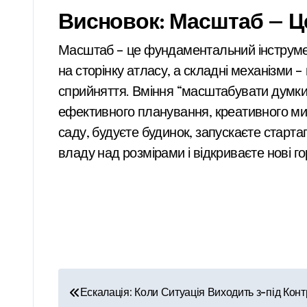
Висновок: Масштаб – Ц
Масштаб – це фундаментальний інструмент 
на сторінку атласу, а складні механізми 
сприйняття. Вміння “масштабувати думки” 
ефективного планування, креативного мис
саду, будуєте будинок, запускаєте старт
владу над розмірами і відкриваєте нові 
Н
Ескалація: Коли Ситуація Виходить з-під Кон