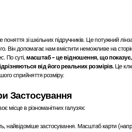
го. Він допомагає нам вмістити неможливе на сторі
с. По суті,
масштаб – це відношення, що показує, у
відрізняються від його реальних розмірів.
Це клю
ашого сприйняття розміру.
ри Застосування
є місце в різноманітних галузях:
ь, найвідоміше застосування. Масштаб карти (наприк