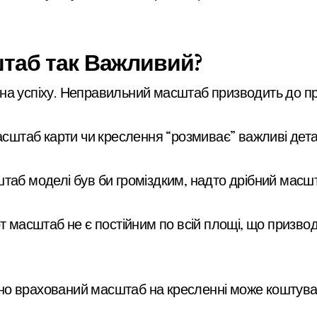
таб так Важливий?
на успіху. Неправильний масштаб призводить до п
сштаб карти чи креслення “розмиває” важливі дета
аб моделі був би громіздким, надто дрібний масш
т масштаб не є постійним по всій площі, що призвод
 врахований масштаб на кресленні може коштувати