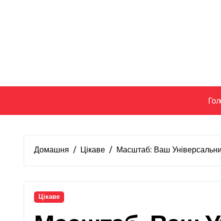
Перейти
до
вмісту
Гол
Домашня
Цікаве
Масштаб: Ваш Універсальний
Цікаве