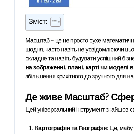
Зміст:
Масштаб – це не просто сухе математичне поняття зі шкільних підручників. Це потужний лінза, яку ми прикладаємо до реальності
щодня, часто навіть не усвідомлюючи цьо
складне та навіть будувати успішний бізне
на зображенні, плані, карті чи моделі 
збільшення крихітного до зручного для н
Де живе Масштаб? Сфе
Цей універсальний інструмент знайшов сво
Картографія та Географія:
Це, мабут