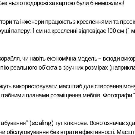
. Без нього подорожі за картою були б неможливі!
тори та інженери працюють з кресленнями та проек
ші паперу: 1 см на кресленні відповідає 100 см (1 
 корабля, чи навіть економічна модель – всюди вик
пію реального об’єкта в зручних розмірах (наприкла
уть використовувати масштаб для створення монум
сштабними планами розміщення меблів. Фотографи “
бування” (scaling) тут ключове. Воно означає здат
 чи обслуговування без втрати ефективності. Масшт