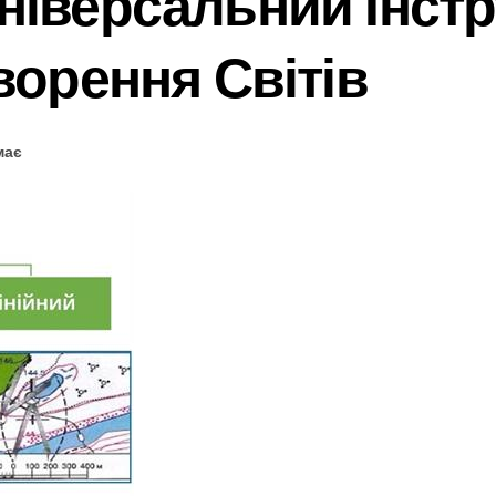
ніверсальний Інст
ворення Світів
має