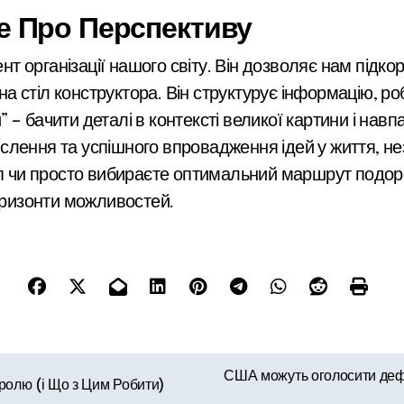
е Про Перспективу
організації нашого світу. Він дозволяє нам підкори
– на стіл конструктора. Він структурує інформацію, 
– бачити деталі в контексті великої картини і навп
лення та успішного впровадження ідей у життя, не
ап чи просто вибираєте оптимальний маршрут подор
горизонти можливостей.
США можуть оголосити дефо
тролю (і Що з Цим Робити)