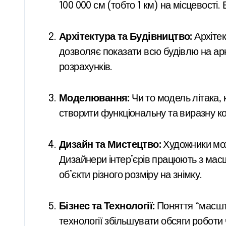
100 000 см (тобто 1 км) на місцевості
Архітектура та Будівництво:
Архітек
дозволяє показати всю будівлю на арку
розрахунків.
Моделювання:
Чи то модель літака,
створити функціональну та виразну ко
Дизайн та Мистецтво:
Художники мож
Дизайнери інтер’єрів працюють з ма
об’єкти різного розміру на знімку.
Бізнес та Технології:
Поняття “масшта
технології збільшувати обсяги роботи