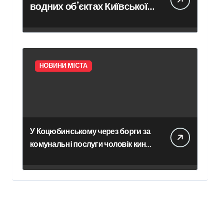
водних об’єктах Київської
області з початку року
НОВИНИ МІСТА
У Коцюбинському через борги за
комунальні послуги чоловік кинув
гранату в офіс підприємства