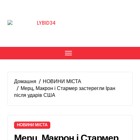
Перейти
до
вмісту
Домашня
НОВИНИ МІСТА
Мерц, Макрон і Стармер застерегли Іран
після ударів США
НОВИНИ МІСТА
Мерц, Макрон і Стармер