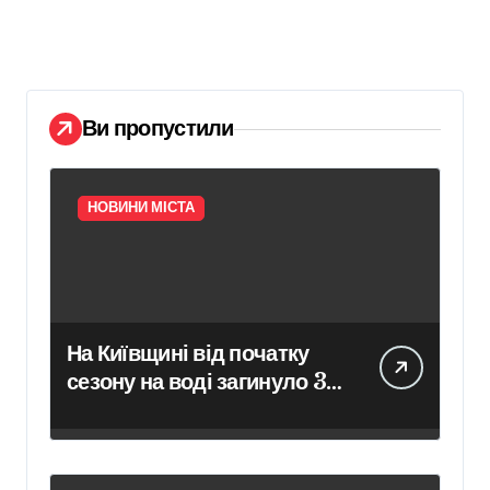
Ви пропустили
НОВИНИ МІСТА
На Київщині від початку
сезону на воді загинуло 35
людей — рятувальники
попереджають про
небезпечну тенденцію