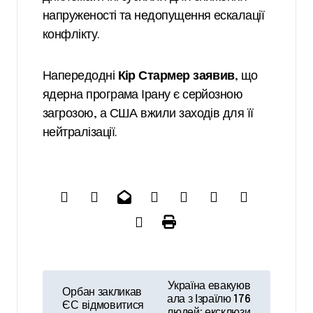
напруженості та недопущення ескалації
конфлікту.
Напередодні
Кір Стармер заявив
, що
ядерна програма Ірану є серйозною
загрозою, а США вжили заходів для її
нейтралізації.
Н
Україна евакуюв
Орбан закликав
а
ала з Ізраїлю 176
ЄС відмовитися
людей: ексклюзи