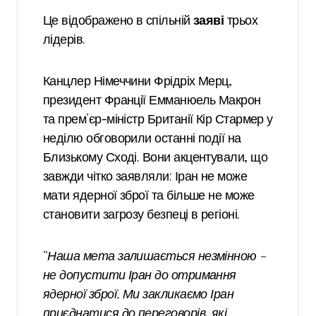
Це відображено в спільній
заяві
трьох
лідерів.
Канцлер Німеччини Фрідріх Мерц,
президент Франції Емманюель Макрон
та прем’єр-міністр Британії Кір Стармер у
неділю обговорили останні події на
Близькому Сході. Вони акцентували, що
завжди чітко заявляли: Іран не може
мати ядерної зброї та більше не може
становити загрозу безпеці в регіоні.
“
Наша мета залишається незмінною –
не допустити Іран до отримання
ядерної зброї. Ми закликаємо Іран
приєднатися до переговорів, які