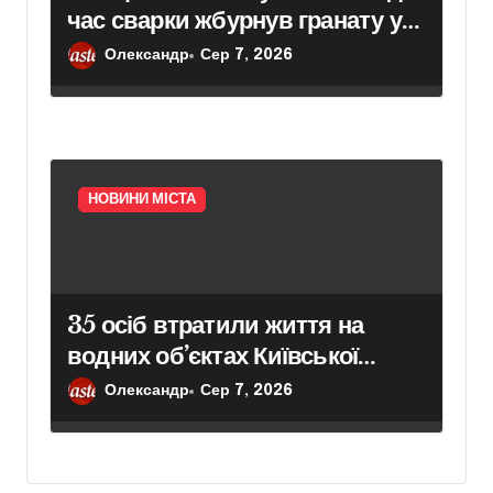
час сварки жбурнув гранату у
приміщення адмінбудівлі
Олександр
Сер 7, 2026
НОВИНИ МІСТА
35 осіб втратили життя на
водних об’єктах Київської
області з початку року
Олександр
Сер 7, 2026