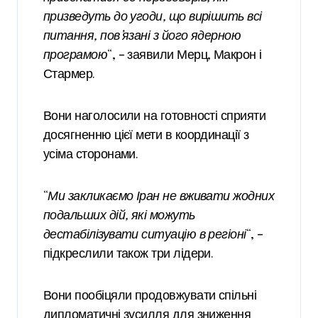
призведуть до угоди, що вирішить всі
питання, пов’язані з його ядерною
програмою
“, – заявили Мерц, Макрон і
Стармер.
Вони наголосили на готовності сприяти
досягненню цієї мети в координації з
усіма сторонами.
“
Ми закликаємо Іран не вживати жодних
подальших дій, які можуть
дестабілізувати ситуацію в регіоні
“, –
підкреслили також три лідери.
Вони пообіцяли продовжувати спільні
дипломатичні зусилля для зниження