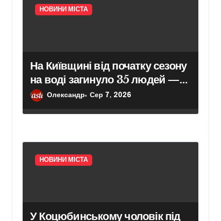
в
НОВИНИ МІСТА
На Київщині від початку сезону
на воді загинуло 35 людей —
рятувальники попереджають
Олександр
Сер 7, 2026
про небезпечну тенденцію
НОВИНИ МІСТА
У Коцюбинському чоловік під