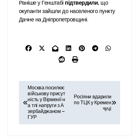
Раніше у Генштабі
підтвердили
, що
окупанти зайшли до населеного пункту
Дачне на Дніпропетровщині.
Н
Москва посилює
а
військову присут
Росіяни вдарили
ність у Вірменії н
по ТЦК у Кремен
в
а тлі напруги з А
чуці
зербайджаном —
і
ГУР
г
а