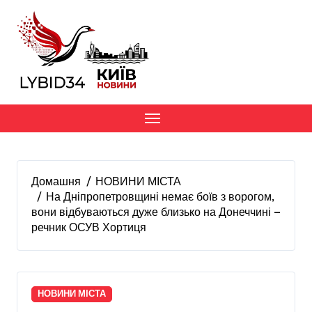
Перейти
до
вмісту
Домашня
НОВИНИ МІСТА
На Дніпропетровщині немає боїв з ворогом,
вони відбуваються дуже близько на Донеччині —
речник ОСУВ Хортиця
НОВИНИ МІСТА