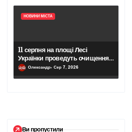
НОВИНИ МІСТА
11 серпня на площі Лесі
Українки проведуть очищення
пам’ятника поетесі
Олександр
Сер 7, 2026
Ви пропустили