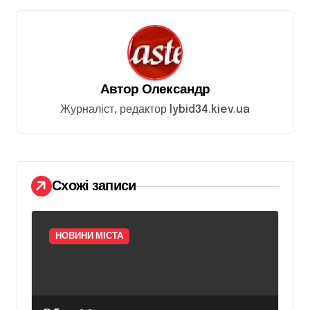
ц
і
я
з
Автор
Олександр
а
Журналіст, редактор lybid34.kiev.ua
п
и
с
Схожі записи
і
в
НОВИНИ МІСТА