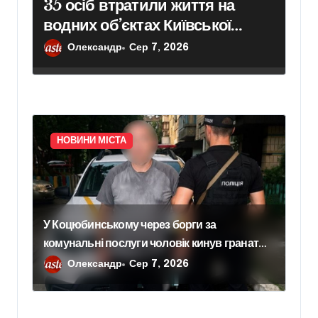
35 осіб втратили життя на
водних об’єктах Київської
області з початку року
Олександр
Сер 7, 2026
НОВИНИ МІСТА
У Коцюбинському через борги за
комунальні послуги чоловік кинув гранату в
офіс підприємства
Олександр
Сер 7, 2026