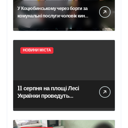
У Коцюбинському через борги за
комунальні послуги чоловік кинув
гранату в офіс підприємства
НОВИНИ МІСТА
11 серпня на площі Лесі
Українки проведуть
очищення пам’ятника
поетесі