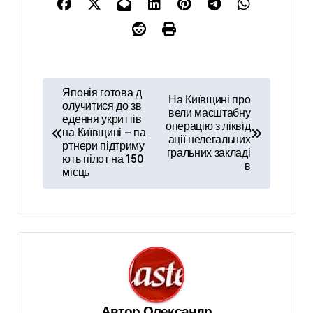
Н
Японія готова д
На Київщині про
а
олучитися до зв
вели масштабну
едення укриттів
операцію з ліквід
в
на Київщині — па
ації нелегальних
ртнери підтриму
і
гральних закладі
ють пілот на 150
в
місць
г
а
ц
і
я
з
Автор
Олександр