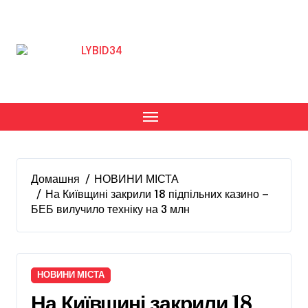
Перейти
до
вмісту
Домашня
НОВИНИ МІСТА
На Київщині закрили 18 підпільних казино —
БЕБ вилучило техніку на 3 млн
НОВИНИ МІСТА
На Київщині закрили 18