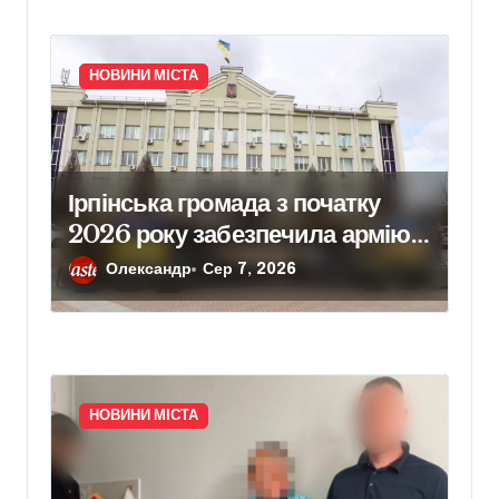
НОВИНИ МІСТА
Ірпінська громада з початку
2026 року забезпечила армію
640 одиницями техніки
Олександр
Сер 7, 2026
НОВИНИ МІСТА