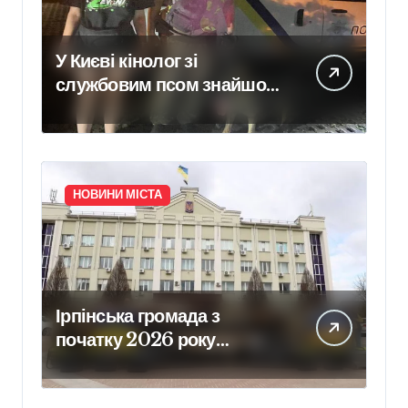
У Києві кінолог зі
службовим псом знайшов
зниклу 14-річну школярку
НОВИНИ МІСТА
Ірпінська громада з
початку 2026 року
забезпечила армію 640
одиницями техніки