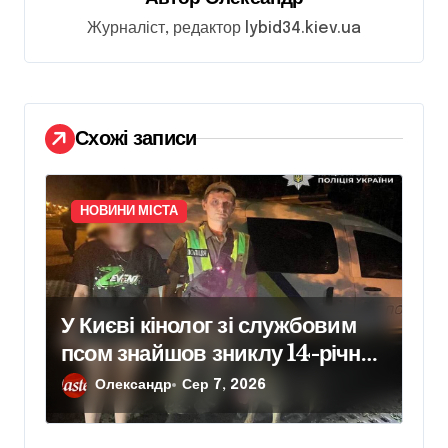
а
Журналіст, редактор lybid34.kiev.ua
п
и
с
і
Схожі записи
в
НОВИНИ МІСТА
У Києві кінолог зі службовим
псом знайшов зниклу 14-річну
школярку
Олександр
Сер 7, 2026