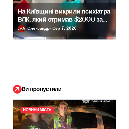
На Київщині викрили психіатра
ВЛК, який отримав $2000 за
фіктивний діагноз
Олександр
Сер 7, 2026
Ви пропустили
НОВИНИ МІСТА