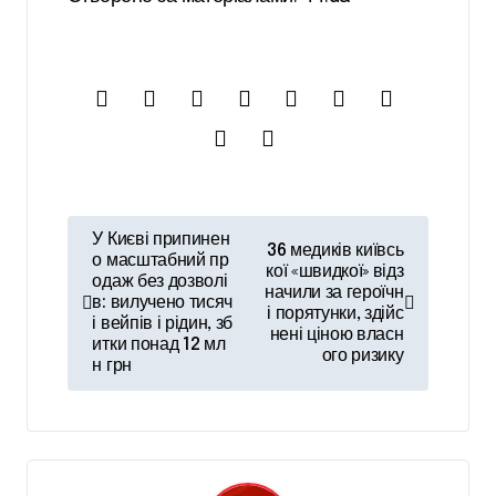
Н
У Києві припинен
36 медиків київсь
а
о масштабний пр
кої «швидкої» відз
одаж без дозволі
начили за героїчн
в
в: вилучено тисяч
і порятунки, здійс
і вейпів і рідин, зб
і
нені ціною власн
итки понад 12 мл
ого ризику
н грн
г
а
ц
і