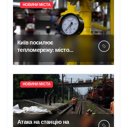
НОВИНИ МІСТА
Київ посилює
тепломережу: місто
спільно з Агентством
відновлення
законтрактували резервні
потужності понад 1,5 ГВт
НОВИНИ МІСТА
Атака на станцію на