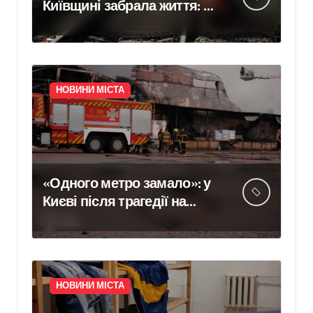
Київщині забрала життя: в
Укрзалізниці розповіли,
чому потяги не зупиняють
рух під час ударів
НОВИНИ МІСТА
«Одного метро замало»: у
Києві після трагедії на
«Квітневій» вимагають
додаткових бетонних
укриттів
НОВИНИ МІСТА