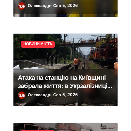
відновлення законтрактували
Олександр
Сер 5, 2026
резервні потужності понад 1,5
ГВт
НОВИНИ МІСТА
Атака на станцію на Київщині
забрала життя: в Укрзалізниці
розповіли, чому потяги не
Олександр
Сер 5, 2026
зупиняють рух під час ударів