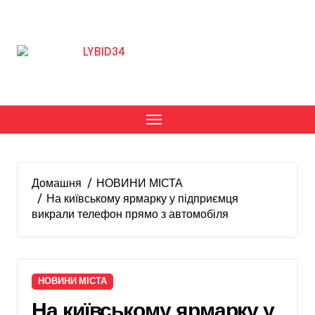
Перейти
до
вмісту
Домашня
НОВИНИ МІСТА
На київському ярмарку у підприємця
викрали телефон прямо з автомобіля
НОВИНИ МІСТА
На київському ярмарку у