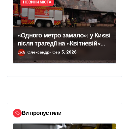
НОВИНИ МІСТА
«Одного метро замало»: у Києві
після трагедії на «Квітневій»
вимагають додаткових
Олександр
Сер 5, 2026
бетонних укриттів
Ви пропустили