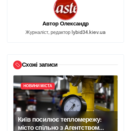
я
з
Автор
Олександр
а
Журналіст, редактор lybid34.kiev.ua
п
и
с
і
Схожі записи
в
НОВИНИ МІСТА
Київ посилює тепломережу:
місто спільно з Агентством