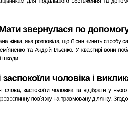
ацівникам для подальшого обстеження та допомо
Мати звернулася по допомог
а жінка, яка розповіла, що її син чинить спробу с
ем’яненко та Андрій Ільєнко. У квартирі вони поб
і шкоди.
 заспокоїли чоловіка і викли
і слова, заспокоїти чоловіка та відібрати у ньог
ровоспинну пов’язку на травмовану ділянку. Зго