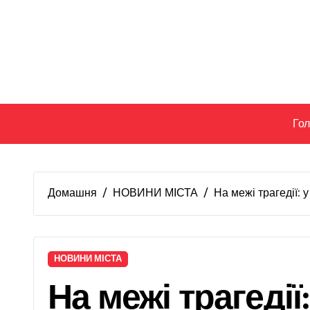
Перейти
до
вмісту
Го
Домашня
НОВИНИ МІСТА
На межі трагедії: 
НОВИНИ МІСТА
На межі трагедії