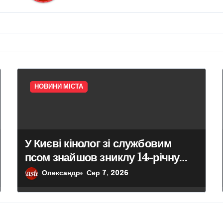
НОВИНИ МІСТА
У Києві кінолог зі службовим
псом знайшов зниклу 14-річну
школярку
Олександр
Сер 7, 2026