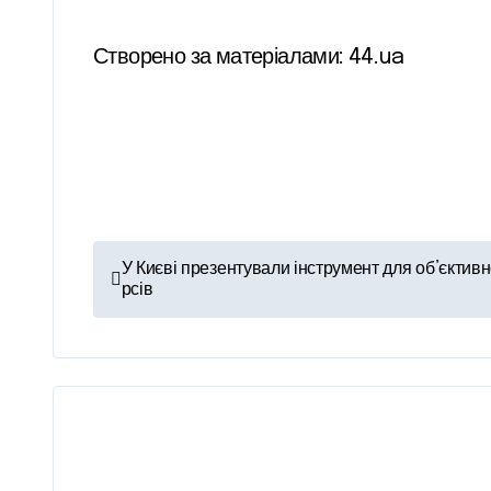
Створено за матеріалами: 44.ua
Н
У Києві презентували інструмент для об’єктивно
рсів
а
в
і
г
а