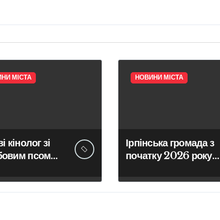
НИ МІСТА
НОВИНИ МІСТА
і кінолог зі
Ірпінська громада з
бовим псом
початку 2026 року
ов зниклу 14-
забезпечила армію
 школярку
640 одиницями
техніки