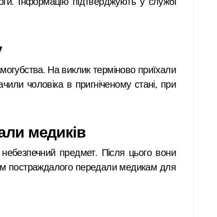
ги. Інформацію підтверджують у службі
у
амогубства. На виклик терміново приїхали
ачили чоловіка в пригніченому стані, при
кали медиків
о небезпечний предмет. Після цього вони
дом постраждалого передали медикам для