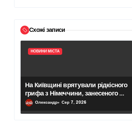
ц
і
Схожі записи
я
з
НОВИНИ МІСТА
а
п
и
На Київщині врятували рідкісного
грифа з Німеччини, занесеного до
с
Червоної книги
Олександр
Сер 7, 2026
і
в