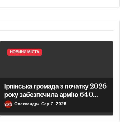
НОВИНИ МІСТА
Ірпінська громада з початку 2026
року забезпечила армію 640
одиницями техніки
Олександр
Сер 7, 2026