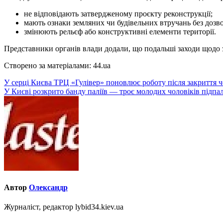
не відповідають затвердженому проєкту реконструкції;
мають ознаки земляних чи будівельних втручань без дозво
змінюють рельєф або конструктивні елементи території.
Представники органів влади додали, що подальші заходи щодо з
Створено за матеріалами: 44.ua
Навігація
У серці Києва ТРЦ «Гулівер» поновлює роботу після закриття 
У Києві розкрито банду паліїв — троє молодих чоловіків підпа
записів
Автор
Олександр
Журналіст, редактор lybid34.kiev.ua