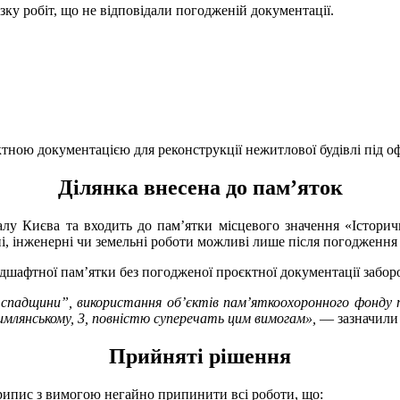
низку робіт, що не відповідали погодженій документації.
тною документацією для реконструкції нежитлової будівлі під о
Ділянка внесена до пам’яток
лу Києва та входить до пам’ятки місцевого значення «Історичн
і, інженерні чи земельні роботи можливі лише після погодження
дшафтної пам’ятки без погодженої проєктної документації забор
Цимлянському, 3, повністю суперечать цим вимогам»,
— зазначили 
Прийняті рішення
 припис з вимогою негайно припинити всі роботи, що: