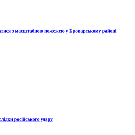
атися з масштабною пожежею у Броварському районі
лідки російського удару