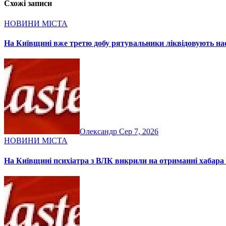
Схожі записи
НОВИНИ МІСТА
На Київщині вже третю добу рятувальники ліквідовують нас
Олександр
Сер 7, 2026
НОВИНИ МІСТА
На Київщині психіатра з ВЛК викрили на отриманні хабара 