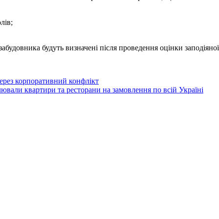
лів;
абудовника будуть визначені після проведення оцінки заподіяної
через корпоративний конфлікт
лювали квартири та ресторани на замовлення по всій Україні