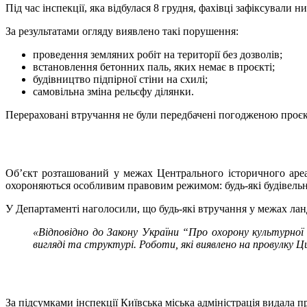
Під час інспекції, яка відбулася 8 грудня, фахівці зафіксували 
За результатами огляду виявлено такі порушення:
проведення земляних робіт на території без дозволів;
встановлення бетонних паль, яких немає в проєкті;
будівництво підпірної стіни на схилі;
самовільна зміна рельєфу ділянки.
Перераховані втручання не були передбачені погодженою проєк
Об’єкт розташований у межах Центрального історичного ареа
охороняються особливим правовим режимом: будь-які будівельн
У Департаменті наголосили, що будь-які втручання у межах лан
«Відповідно до Закону України “Про охорону культурної спадщини”, використання об’єктів пам’яткоохоронного фонду повинно передбачати мінімальні зміни в їх автентичному
вигляді та структурі. Роботи, які виявлено на провулку 
За підсумками інспекції Київська міська адміністрація видала