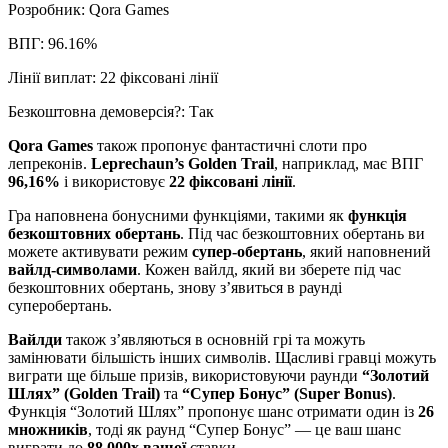
Розробник: Qora Games
ВПГ: 96.16%
Лінії виплат: 22 фіксовані лінії
Безкоштовна демоверсія?: Так
Qora Games
також пропонує фантастичні слоти про
лепреконів.
Leprechaun’s Golden Trail
, наприклад, має ВПГ
96,16%
і використовує
22 фіксовані лінії
.
Гра наповнена бонусними функціями, такими як
функція
безкоштовних обертань
. Під час безкоштовних обертань ви
можете активувати режим
супер-обертань
, який наповнений
вайлд-символами
. Кожен вайлд, який ви зберете під час
безкоштовних обертань, знову з’явиться в раунді
суперобертань.
Вайлди
також з’являються в основній грі та можуть
замінювати більшість інших символів. Щасливі гравці можуть
виграти ще більше призів, використовуючи раунди
“Золотий
Шлях” (Golden Trail)
та
“Супер Бонус” (Super Bonus)
.
Функція “Золотий Шлях” пропонує шанс отримати один із
26
множників
, тоді як раунд “Супер Бонус” — це ваш шанс
виграти до
88 000x вашої
ставки.