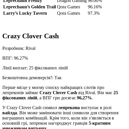
Leprechaun Frenzy
Dragon Gaming
96.00%
Leprechaun’s Golden Trail
Qora Games
96.16%
Larry’s Lucky Tavern
Qora Games
97.3%
Crazy Clover Cash
Розробник: Rival
ВПГ: 96.27%
Лінії виплат: 25 фіксованих ліній
Безкоштовна демоверсія?: Так
Перше місце у моєму списку найкращих слотів про
лепреконів займає
Crazy Clover Cash
від Rival. Він має
25
фіксованих ліній
, а ВПГ гри досягає
96,27%
.
У Crazy Clover Cash символ
лепрекона
виступає в ролі
вайлда
. Він може замінювати інші символи для створення
виграшних комбінацій. Крім того, коли він з’являється в
основній грі, лепрекон нагороджує гравців
5-кратним
множником виграшу
.