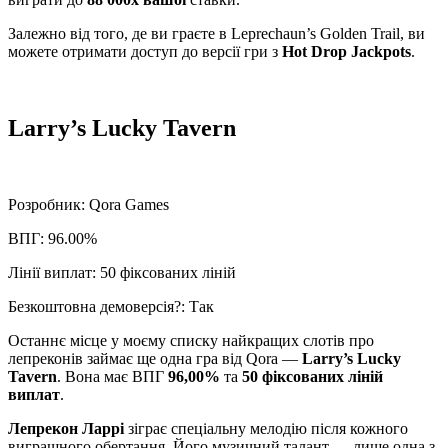
Залежно від того, де ви граєте в Leprechaun’s Golden Trail, ви
можете отримати доступ до версії гри з
Hot Drop Jackpots
.
Larry’s Lucky Tavern
Розробник: Qora Games
ВПГ: 96.00%
Лінії виплат: 50 фіксованих ліній
Безкоштовна демоверсія?: Так
Останнє місце у моєму списку найкращих слотів про
лепреконів займає ще одна гра від Qora —
Larry’s Lucky
Tavern
. Вона має ВПГ
96,00%
та
50 фіксованих ліній
виплат
.
Лепрекон Ларрі
зіграє спеціальну мелодію після кожного
виграшного обертання. Його музичний талант — лише одна з