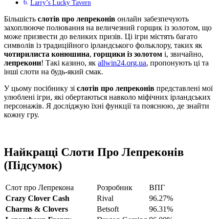
Larry’s Lucky Tavern
Більшість
слотів про лепреконів
онлайн забезпечують
захоплююче полювання на величезний горщик із золотом, що
може призвести до великих призів. Ці ігри містять багато
символів із традиційного ірландського фольклору, таких як
чотирилиста конюшина
,
горщики із золотом
і, звичайно,
лепрекони
! Такі казино, як
allwin24.org.ua
, пропонують ці та
інші слоти на будь-який смак.
У цьому посібнику зі
слотів про лепреконів
представлені мої
улюблені ігри, які обертаються навколо міфічних ірландських
персонажів. Я досліджую їхні функції та пояснюю, де знайти
кожну гру.
Найкращі Слоти Про Лепреконів
(Підсумок)
Слот про Лепрекона
Розробник
ВПГ
Crazy Clover Cash
Rival
96.27%
Charms & Clovers
Betsoft
96.31%