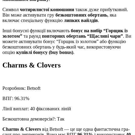
Символ
чотирилистої конюшини
також дуже прибутковий.
Він може активувати гру
безкоштовних обертань
, яка
включає спеціальну функцію
липких вайлдів
.
Інші бонусні функції включають
бонус на вибір “Горщик із
золотом”
та раунд
повторних обертань “Щасливі чари”
. Ви
можете активувати бонус “Горщик із золотом” або функцію
безкоштовних обертань у будь-який час, використовуючи
опцію
купівлі бонусу (buy bonus)
.
Charms & Clovers
Розробник: Betsoft
ВПГ: 96.31%
Лінії виплат: 40 фіксованих ліній
Безкоштовна демоверсія?: Так
Charms & Clovers
від Betsoft — це ще одна фантастична гра-
слот про лепреконів. Вона має ВПГ
96,31%
і використовує
40