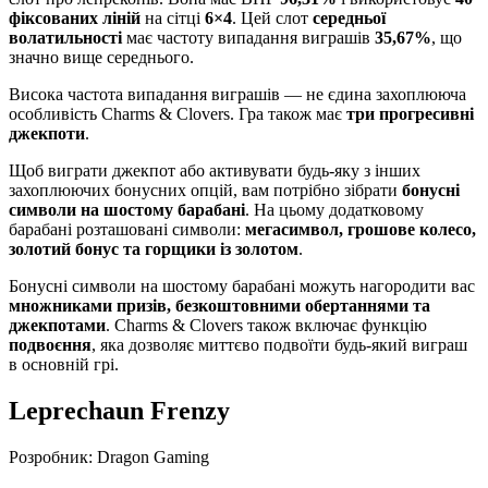
фіксованих ліній
на сітці
6×4
. Цей слот
середньої
волатильності
має частоту випадання виграшів
35,67%
, що
значно вище середнього.
Висока частота випадання виграшів — не єдина захоплююча
особливість Charms & Clovers. Гра також має
три прогресивні
джекпоти
.
Щоб виграти джекпот або активувати будь-яку з інших
захоплюючих бонусних опцій, вам потрібно зібрати
бонусні
символи на шостому барабані
. На цьому додатковому
барабані розташовані символи:
мегасимвол, грошове колесо,
золотий бонус та горщики із золотом
.
Бонусні символи на шостому барабані можуть нагородити вас
множниками призів, безкоштовними обертаннями та
джекпотами
. Charms & Clovers також включає функцію
подвоєння
, яка дозволяє миттєво подвоїти будь-який виграш
в основній грі.
Leprechaun Frenzy
Розробник: Dragon Gaming