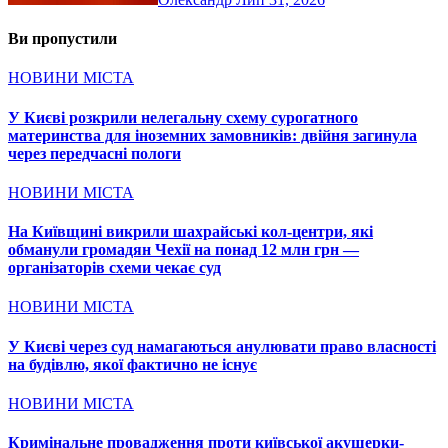
Ви пропустили
НОВИНИ МІСТА
У Києві розкрили нелегальну схему сурогатного
материнства для іноземних замовників: двійня загинула
через передчасні пологи
НОВИНИ МІСТА
На Київщині викрили шахрайські кол-центри, які
обманули громадян Чехії на понад 12 млн грн —
організаторів схеми чекає суд
НОВИНИ МІСТА
У Києві через суд намагаються анулювати право власності
на будівлю, якої фактично не існує
НОВИНИ МІСТА
Кримінальне провадження проти київської акушерки-