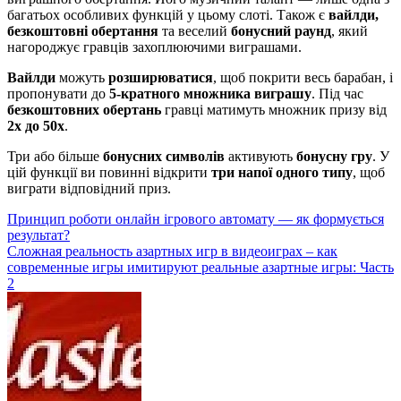
багатьох особливих функцій у цьому слоті. Також є
вайлди,
безкоштовні обертання
та веселий
бонусний раунд
, який
нагороджує гравців захоплюючими виграшами.
Вайлди
можуть
розширюватися
, щоб покрити весь барабан, і
пропонувати до
5-кратного множника виграшу
. Під час
безкоштовних обертань
гравці матимуть множник призу від
2x до 50x
.
Три або більше
бонусних символів
активують
бонусну гру
. У
цій функції ви повинні відкрити
три напої одного типу
, щоб
виграти відповідний приз.
Навігація
Принцип роботи онлайн ігрового автомату — як формується
результат?
записів
Сложная реальность азартных игр в видеоиграх – как
современные игры имитируют реальные азартные игры: Часть
2