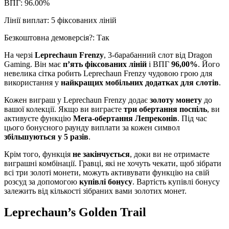
ВПГ: 96.00%
Лінії виплат: 5 фіксованих ліній
Безкоштовна демоверсія?: Так
На черзі
Leprechaun Frenzy
, 3-барабанний слот від Dragon
Gaming. Він має
п’ять фіксованих ліній
і ВПГ
96,00%
. Його
невелика сітка робить Leprechaun Frenzy чудовою грою для
використання у
найкращих мобільних додатках для слотів
.
Кожен виграш у Leprechaun Frenzy додає
золоту монету
до
вашої колекції. Якщо ви виграєте
три обертання поспіль
, ви
активуєте функцію
Мега-обертання Лепреконів
. Під час
цього бонусного раунду виплати за кожен символ
збільшуються у 5 разів
.
Крім того, функція
не закінчується
, доки ви не отримаєте
виграшні комбінації. Гравці, які не хочуть чекати, щоб зібрати
всі три золоті монети, можуть активувати функцію на свій
розсуд за допомогою
купівлі бонусу
. Вартість купівлі бонусу
залежить від кількості зібраних вами золотих монет.
Leprechaun’s Golden Trail