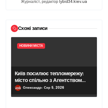
Журналіст, редактор lybid34.kiev.ua
а
п
и
Схожі записи
с
і
в
НОВИНИ МІСТА
Київ посилює тепломережу:
місто спільно з Агентством
відновлення законтрактували
Олександр
Сер 5, 2026
резервні потужності понад 1,5
ГВт