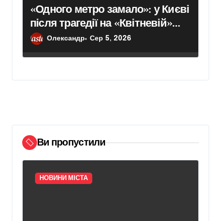
«Одного метро замало»: у Києві
після трагедії на «Квітневій»
вимагають додаткових
Олександр
Сер 5, 2026
бетонних укриттів
Ви пропустили
НОВИНИ МІСТА