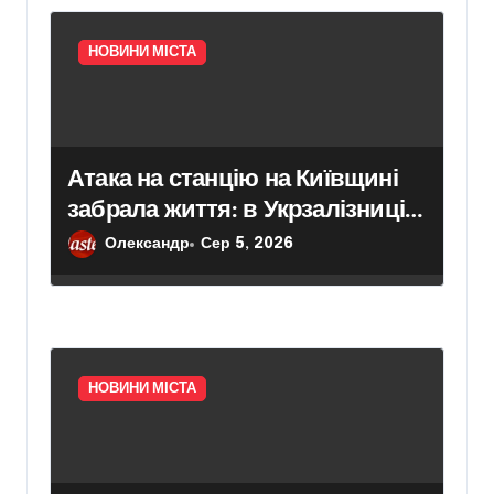
НОВИНИ МІСТА
Атака на станцію на Київщині
забрала життя: в Укрзалізниці
розповіли, чому потяги не
Олександр
Сер 5, 2026
зупиняють рух під час ударів
НОВИНИ МІСТА