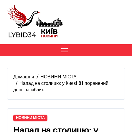
Перейти
до
вмісту
Домашня
НОВИНИ МІСТА
Напад на столицю: у Києві 81 поранений,
двоє загиблих
НОВИНИ МІСТА
Напад на столицю: у