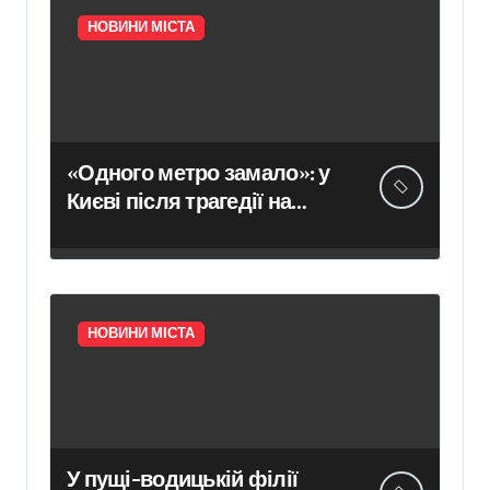
НОВИНИ МІСТА
«Одного метро замало»: у
Києві після трагедії на
«Квітневій» вимагають
додаткових бетонних
укриттів
НОВИНИ МІСТА
У пущі-водицькій філії