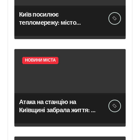
Київ посилює
тепломережу: місто
спільно з Агентством
відновлення
законтрактували резервні
потужності понад 1,5 ГВт
НОВИНИ МІСТА
Атака на станцію на
Київщині забрала життя: в
Укрзалізниці розповіли,
чому потяги не зупиняють
рух під час ударів