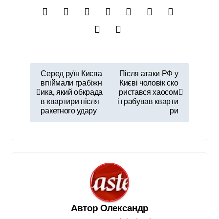
Н
Серед руїн Києва
Після атаки РФ у
а
впіймали грабіжн
Києві чоловік ско
ика, який обкрада
ристався хаосом
в
в квартири після
і грабував кварти
ракетного удару
ри
і
г
а
ц
і
я
Автор
Олександр
з