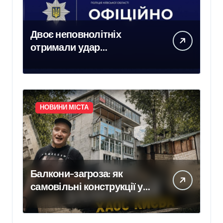
Двоє неповнолітніх
отримали удар
електричним струмом на
залізничних коліях у
Броварах
НОВИНИ МІСТА
Балкони-загроза: як
самовільні конструкції у
Києві псують фасади
будинків і ставлять під