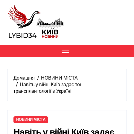
Перейти
до
вмісту
Домашня
НОВИНИ МІСТА
Навіть у війні Київ задає тон
трансплантології в Україні
НОВИНИ МІСТА
Навіть у війні Київ задає