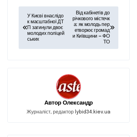
Н
Від кабінетів до
У Києві внаслідо
а
річкового містечк
к масштабної ДТ
а: як молодь пер
П загинули двоє
в
етворює громад
молодих поліцей
и Київщини — ФО
і
ських
ТО
г
а
ц
і
я
з
Автор
Олександр
а
Журналіст, редактор lybid34.kiev.ua
п
и