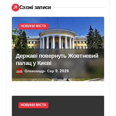
с
Схожі записи
і
в
НОВИНИ МІСТА
Державі повернуть Жовтневий
палац у Києві
Олександр
Сер 9, 2026
НОВИНИ МІСТА