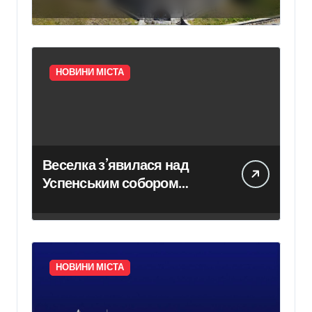
НОВИНИ МІСТА
Веселка з’явилася над
Успенським собором
Лаври після атаки дрона
НОВИНИ МІСТА