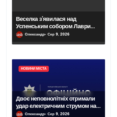
Веселка з’явилася над
Успенським собором Лаври
після атаки дрона
Олександр
Сер 9, 2026
НОВИНИ МІСТА
Двоє неповнолітніх отримали
удар електричним струмом на
залізничних коліях у Броварах
Олександр
Сер 9, 2026