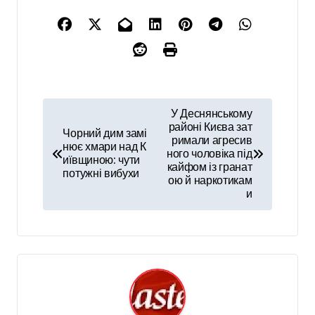
Н
У Деснянському
а
районі Києва зат
Чорний дим замі
римали агресив
нює хмари над К
в
ного чоловіка під
иївщиною: чути
кайфом із гранат
і
потужні вибухи
ою й наркотикам
и
г
а
ц
і
я