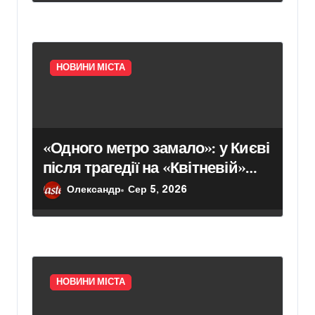
НОВИНИ МІСТА
«Одного метро замало»: у Києві
після трагедії на «Квітневій»
вимагають додаткових
Олександр
Сер 5, 2026
бетонних укриттів
НОВИНИ МІСТА