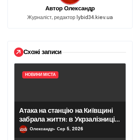
з
Автор
Олександр
а
Журналіст, редактор lybid34.kiev.ua
п
и
с
і
Схожі записи
в
НОВИНИ МІСТА
Атака на станцію на Київщині
забрала життя: в Укрзалізниці
розповіли, чому потяги не
Олександр
Сер 5, 2026
зупиняють рух під час ударів