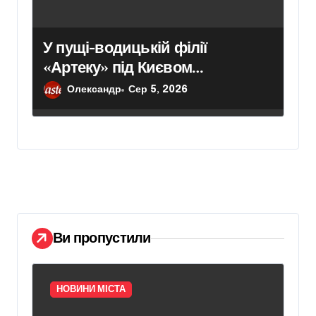
У пущі-водицькій філії
«Артеку» під Києвом
інспектори зафіксували цвіль,
Олександр
Сер 5, 2026
бруд і зіпсовані продукти —
умови перебування дітей
визнали жахливими
Ви пропустили
НОВИНИ МІСТА