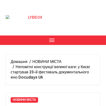
Перейти
до
вмісту
Домашня
НОВИНИ МІСТА
Непомітні конструкції великої ваги: у Києві
стартував 23-й фестиваль документального
кіно Docudays UA
НОВИНИ МІСТА