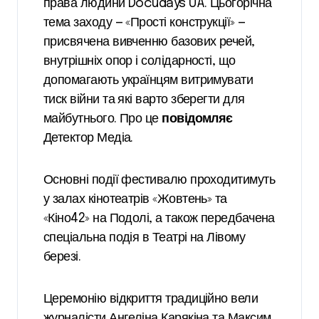
права людини Docudays UA. Цьогорічна
тема заходу — «Прості конструкції» —
присвячена вивченню базових речей,
внутрішніх опор і солідарності, що
допомагають українцям витримувати
тиск війни та які варто зберегти для
майбутнього. Про це
повідомляє
Детектор Медіа.
Основні події фестивалю проходитимуть
у залах кінотеатрів «Жовтень» та
«Кіно42» на Подолі, а також передбачена
спеціальна подія в Театрі на Лівому
березі.
Церемонію відкриття традиційно вели
журналісти Ангеліна Карякіна та Максим