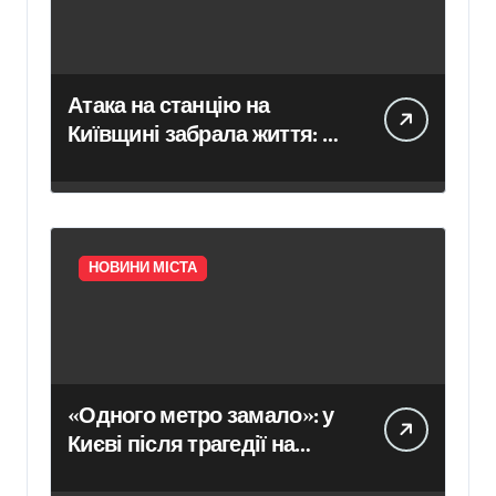
Атака на станцію на
Київщині забрала життя: в
Укрзалізниці розповіли,
чому потяги не зупиняють
рух під час ударів
НОВИНИ МІСТА
«Одного метро замало»: у
Києві після трагедії на
«Квітневій» вимагають