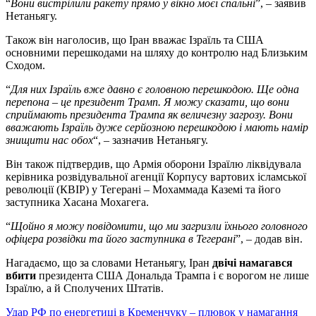
“
Вони вистрілили ракету прямо у вікно моєї спальні
”, – заявив
Нетаньягу.
Також він наголосив, що Іран вважає Ізраїль та США
основними перешкодами на шляху до контролю над Близьким
Сходом.
“
Для них Ізраїль вже давно є головною перешкодою. Ще одна
перепона – це президент Трамп. Я можу сказати, що вони
сприймають президента Трампа як величезну загрозу. Вони
вважають Ізраїль дуже серйозною перешкодою і мають намір
знищити нас обох
“, – зазначив Нетаньягу.
Він також підтвердив, що Армія оборони Ізраїлю ліквідувала
керівника розвідувальної агенції Корпусу вартових ісламської
революції (КВІР) у Тегерані – Мохаммада Каземі та його
заступника Хасана Мохагега.
“
Щойно я можу повідомити, що ми загризли їхнього головного
офіцера розвідки та його заступника в Тегерані
”, – додав він.
Нагадаємо, що за словами Нетаньягу, Іран
двічі намагався
вбити
президента США Дональда Трампа і є ворогом не лише
Ізраїлю, а й Сполучених Штатів.
Навігація
Удар РФ по енергетиці в Кременчуку – плювок у намагання