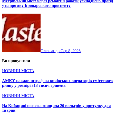
Метрівський міст: через ремонтні роботи ускладнено проїзд
у напрямку Броварського проспекту
Олександр
Сер 8, 2026
Ви пропустили
НОВИНИ МІСТА
АМКУ наклав штраф на кияівських операторів сміттєвого
ринку у розмірі 313 тисяч гривень
НОВИНИ МІСТА
На Київщині пожежа знищила 20 вольєрів у притулку для
тварин