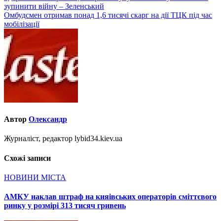
зупинити війну – Зеленський
записів
Омбудсмен отримав понад 1,6 тисячі скарг на дії ТЦК під час
мобілізації
Автор
Олександр
Журналіст, редактор lybid34.kiev.ua
Схожі записи
НОВИНИ МІСТА
АМКУ наклав штраф на кияівських операторів сміттєвого
ринку у розмірі 313 тисяч гривень