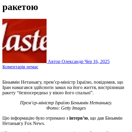
ракетою
Автор Олександр
Чер 16, 2025
Коментарів немає
Біньямін Нетаньягу, прем’єр-міністр Ізраїлю, повідомив, що
Іран намагався здійснити замах на його життя, вистріливши
ракету “безпосередньо у вікно його спальні”.
Прем’єр-міністр Ізраїлю Беньямін Нетаньягу.
Фото: Getty Images
Цю інформацію було отримано з
інтерв’ю
, що дав Біньямін
Нетаньягу Fox News.